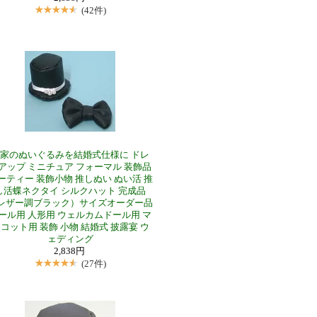
(42件)
家のぬいぐるみを結婚式仕様に ドレ
アップ ミニチュア フォーマル 装飾品
ーティー 装飾小物 推しぬい ぬい活 推
し活蝶ネクタイ シルクハット 完成品
レザー調ブラック）サイズオーダー品
ール用 人形用 ウェルカムドール用 マ
コット用 装飾 小物 結婚式 披露宴 ウ
ェディング
2,838円
(27件)