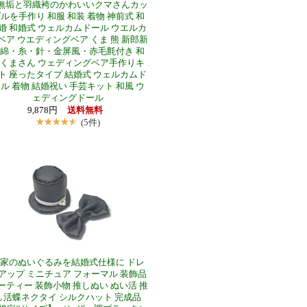
無垢と羽織袴のかわいいクマさんカッ
ルを手作り 和服 和装 着物 神前式 和
婚 和婚式 ウェルカムドール ウエルカ
ベア ウエディングベア くま 熊 新郎新
綿・糸・針・金屏風・赤毛氈付き 和
くまさん ウェディングベア手作りキ
ト 座ったタイプ 結婚式 ウェルカムド
ル 着物 結婚祝い 手芸キット 和風 ウ
ェディングドール
9,878円
送料無料
(5件)
家のぬいぐるみを結婚式仕様に ドレ
アップ ミニチュア フォーマル 装飾品
ーティー 装飾小物 推しぬい ぬい活 推
し活蝶ネクタイ シルクハット 完成品