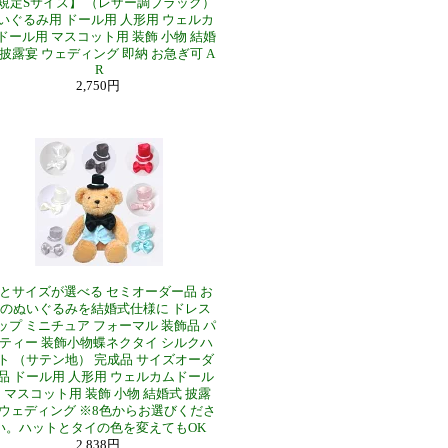
規定Sサイズ】 （レザー調ブラック）
いぐるみ用 ドール用 人形用 ウェルカ
ドール用 マスコット用 装飾 小物 結婚
 披露宴 ウェディング 即納 お急ぎ可 A
R
2,750円
とサイズが選べる セミオーダー品 お
のぬいぐるみを結婚式仕様に ドレス
ップ ミニチュア フォーマル 装飾品 パ
ティー 装飾小物蝶ネクタイ シルクハ
ト （サテン地） 完成品 サイズオーダ
品 ドール用 人形用 ウェルカムドール
 マスコット用 装飾 小物 結婚式 披露
 ウェディング ※8色からお選びくださ
い。ハットとタイの色を変えてもOK
2,838円