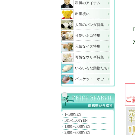
和風のアイテム
出産祝い
人気のパンダ特集
可愛いネコ特集
元気なイヌ特集
可憐なウサギ特集
いろいろな動物たち
バスケット・かご
1~500YEN
501~1,000YEN
1,001~2,000YEN
2,001~3,000YEN