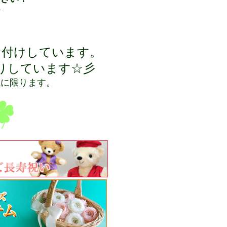
★
お付けしています。
りしています☆彡
系に限ります。