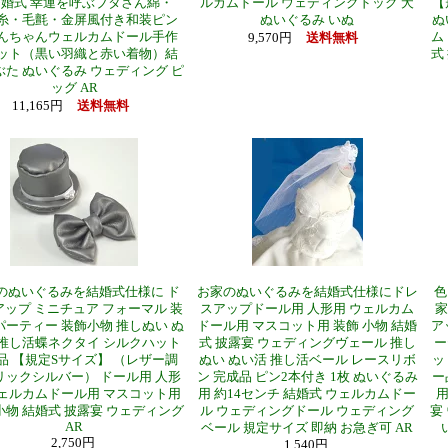
婚式 幸運を呼ぶブタさん綿・
ルカムドール ウェディングドッグ 犬
【
糸・毛氈・金屏風付き和装ピン
ぬいぐるみ いぬ
ぬ
んちゃんウェルカムドール手作
ム
9,570円
送料無料
ット（黒い羽織と赤い着物）結
式
ぶた ぬいぐるみ ウェディング ピ
ッグ AR
11,165円
送料無料
のぬいぐるみを結婚式仕様に ド
お家のぬいぐるみを結婚式仕様にドレ
色
ップ ミニチュア フォーマル 装
スアップドール用 人形用 ウェルカム
家
パーティー 装飾小物 推しぬい ぬ
ドール用 マスコット用 装飾 小物 結婚
ア
 推し活蝶ネクタイ シルクハット
式 披露宴 ウェディングヴェール 推し
ー
品 【規定Sサイズ】 （レザー調
ぬい ぬい活 推し活ベール レースリボ
ッ
リックシルバー） ドール用 人形
ン 完成品 ピン2本付き 1枚 ぬいぐるみ
ー
ウェルカムドール用 マスコット用
用 約14センチ 結婚式 ウェルカムドー
用
小物 結婚式 披露宴 ウェディング
ル ウェディングドール ウェディング
宴
AR
ベール 規定サイズ 即納 お急ぎ可 AR
2,750円
1,540円