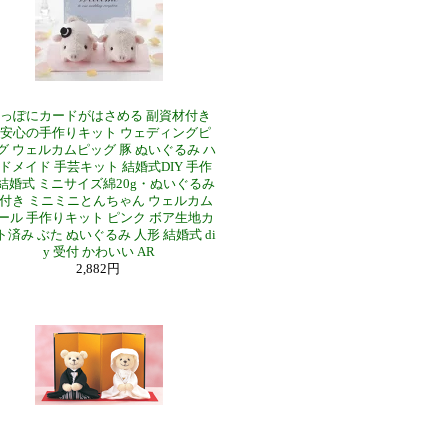
っぽにカードがはさめる 副資材付き
安心の手作りキット ウェディングピ
グ ウェルカムピッグ 豚 ぬいぐるみ ハ
ドメイド 手芸キット 結婚式DIY 手作
結婚式 ミニサイズ綿20g・ぬいぐるみ
付き ミニミニとんちゃん ウェルカム
ール 手作りキット ピンク ボア生地カ
ト済み ぶた ぬいぐるみ 人形 結婚式 di
y 受付 かわいい AR
2,882円