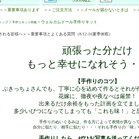
＞＞重要事項あります
＞＞ご注文方法
＞＞メールが届かないときは
＞
>
> ウェルカムドール手作りキット
トップ
手作りキット特集
される皆様へ＞＞重要事項とよくある質問（8/12-16夏季休暇）
頑張った分だけ
もっと幸せになれそう・
【手作りのコツ】
ぶきっちょさんでも、丁寧に心を込めて作るとそれが
花嫁に、徹夜や夜なべは厳禁！
出来るだけ余裕をもった計画を立てま
多少いびつになってしまっても「これも味！」と
手作りのぬいぐるみは、作る方によって表情が異なっ
自分に似たり、相手に似たり・・・それも手作りの「味」
手作りしたら、ぜひお写真を送ってく