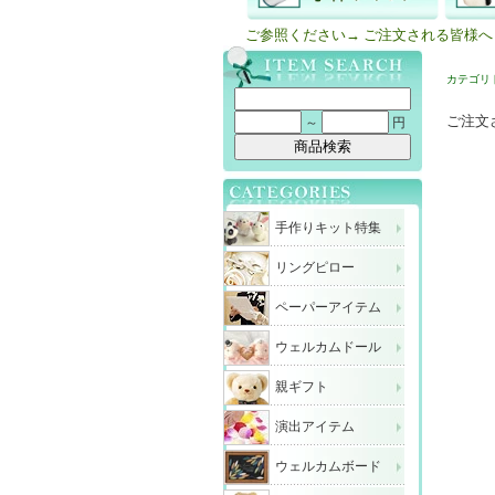
ご参照ください→
ご注文される皆様へ
カテゴリ
ご注文
～
円
手作りキット特集
リングピロー
ペーパーアイテム
ウェルカムドール
親ギフト
演出アイテム
ウェルカムボード