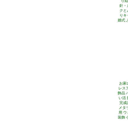
り結
針・
クと
りキ
婚式 
お家
レスア
飾品 
い活
完成
メタ
用 
装飾 