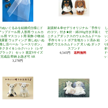
のぬいぐるみを結婚式仕様にド
副資材＆幸せデリオリジナル「手作り
し
アップドール用 人形用 ウェルカ
のコツ」付き★針・綿200g付き洋装ミ
で
ル用 マスコット用 装飾 小物 結
ニチュアダックスのウェルカムドール
ッ
披露宴 ウェディング 推しぬい ぬ
手作りキット ボア生地カット済み 結
ン
 推し活ベール「レースリボン」
婚式 ウエルカムドッグ 犬 いぬ ダック
り
ネクタイ＆シルクハット（レザ
スフンド
針
ブラック） セット 規定Sサイズ
ド
6,545円
送料無料
完成品 即納 お急ぎ可 AR
ッ
3,278円