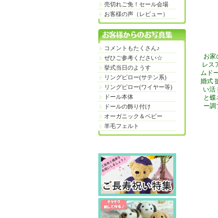
売切れご免！セール会場
お客様の声（レビュー）
コメントもたくさん♪
お家
ぜひご参考ください☆
レス
挙式当日のようす
ムドー
リングピロー(サテン系)
婚式 
リングピロー(ワイヤー等)
い活
ドール本体
と蝶
ー調
ドールの飾り付け
オーガニック＆ベビー
羊毛フェルト