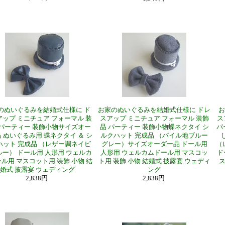
のぬいぐるみを結婚式仕様に ド
お家のぬいぐるみを結婚式仕様に ドレ
お
ップ ミニチュア フォーマル 装
スアップ ミニチュア フォーマル 装飾
ス
 パーティー 装飾小物サイズオー
品 パーティー 装飾小物蝶ネクタイ シ
パ
 ぬいぐるみ用 蝶ネクタイ ＆ シ
ルクハット 完成品 （パイル地ブルー
ハット 完成品 （レザー調ネイビ
グレー）サイズオーダー品 ドール用
（
ー） ドール用 人形用 ウェルカ
人形用 ウェルカムドール用 マスコッ
ド
ル用 マスコット用 装飾 小物 結
ト用 装飾 小物 結婚式 披露宴 ウェディ
ス
婚式 披露宴 ウェディング
ング
2,838円
2,838円