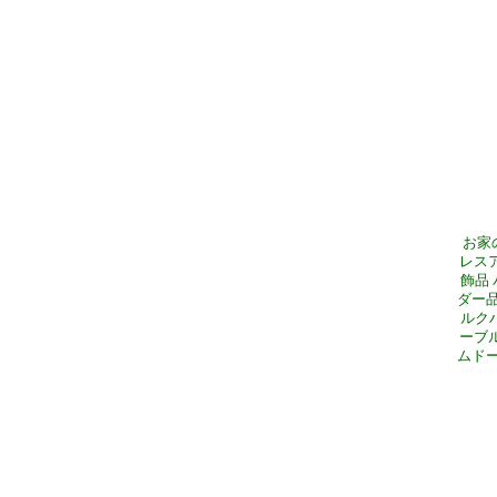
お家
レスア
飾品
ダー品
ルク
ーブル
ムドー