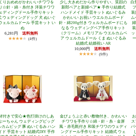
くりおめめがかわいいチワワを
少し大きめだから作りやすい、笑顔の
白
り☆針・綿・糸付き 洋装チワワ
新郎ベアと新婦ベア★ 手作り結婚式
プ
ェディングドール手作りキット
ハンドメイド 手芸キット ぬいぐるみ
装
 ウェディングドッグ 犬 ぬいぐ
かわいい お祝い ウエルカムボード
ム
ウェルカムドール 手芸キット い
針・綿200g付き ウェルカムボードにも
婦
ぬ
なる ウェディングベア手作りキット
装
（クリーム）メモリアル ウエルカムベ
ッ
6,281円
送料無料
ア ウェルカムドール くま ぬいぐるみ
ー
(4件)
結婚式 結婚祝い AR
10,000円
送料無料
(9件)
材付きで安心★色打掛けのしあ
金びょうぶと赤い敷物付き、かわいい
お
ぶーちゃん ウェディングピッグ
チワワを手作り☆綿・針・糸・金屏
ス
カムピッグ 豚 ぬいぐるみ ハン
風・赤毛氈付き 和装チワワのウェディ
パ
ド 手芸キット 結婚式DIY 手作
ングドール手作りキット 結婚式 ウェ