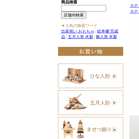
商品検索
カテ
カテ
▼人気の検索ワード
出産祝い おもちゃ
|
絵本棚 完成
品
|
五月人形 木製
|
雛人形 木製