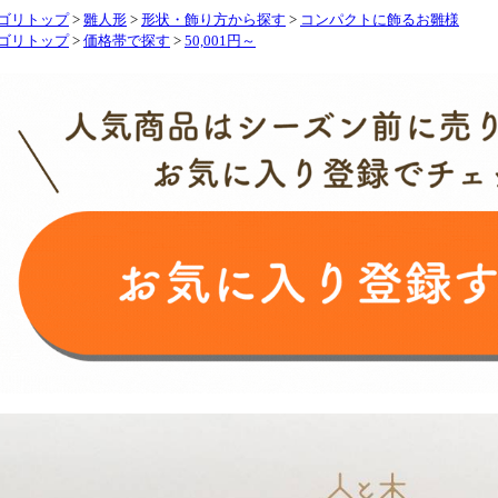
ゴリトップ
>
雛人形
>
形状・飾り方から探す
>
コンパクトに飾るお雛様
ゴリトップ
>
価格帯で探す
>
50,001円～