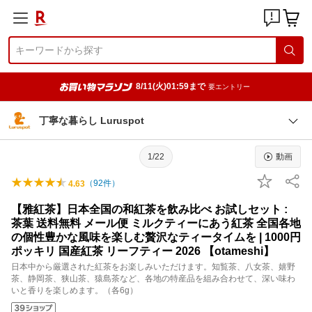
8/11(火)01:59まで
要エントリー
丁寧な暮らし Luruspot
1/22
動画
（
92
件）
4.63
【雅紅茶】日本全国の和紅茶を飲み比べ お試しセット :
茶葉 送料無料 メール便 ミルクティーにあう紅茶 全国各地
の個性豊かな風味を楽しむ贅沢なティータイムを | 1000円
ポッキリ 国産紅茶 リーフティー 2026 【otameshi】
日本中から厳選された紅茶をお楽しみいただけます。知覧茶、八女茶、嬉野
茶、静岡茶、狭山茶、猿島茶など、各地の特産品を組み合わせて、深い味わ
いと香りを楽しめます。（各6g）