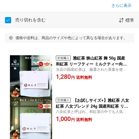
さらに表示
売り切れを含む
標準
価格や送料は、商品のサイズや色によって異なる場合があります。
雅紅茶 狭山紅茶 舞 50g 国産
和紅茶 リーフティー ミルクティー向き
当店の国産紅茶は、厳選された茶葉を使
茶園ごとの個性を味わう主力ライン | お
用。和式紅茶の風味豊かなリーフは、一杯
1,280
茶 日本茶 紅茶 和紅茶 茶の支度 送料無
送料無料
円
で日本の四季を感じさせます。美味しい紅
料 丁寧なくらし 丁寧な暮らし Luruspo
茶の淹れ方冊子つき。送料無料でお届けし
t 【定番】【Core】
ます。
【お試しサイズ+】雅紅茶 八女
紅茶 八女ブレンド 24g 国産和紅茶 リー
八女紅茶と呼ばれ、和紅茶の中でも人気の
フティー ミルクティー向き 1000円ポッ
高いブランドです。 送料無料でお届けしま
1,000
キリ | お茶 日本茶 紅茶 和紅茶 茶の支度
送料無料
円
す。
送料無料 丁寧なくらし 丁寧な暮らし Lu
ruspot 【定番】【Entry+】