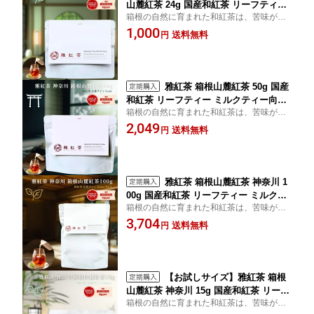
山麓紅茶 24g 国産和紅茶 リーフティー
箱根の自然に育まれた和紅茶は、苦味が少
ミルクティー向き 1000円ポッキリ | お
なくマイルドな口当たり。ほんのり香る 紅
1,000
茶 日本茶 紅茶 和紅茶 茶の支度 送料無
送料無料
円
茶 特有の「萎凋香」をお楽しみください。
料 丁寧なくらし 丁寧な暮らし Luruspo
香り高く、まろやかな味わい。日本の食文
t 【定番】【Entry+】
化にもぴったりです。
雅紅茶 箱根山麓紅茶 50g 国産
和紅茶 リーフティー ミルクティー向き
箱根の自然に育まれた和紅茶は、苦味が少
茶園ごとの個性を味わう主力ライン | お
なくマイルドな口当たり。ほんのり香る 紅
2,049
茶 日本茶 紅茶 和紅茶 茶の支度 送料無
送料無料
円
茶 特有の「萎凋香」をお楽しみください。
料 丁寧なくらし 丁寧な暮らし Luruspo
香り高く、まろやかな味わい。日本の食文
t 【定番】【Core】
化にもぴったりです。
雅紅茶 箱根山麓紅茶 神奈川 1
00g 国産和紅茶 リーフティー ミルクテ
箱根の自然に育まれた和紅茶は、苦味が少
ィー向き 毎日飲む方へ 大容量お得パッ
なくマイルドな口当たり。ほんのり香る 紅
3,704
ク | お茶 日本茶 紅茶 和紅茶 茶の支度
送料無料
円
茶 特有の「萎凋香」をお楽しみください。
送料無料 丁寧なくらし 丁寧な暮らし Lu
香り高く、まろやかな味わい。日本の食文
ruspot 【定番】【Value Pack】
化にもぴったりです。
【お試しサイズ】雅紅茶 箱根
山麓紅茶 神奈川 15g 国産和紅茶 リーフ
箱根の自然に育まれた和紅茶は、苦味が少
ティー ミルクティー向き まずは一杯。