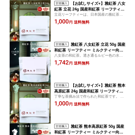
【お試しサイズ+】雅紅茶 八女
紅茶 立花 24g 国産和紅茶 リーフティー
立花リーフティーは、日本国産の雅紅茶と
ミルクティー向き 1000円ポッキリ | お
して、透き通るルビー色とほのかな甘みが
1,000
茶 日本茶 紅茶 和紅茶 茶の支度 送料無
送料無料
円
特徴です。送料無料でお届けします。
料 丁寧なくらし 丁寧な暮らし Luruspo
t 【定番】【Entry+】
雅紅茶 八女紅茶 立花 50g 国産
和紅茶 リーフティー ミルクティー向き
八女茶の和紅茶。透き通るルビー色の水色
茶園ごとの個性を味わう主力ライン | お
とほんのり甘みを感じる後味が特徴です。
1,742
茶 日本茶 紅茶 和紅茶 茶の支度 送料無
送料無料
円
美味しい紅茶の淹れ方冊子付き。アイステ
料 丁寧なくらし 丁寧な暮らし Luruspo
ィーにもおすすめ。送料無料でお届けしま
t 【定番】【Core】
す。福岡
【お試しサイズ+】雅紅茶 熊本
高原紅茶 24g 国産和紅茶 リーフティー
丁寧な茶摘み法で作られた和紅茶です。 1
ミルクティー向き 1000円ポッキリ | お
人1日1kgしか収穫できないため、希少価値
1,000
茶 日本茶 紅茶 和紅茶 茶の支度 送料無
送料無料
円
があります。 送料無料でお届けします。
料 丁寧なくらし 丁寧な暮らし Luruspo
t 【定番】【Entry+】
雅紅茶 熊本高原紅茶 50g 国産
和紅茶 リーフティー ミルクティー向き