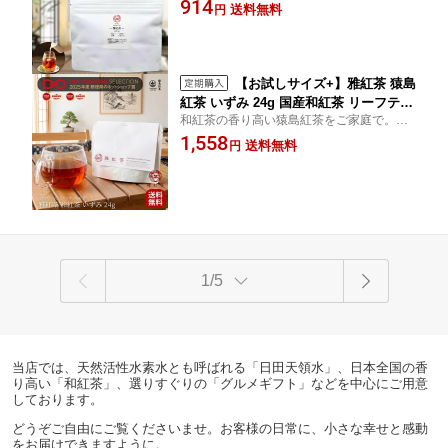
なくマイルドな口当たり。ほんのり香る 紅
914
雅紅茶の入口に | お茶 日本茶 紅茶 和紅
送料無料
円
茶 特有の「萎凋香」をお楽しみください。
茶 茶の支度 送料無料 丁寧なくらし 丁
香り高く、まろやかな味わい。日本の食文
寧な暮らし Luruspot 【定番】【Entr
化にもぴったりです。
y】
【お試しサイズ+】雅紅茶 猿島
紅茶 いずみ 24g 国産和紅茶 リーフティ
和紅茶の香り高い猿島紅茶をご家庭で。厳
ー ミルクティー向き 1000円ポッキリ |
選された茶葉を使用し、猿島茶の風味を引
1,558
お茶 日本茶 紅茶 和紅茶 茶の支度 送料
送料無料
円
き立てます。「いずみ」らしい、フルーテ
無料 丁寧なくらし 丁寧な暮らし Lurus
ィな甘い香りが特徴の和紅茶です。
pot 【定番】【Entry+】
1/5
当店では、天然活性水素水とも呼ばれる「日田天領水」、日本全国の香
り高い「和紅茶」、選りすぐりの「グルメギフト」などを中心にご用意
しております。
どうぞご自由にご覧くださいませ。お客様の日常に、小さな幸せと感動
をお届けできますように。