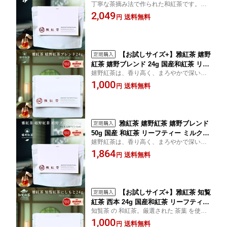
丁寧な茶摘み法で作られた和紅茶です。1人
茶園ごとの個性を味わう主力ライン | お
1日1kgしか収穫できないため、希少価値が
2,049
茶 日本茶 紅茶 和紅茶 茶の支度 送料無
送料無料
円
あります。美味しい紅茶の淹れ方冊子付
料 丁寧なくらし 丁寧な暮らし Luruspo
き、初心者でも簡単に淹れることができま
t 【定番】【Core】
す。
【お試しサイズ+】雅紅茶 嬉野
紅茶 嬉野ブレンド 24g 国産和紅茶 リー
嬉野紅茶は、香り高く、まろやかで深い味
フティー ミルクティー向き 1000円ポッ
わいが特徴です。茶葉は、嬉野の自然に恵
1,000
キリ | お茶 日本茶 紅茶 和紅茶 茶の支度
送料無料
円
まれた環境で育てられた茶樹から摘み取ら
送料無料 丁寧なくらし 丁寧な暮らし Lu
れ、丁寧に加工。美味しい紅茶の淹れ方冊
ruspot 【定番】【Entry+】
子つき。
雅紅茶 嬉野紅茶 嬉野ブレンド
50g 国産 和紅茶 リーフティー ミルクテ
嬉野紅茶は、香り高く、まろやかで深い味
ィー向き 茶園ごとの個性を味わう主力
わいが特徴です。茶葉は、嬉野の自然に恵
1,864
ライン | お茶 日本茶 紅茶 和紅茶 茶の支
送料無料
円
まれた環境で育てられた茶樹から摘み取ら
度 送料無料 丁寧なくらし 丁寧な暮らし
れ、丁寧に加工。美味しい紅茶の淹れ方冊
Luruspot 【定番】【Core】
子つき。
【お試しサイズ+】雅紅茶 知覧
紅茶 西本 24g 国産和紅茶 リーフティー
知覧茶 の 和紅茶。厳選された 茶葉 を使用
ミルクティー向き 1000円ポッキリ | お
し、香り高い 紅茶 をお楽しみいただけま
1,000
茶 日本茶 紅茶 和紅茶 茶の支度 送料無
送料無料
円