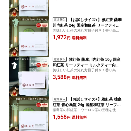
す。フルーティな香り。フルーツやジャム
料 丁寧なくらし 丁寧な暮らし Luruspo
を加えても美味しくいただけます。 送料無
t 【定番】【Entry+】
料でお届けします。
【お試しサイズ+】雅紅茶 薩摩
川内紅茶 24g 国産和紅茶 リーフティー
美味しい紅茶の淹れ方冊子付き！香り高
ミルクティー向き 1000円ポッキリ | お
く、甘みのあるバランスの取れた和式紅
1,972
茶 日本茶 紅茶 和紅茶 茶の支度 送料無
送料無料
円
茶。渋みが少なく、和紅茶として最適な一
料 丁寧なくらし 丁寧な暮らし Luruspo
品です。送料無料でお届けします。
t 【定番】【Entry+】
雅紅茶 薩摩川内紅茶 50g 国産
和紅茶 リーフティー ミルクティー向き
美味しい紅茶の淹れ方冊子付き！香り高
茶園ごとの個性を味わう主力ライン | お
く、甘みのあるバランスの取れた和式紅
3,588
茶 日本茶 紅茶 和紅茶 茶の支度 送料無
送料無料
円
茶。渋みが少なく、和紅茶として最適な一
料 丁寧なくらし 丁寧な暮らし Luruspo
品です。送料無料でお届けします。鹿児島
t 【定番】【Core】
【お試しサイズ+】雅紅茶 猿島
紅茶 青心烏龍 24g 国産和紅茶 リーフテ
猿島茶の和紅茶、ウーロン茶の品種を使っ
ィー ミルクティー向き 1000円ポッキリ
た一風変わった香りをお楽しみください。
1,558
| お茶 日本茶 紅茶 和紅茶 茶の支度 送料
送料無料
円
美味しい紅茶の淹れ方冊子付きで、紅茶の
無料 丁寧なくらし 丁寧な暮らし Lurus
魅力を再発見。 送料無料でお届けします。
pot 【定番】【Entry+】