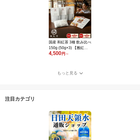
紅茶 全国各地の個性豊か
な風味を楽しむ贅沢なテ
ィータイムを | 1000円ポ
ッキリ 国産紅茶 リーフ
ティー 2026 【otamesh
i】
国産 和紅茶 3種 飲み比べ
150g (50g×3) 【雅紅
4,500
茶】 男の和紅茶スマート
円
～
コレクション お茶パック
付 送料無料 茶葉 べにふ
うき 青心烏龍 立花 八女
もっと見る
茶 猿島茶 ギフト 男性 父
の日 父 丁寧な暮らし Lur
uspot
注目カテゴリ