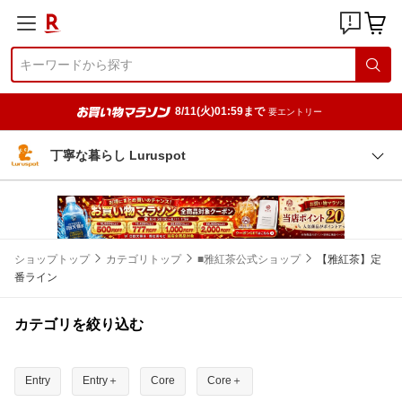
8/11(火)01:59まで
要エントリー
丁寧な暮らし Luruspot
ショップトップ
カテゴリトップ
■雅紅茶公式ショップ
【雅紅茶】定
番ライン
カテゴリを絞り込む
Entry
Entry＋
Core
Core＋