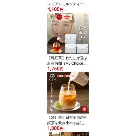
レミアムミルクティーコ
4,100
レクション 雅紅茶 3パッ
円
～
ク×50g 計150g 送料無料
おもてなしセレクション
郵便局のネットショップ
賞 飲み比べ ランダム セ
ット お茶 ギフト 詰め合
わせ
【雅紅茶】わたしが選ぶ
紅茶時間（My Choice 2
1,750
0）15g×3銘柄（20銘柄
円
からお好きな和紅茶を選
べます）| 和紅茶 リーフ
国産紅茶 茶葉 和紅茶 飲
み比べ 送料無料 紅茶 【o
tameshi】| お茶 日本茶
お試しセット 丁寧な暮ら
し Luruspot
【雅紅茶】日本全国の和
紅茶を飲み比べ お試しセ
1,000
ット : 茶葉 送料無料 メー
円
～
ル便 ミルクティーにあう