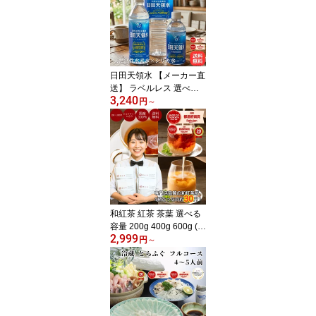
日田天領水 【メーカー直
送】 ラベルレス 選べる
3,240
ペットボトル 2L 500ml 3
円
～
50ml 送料無料 水 天然水
ミネラルウォーター シリ
カ水 天然活性水素水 軟
水 弱アルカリ性 九州 大
分 備蓄 防災 保存水 赤ち
ゃん 飲料水 まとめ買い
箱買い 水 2リットル 48
本
和紅茶 紅茶 茶葉 選べる
容量 200g 400g 600g (約
2,999
100～300杯分) 送料無料
円
～
大容量 福袋 雅紅茶 飲み
比べ 嬉野紅茶 狭山紅茶
国産 まとめ買い お徳用
自家用 ギフト 2026