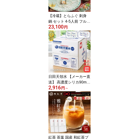
【冷蔵】とらふぐ 刺身
鍋 セット 4-5人前 フルコ
23,100
ース【送料無料】ふぐ フ
円
グ 河豚 てっさ てっちり
唐揚げ 雑炊 ギフト お歳
暮 御歳暮 年越し お正月
内祝 グルメ お取り寄せ
栄ふく Luruspot
日田天領水 【メーカー直
送】 高濃度シリカ90mg/
2,916
L 天然活性水素水 選べる
円
～
セット 12L×2箱 20L×1箱
10L×2箱 BIB 軟水 弱アル
カリ性 送料無料 九州 大
分 天然水 ミネラルウォ
ーター 備蓄 防災 保存水
赤ちゃん ミルク 健康 美
容 モンドセレクション金
賞
紅茶 茶葉 国産 和紅茶プ