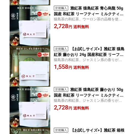
雅紅茶 猿島紅茶 青心烏龍 50g
国産 和紅茶 リーフティー ミルクティー
猿島茶の和紅茶、ウーロン茶の品種を使っ
向き 茶園ごとの個性を味わう主力ライ
た一風変わった香りをお楽しみください。
2,728
ン | お茶 日本茶 紅茶 和紅茶 茶の支度
送料無料
円
美味しい紅茶の淹れ方冊子付きで、紅茶の
送料無料 丁寧なくらし 丁寧な暮らし Lu
魅力を再発見。送料無料でお届けします。
ruspot 【定番】【Core】
【お試しサイズ+】雅紅茶 猿島
紅茶 藤かおり 24g 国産和紅茶 リーフテ
猿島茶の和紅茶、ジャスミン系の香りが特
ィー ミルクティー向き 1000円ポッキリ
徴。特に女性の方に多くのファンを持つ逸
1,558
| お茶 日本茶 紅茶 和紅茶 茶の支度 送料
送料無料
円
品です。その風味は一度味わうと忘れられ
無料 丁寧なくらし 丁寧な暮らし Lurus
ません。ぜひお試しください。
pot 【定番】【Entry+】
雅紅茶 猿島紅茶 藤かおり 50g
国産 和紅茶 リーフティー ミルクティー
猿島茶の和紅茶、ジャスミン系の香りが特
向き 茶園ごとの個性を味わう主力ライ
徴。特に女性の方に多くのファンを持つ逸
2,728
ン | お茶 日本茶 紅茶 和紅茶 茶の支度
送料無料
円
品です。その風味は一度味わうと忘れられ
送料無料 丁寧なくらし 丁寧な暮らし Lu
ません。ぜひお試しください。
ruspot 【定番】【Core】
【お試しサイズ+】雅紅茶 箱根