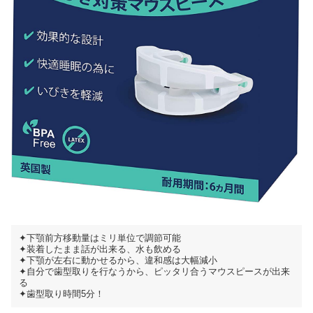
✦下顎前方移動量はミリ単位で調節可能
✦装着したまま話が出来る、水も飲める
✦下顎が左右に動かせるから、違和感は大幅減小
✦自分で歯型取りを行なうから、ピッタリ合うマウスピースが出来
る
✦歯型取り時間5分！