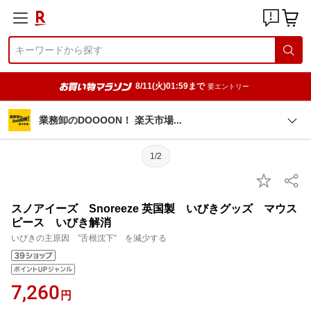
8/11(火)01:59まで
要エントリー
業務卸のDOOOON！ 楽天市
場
1/2
スノアイーズ Snoreeze 英国製 いびきグッズ マウス
ピース いびき解消
いびきの主原因 ”舌根沈下“ を減少する
7,260
円