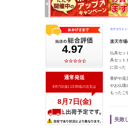
カテゴリトッ
楽天市場
仏具セッ
具セット
に沿った
通常発送
香炉や花
やお仏壇
もったご
失敗