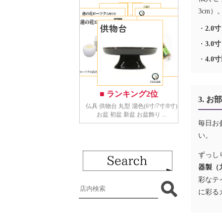
3cm）
・
2.
・
3.0
・
4.
3. 
毎日お
い。
ずっし
器製（
彩なテ
に彩る