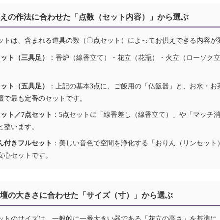
お供えの作法に合わせた「点数（セット内容）」から選ぶ
ットは、含まれる道具の数（〇点セット）によってお供えできる内容が
セット（三具足）
：香炉（線香立て）・花立（花瓶）・火立（ローソク
。
セット（五具足）
：上記の基本3点に、ご飯用の「仏飯器」と、お水・お
壇で最も定番のセットです。
セット／7点セット
：5点セットに「線香差し（線香立て）」や「マッチ
と整います。
ん付きフルセット
：美しい音色で空間を浄化する「おりん（リンセット
安心セットです。
お仏壇の大きさに合わせた「サイズ（寸）」から選ぶ
ットのサイズは、一般的に一番大きい器である「花立の高さ」を基準に