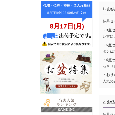
仏壇・位牌・神棚・名入れ商品
1. 
仏具セ
・
3点
い方に
・
5点
ダン仏
・
6点
っきり
・
おり
人気の
2. 
仏具セ