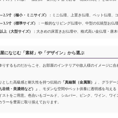
。
0寸～2.5寸（極小・ミニサイズ）
：ミニ仏壇、上置き仏壇、ペット仏壇、
寸～3.5寸（標準サイズ）
：一般的なリビング仏壇や、中型の伝統型お仏
0寸以上（大型サイズ）
：大きめの床置きお仏壇や、格式高い金仏壇・唐木
お部屋になじむ「素材」や「デザイン」から選ぶ
参りするものだからこそ、お部屋のインテリアや故人様のイメージに合
りとした高級感と耐久性を持つ伝統の
「真鍮製（金属製）」
、グラデー
九谷焼・美濃焼など）」
、モダンな空間やペット供養に透明感を与える
イストをご用意。色合いもゴールド、シルバー、ピンク、ワイン、ワイ
カラーを豊富に取り揃えております。