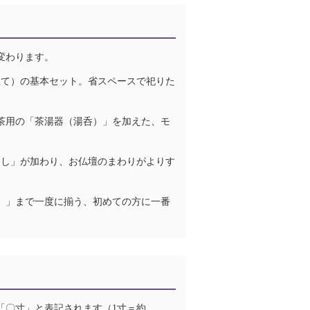
変わります。
立て）の基本セット。省スペースで祀りた
茶用の「茶湯器（湯呑）」を加えた、モ
消し」が加わり、お仏壇のまわりがよりす
）」まで一度に揃う、初めての方に一番
「〇寸」と表記されます（1寸＝約