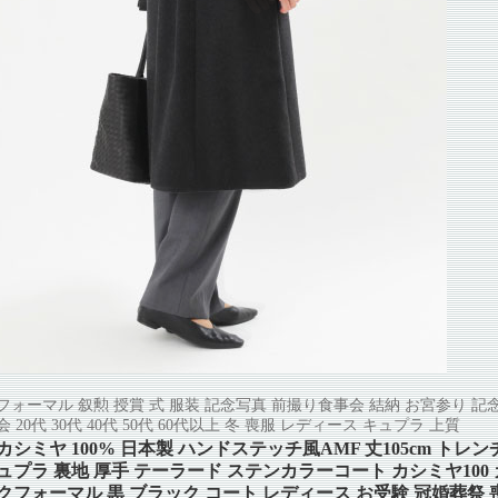
フォーマル 叙勲 授賞 式 服装 記念写真 前撮り食事会 結納 お宮参り 記念
会 20代 30代 40代 50代 60代以上 冬 喪服 レディース キュプラ 上質
カシミヤ 100% 日本製 ハンドステッチ風AMF 丈105cm トレン
ュプラ 裏地 厚手 テーラード ステンカラーコート カシミヤ100 
クフォーマル 黒 ブラック コート レディース お受験 冠婚葬祭 