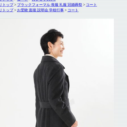
リトップ
>
ブラックフォーマル 喪服 礼服 冠婚葬祭
>
コート
リトップ
>
お受験 面接 説明会 学校行事
>
コート