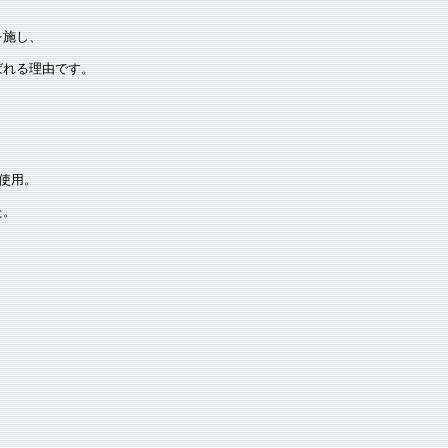
を施し、
ばれる理由です。
使用。
た。
。