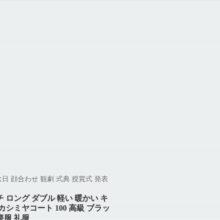
日 顔合わせ 観劇 式典 授賞式 発表
チ ロング ダブル 軽い 暖かい キ
カシミヤコート 100 高級 ブラッ
喪服 礼服