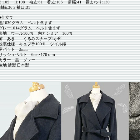
B:105 H:108 袖丈:61 着丈:105 肩幅:41 裾まわり:130
袖幅:36.3 袖口:31
■仕立て
黒1030グラム ベルト含まず
グレー1014グラム ベルト含まず
表地 ウール100％ 内カシミア 100％
前 あき くるみスナップ4か所
総裏仕様 キュプラ100％ ツイル織
肩パット 3mm
サッシュベルト 6cm×170ｃｍ
カラー 黒 グレー
生地 縫製 日本製