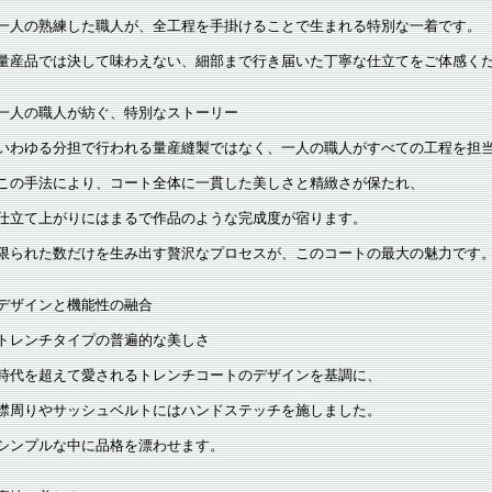
一人の熟練した職人が、全工程を手掛けることで生まれる特別な一着です。
量産品では決して味わえない、細部まで行き届いた丁寧な仕立てをご体感く
一人の職人が紡ぐ、特別なストーリー
いわゆる分担で行われる量産縫製ではなく、一人の職人がすべての工程を担
この手法により、コート全体に一貫した美しさと精緻さが保たれ、
仕立て上がりにはまるで作品のような完成度が宿ります。
限られた数だけを生み出す贅沢なプロセスが、このコートの最大の魅力です
デザインと機能性の融合
トレンチタイプの普遍的な美しさ
時代を超えて愛されるトレンチコートのデザインを基調に、
襟周りやサッシュベルトにはハンドステッチを施しました。
シンプルな中に品格を漂わせます。