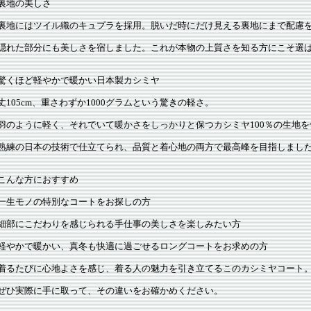
裏地の美しさ
裏地にはツイル織のキュプラを採用。脱いだ時にだけ見える裏地にまで配慮
隠れた部分にも美しさを宿しました。これが本物の上質さを知る方にこそ選
驚くほど軽やかで暖かい日本製カシミヤ
丈105cm、重さわずか1000グラムという驚きの軽さ。
羽のように軽く、それでいて暖かさをしっかりと保つカシミヤ100％の生地を
熟練の日本の技術で仕立てられ、品質と着心地の両方で最高峰を目指しまし
こんな方におすすめ
一生モノの特別なコートをお探しの方
細部にこだわりを感じられる手仕事の美しさを楽しみたい方
軽やかで暖かい、真冬も快適に過ごせるロングコートをお求めの方
着るたびに心地よさを感じ、着る人の魅力を引き立てるこのカシミヤコート
ぜひ実際に手に取って、その違いをお確かめください。