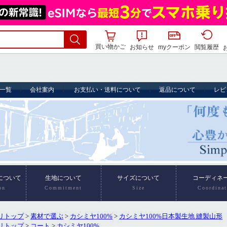
買い物かご
お知らせ
myクーポン
閲覧履歴
リトップ
>
素材で選ぶ
>
カシミヤ100%
>
カシミヤ100%日本製生地 縫製山形
リトップ
>
コート
>
カシミヤ100%