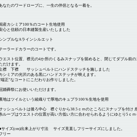
あなたのワードローブに、一生の伴侶となる一着を。
国産カシミア100％のコート生地使用
安心と信頼の日本縫製生産いたしました
シンプルなAラインシルエット
テーラードカラーのコートです。
ウエスト位置、襟元の4か所のくるみスナップを留めると、閉じてダブル前の
ただけます。
上襟 下襟 サッシュベルトにハンドステッチを施しました
カシミアの光沢のある黒にハンドステッチが映えます。
”端正”なコートにこだわりお作りしました。
冠婚葬祭にお使いいただけます。
裏地はツイルという綾織りで厚地のキュプラ100％生地を使用
サッシュベルトは後ろ中心 襟ぐりから38.5ｃｍのところにスナップを付け 
糸ループはウエストの位置が高い方低い方に合わせられるようにゆとり5ｃｍ
■サイズ(cm)出来上がり寸法 サイズ見直しフリーサイズにしました。
フリー