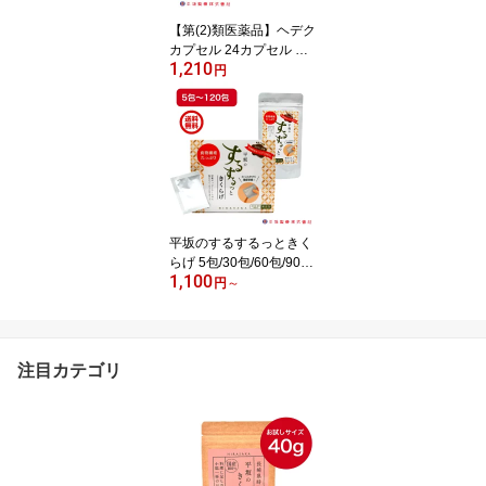
【第(2)類医薬品】ヘデク
カプセル 24カプセル セ
1,210
ルフメディケーション税
円
制対象商品 指定濫用防止
医薬品 鎮痛解熱薬 鎮痛
剤 解熱剤 頭痛薬 生理痛
神経痛 腰痛 平坂製薬 天
気頭痛 寒暖差頭痛 気圧
差頭痛 発熱 筋肉痛 アセ
トアミノフェン アスピリ
ン 含有
平坂のするするっときく
らげ 5包/30包/60包/90包/
1,100
120包 国産 農薬不使用
円
～
無添加 きくらげ粉末 パ
ウダー 滅菌処理済 栄養
豊富 自然食品 ビタミンD
食物繊維 鉄分 カルシウ
注目カテゴリ
ム きのこ きくらげ キク
ラゲ 木耳 送料無料 長崎
県 時津町産 きみみちゃ
ん