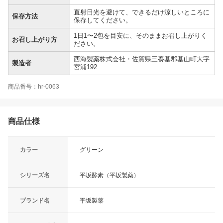
直射日光を避けて、できるだけ涼しいところに
保存方法
保存してください。
1日1〜2包を目安に、そのままお召し上がりく
お召し上がり方
ださい。
西海製薬株式会社・佐賀県三養基郡基山町大字
製造者
宮浦192
商品番号：hr-0063
商品仕様
カラー
グリーン
シリーズ名
平坂酵素（平坂製薬）
ブランド名
平坂製薬