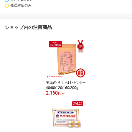
発送対応のみ
ショップ内の注目商品
平坂の きくらげパウダー
40/80/120/160/200g お
2,160
試し 小包装 国産 農薬不
円
～
使用 粉末 滅菌処理済 天
日干し キクラゲパウダー
きくらげ キクラゲ 木耳
食物繊維 ビタミンD 鉄分
カルシウム きくらげ粉末
送料無料 レシピ 長崎 時
津町 きみみちゃん