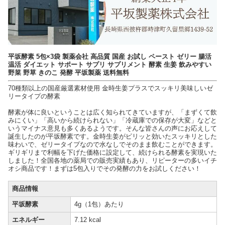
平坂酵素 5包×3袋 製薬会社 高品質 国産 お試し ペースト ゼリー 腸活
温活 ダイエット サポート サプリ サプリメント 酵素 生姜 飲みやすい
野菜 野草 きのこ 発酵 平坂製薬 送料無料
70種類以上の国産厳選素材使用 金時生姜プラスでスッキリ美味しいゼ
リータイプの酵素
酵素が体に良いということは広く知られてきていますが、「まずくて飲
みにくい」「高いから続けられない」「冷蔵庫での保存が大変」などと
いうマイナス意見も多くあるようです。そんな皆さんの声にお応えして
誕生したのが平坂酵素です。金時生姜がピリッと効いたスッキリとした
味わいで、ゼリータイプなので水なしでそのまま飲むことができます。
ギリギリまで利幅を下げた価格に設定して、続けられる酵素を実現いた
しました！全国各地の薬局での販売実績もあり、リピーターの多いイチ
オシ商品です！まずは5包入りでその発酵の力をお試しください！
商品情報
平坂酵素
4g（1包）あたり
エネルギー
7.12 kcal