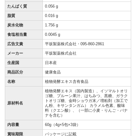
たんぱく質
0.056 g
脂質
0.016 g
炭水化物
1.756 g
食塩相当量
0.0045 g
広告文責
平坂製薬株式会社・095-860-2861
メーカー
平坂製薬株式会社
生産国
日本産
商品区分
健康食品
名称
植物発酵エキス含有食品
植物発酵エキス（国内製造）、イソマルトオリ
ゴ糖、プルーン果汁、はちみつ、黒糖、ガラク
トオリゴ糖、金時ショウガ末／増粘剤（加工で
原材料名
ん粉、キサンタンガム） カラメル色素、酸味
料（クエン酸）、（一部に小麦・りんご・バナ
ナを含む）
内容量
60g（4g×5包×3袋）
賞味期限
パッケージに記載