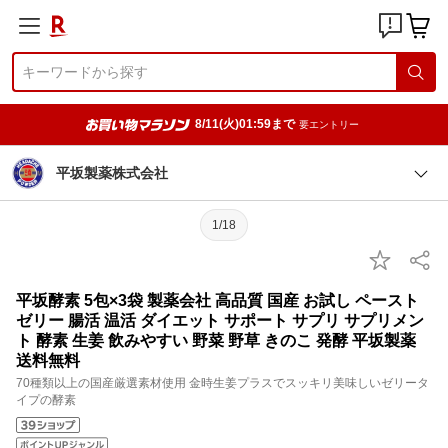
8/11(火)01:59まで
要エントリー
平坂製薬株式会社
1/18
平坂酵素 5包×3袋 製薬会社 高品質 国産 お試し ペースト
ゼリー 腸活 温活 ダイエット サポート サプリ サプリメン
ト 酵素 生姜 飲みやすい 野菜 野草 きのこ 発酵 平坂製薬
送料無料
70種類以上の国産厳選素材使用 金時生姜プラスでスッキリ美味しいゼリータ
イプの酵素