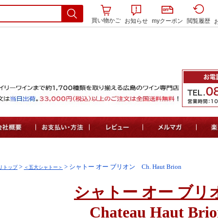
買い物かご
お知らせ
myクーポン
閲覧履歴
>
> シャトー オー ブリオン Ch. Haut Brion
リトップ
＜五大シャトー＞
シャトー オー ブリ
Chateau Haut Bri