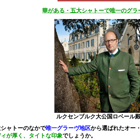
華がある・五大シャトーで唯一のグラ
ルクセンブルク大公国ロベール
大シャトーのなかで
唯一グラーヴ地区
から選ばれたオー
ディが厚く、タイトな印象
でしょうか。