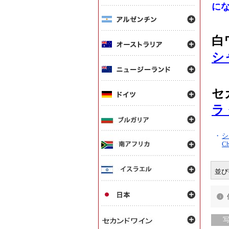
に
白
シ
セ
ラ
・
シ
Ch
並び