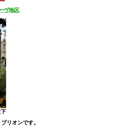
ーヴ地区
殿下
・ブリオンです。