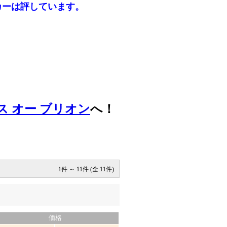
カーは評しています。
ス オー ブリオン
へ！
1件 ～ 11件 (全 11件)
価格