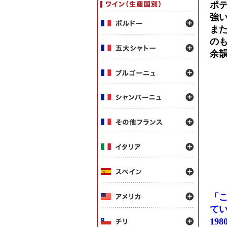
ポ
強
ま
の
余
「
て
1