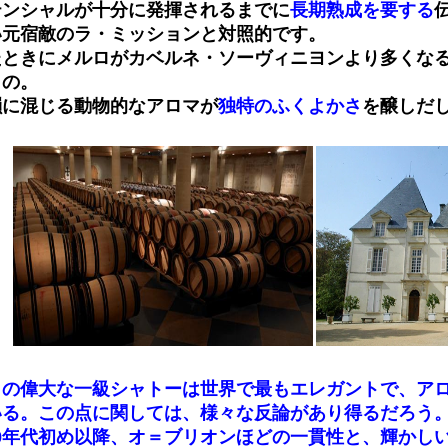
テンシャルが十分に発揮されるまでに
長期熟成を要する
い元宿敵のラ・ミッションと対照的です。
たときにメルロがカベルネ・ソーヴィニヨンより多くな
もの。
韻に混じる動物的なアロマが
独特のふくよかさ
を醸しだ
この偉大な一級シャトーは世界で最もエレガントで、ア
いる。この点に関しては、様々な反論があり得るだろう
980年代初め以降、オ＝ブリオンほどの一貫性と、輝かし