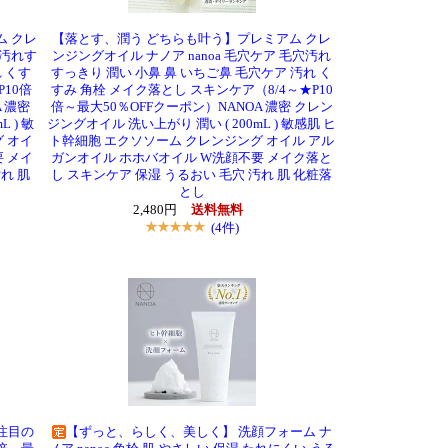
ム クレ
【落とす、潤う どちらも叶う】プレミアム クレ
穴汚れす
ンジングオイル ナノア nanoa 毛穴ケア 毛穴汚れ
 くす
すっきり 潤い 小鼻 鼻 いちご鼻 毛穴ケア 汚れ く
P10倍
すみ 角栓 メイク落とし スキンケア（8/4～★P10
 濃密
倍～最大50％OFFクーポン）NANOA 濃密 クレン
 ) 敏
ジングオイル 洗い上がり 潤い ( 200mL ) 敏感肌 ヒ
 オイ
ト幹細胞 エクソソーム クレンジング オイル アル
 メイ
ガンオイル ホホバオイル W洗顔不要 メイク落と
れ 肌
し スキンケア 保湿 うるおい 毛穴 汚れ 肌 化粧落
とし
2,480円
送料無料
(4件)
注目の
【ずっと、らしく、美しく】 洗顔フォーム ナ