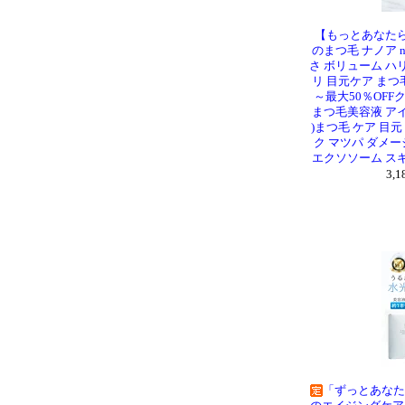
【もっとあなたら
のまつ毛 ナノア n
さ ボリューム ハ
リ 目元ケア まつ
～最大50％OFF
まつ毛美容液 アイ
)まつ毛 ケア 目元
ク マツパ ダメー
エクソソーム ス
3,
「ずっとあなた