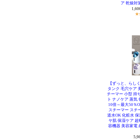
ア 乾燥対策
1,6
【ずっと、らしく
タンク 毛穴ケア 美
チーマー 小型 持
ト ナノケア 蒸気 
10倍～最大50％
スチーマー スチー
道水OK 化粧水 保
ヤ肌 保湿ケア 超
容機器 美容家電 
5,