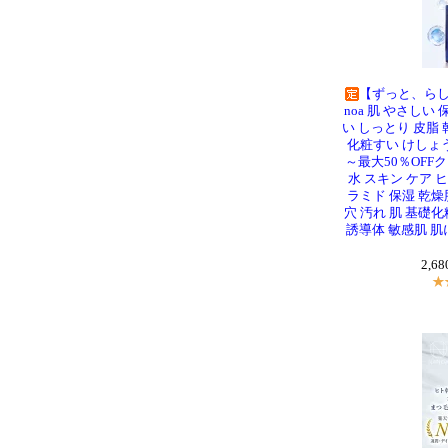
【ずっと、らし
noa 肌 やさしい
い しっとり 皮脂
化粧すい けしょう
～最大50％OFF
水 スキン ケア 
ラミド 保湿 乾燥
穴 汚れ 肌 基礎
誘導体 敏感肌 肌に
2,6