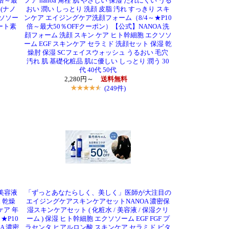
倍～最
ノア nanoa 角栓 肌 やさしい 保湿 たれにくい うる
(ナノ
おい 潤い しっとり 洗顔 皮脂 汚れ すっきり スキ
クソソー
ンケア エイジングケア洗顔フォーム（8/4～★P10
ート素
倍～最大50％OFFクーポン）【公式】NANOA 洗
顔フォーム 洗顔 スキン ケア ヒト幹細胞 エクソソ
ーム EGF スキンケア セラミド 洗顔セット 保湿 乾
燥肘 保湿 SCフェイスウォッシュ うるおい 毛穴
汚れ 肌 基礎化粧品 肌に優しい しっとり 潤う 30
代 40代 50代
2,280円～
送料無料
(249件)
美容液
「ずっとあなたらしく、美しく」医師が大注目の
水 乾燥
エイジングケアスキンケアセットNANOA 濃密保
ケア 年
湿スキンケアセット ( 化粧水 / 美容液 / 保湿クリ
★P10
ーム ) 保湿 ヒト幹細胞 エクソソーム EGF FGF プ
A 濃密
ラセンタ ヒアルロン酸 スキンケア セラミド ビタ