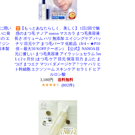
に潤い
【もっとあなたらしく、美しく】 1日2回で魅
いに発
惑のまつ毛 ナノア nanoa マスカラ まつ毛美容液
目の エ
長さ ボリューム ハリ 無添加 エイジングケア パッ
イジン
チリ 目元ケア まつ毛パーマ 化粧品（8/4～★P10
日本製
倍～最大50％OFFクーポン）【公式】NANOA 目
元に優しい まつ毛美容液 アイラッシュセラム 5m
L ( 2ヶ月分 )まつ毛 ケア 目元 保湿 目力 まぶた ま
つげ まつエク マツパ ダメージケア ? ツヤ ハリ ヒ
ト幹細胞 エクソソーム スキンケア セラミド ヒア
ルロン酸
3,180円
送料無料
(802件)