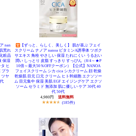
 nan
【ずっと、らしく、美しく】 肌が喜ぶ フェイ
 肌荒れ
スクリーム ナノア nanoa ビタミンA誘導体 ツボク
 化粧品
サエキス 角栓 やさしい 保湿 たれにくい うるおい
液 保湿
潤い しっとり 皮脂 すっきり すっぴん（8/4～★P
ンタ ヒ
10倍～最大50％OFFクーポン）【公式】NANOA
 プラ
フェイスクリーム シカ cica シカクリーム 顔 乾燥
 ツヤ
乾燥肌 目元 口元 クリーム ヒト幹細胞 エクソソー
0代
ム 目元集中 保湿 美肌 EGF エイジングケア エクソ
ソーム セラミド 無添加 肌に優しい ケア 30代 40
代 50代
4,980円
送料無料
(185件)