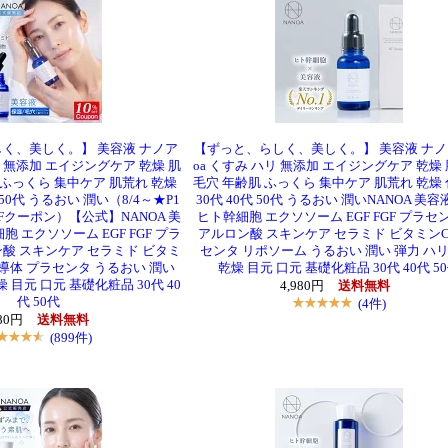
く、美しく。】 美容液 ナノア
【ずっと、らしく、美しく。】 美容液 ナノア
ハリ 無添加 エイジングケア 乾燥 肌
oa くすみ ハリ 無添加 エイジングケア 乾燥
 ふっくら 集中ケア 肌荒れ 乾燥
毛穴 年齢肌 ふっくら 集中ケア 肌荒れ 乾燥
 50代 うるおい 潤い（8/4～★P1
30代 40代 50代 うるおい 潤いNANOA 美容
FFクーポン）【公式】NANOA 美
ヒト幹細胞 エクソソーム EGF FGF プラセ
胞 エクソソーム EGF FGF プラ
アルロン酸 スキンケア セラミド ビタミンC
酸 スキンケア セラミド ビタミ
センタ リポソーム うるおい 潤い 弾力 ハリ
導体 プラセンタ うるおい 潤い
乾燥 目元 口元 基礎化粧品 30代 40代 5
 目元 口元 基礎化粧品 30代 40
4,980円
送料無料
代 50代
(4件)
980円
送料無料
(899件)