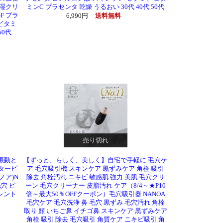
保湿クリ
ミンC プラセンタ 乾燥 うるおい 30代 40代 50代
F プラ
6,990円
送料無料
ビタミ
50代
売り切れ
振動と
【ずっと、らしく、美しく】自宅で手軽に 毛穴ケ
ターピ
ア 毛穴吸引機 スキンケア 黒ずみケア 角栓 吸引
ノア)N
除去 角栓汚れ ニキビ 敏感肌 強力 美肌 毛穴クリ
穴 ピ
ーン 毛穴クリーナー 皮脂汚れ ケア（8/4～★P10
レント
倍～最大50％OFFクーポン）毛穴吸引器 NANOA
毛穴ケア 毛穴洗浄 鼻 毛穴 黒ずみ 毛穴汚れ 角栓
取り 顔 いちご鼻 イチゴ鼻 スキンケア 黒ずみケア
角栓 吸引 除去 毛穴吸引 角質ケア ニキビ吸引 角