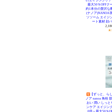
のエイジングケアシ
最大50％OFFク
約1本分の贅沢な配
(ナノア)NANO
ソソーム エイジン
ート素材 顔パ
2,1
【ずっと、らし
ノア nanoa 角栓
おい 潤い しっと
ンケア エイジング
0倍～最大50％O