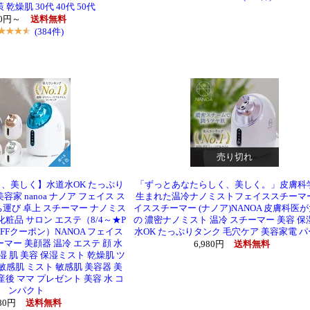
 乾燥肌 30代 40代 50代
00円～
送料無料
(384件)
売り切れ
、美しく】水道水OK たっぷり
「ずっとあなたらしく、美しく。」皮膚科
容家 nanoa ナノア フェイス ス
生まれた温冷ナノミストフェイススチーマ
ち運び 卓上 スチーマー ナノミス
イススチーマー (ナノア)NANOA 皮膚科医
化粧品 サロン エステ（8/4～★P
の 濃密ナノミスト 温冷 スチーマー 美容 保
OFFクーポン）NANOA フェイス
水OK たっぷりタンク 毛穴ケア 美容家電 
マー 美顔器 温冷 エステ 顔 水
6,980円
送料無料
湿 肌 美容 保湿ミスト 乾燥肌 ツ
敏感肌 ミスト 敏感肌 美容器 美
産後 ママ プレゼント 美容 水 コ
ンパクト
980円
送料無料