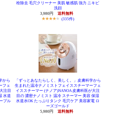
栓除去 毛穴クリーナー 美肌 敏感肌 強力 ニキビ
洗顔
3,980円
送料無料
(335件)
学から
「ずっとあなたらしく、美しく。」皮膚科学から
ーフェ
生まれた温冷ナノミストフェイススチーマーフェ
が大注目
イススチーマー (ナノア)NANOA 皮膚科医が大注
湿 水道
目の 濃密ナノミスト 温冷 スチーマー 美容 保湿
パープル
水道水OK たっぷりタンク 毛穴ケア 美容家電 ロ
ーズゴールド
5,980円
送料無料