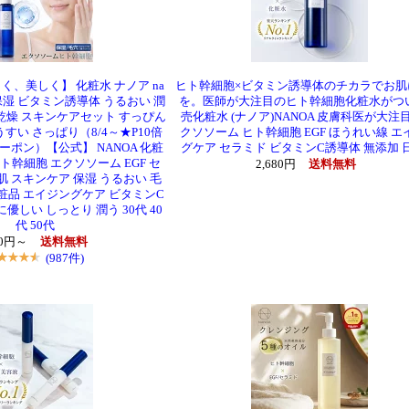
く、美しく】 化粧水 ナノア na
ヒト幹細胞×ビタミン誘導体のチカラでお肌
 保湿 ビタミン誘導体 うるおい 潤
を。医師が大注目のヒト幹細胞化粧水がつ
 乾燥 スキンケアセット すっぴん
売化粧水 (ナノア)NANOA 皮膚科医が大注
すい さっぱり（8/4～★P10倍
クソソーム ヒト幹細胞 EGF ほうれい線 エ
クーポン）【公式】 NANOA 化粧
グケア セラミド ビタミンC誘導体 無添加 
ヒト幹細胞 エクソソーム EGF セ
2,680円
送料無料
肌 スキンケア 保湿 うるおい 毛
化粧品 エイジングケア ビタミンC
優しい しっとり 潤う 30代 40
代 50代
80円～
送料無料
(987件)