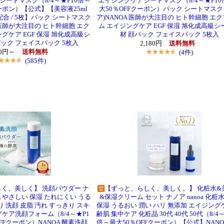
ートマスク（8/4～★P10倍～
エイジングケアシートマスク（8/4～★P10
ーポン）【公式】【美容液25ml
大50％OFFクーポン）パック シートマスク 
合 / 5枚】パック シートマスク
ア)NANOA 医師が大注目の ヒト幹細胞 エ
A 医師が大注目の ヒト幹細胞 エク
ム エイジングケア EGF 保湿 旭化成高級シ
グケア EGF 保湿 旭化成高級シ
材 顔パック フェイスパック 5枚入
ック フェイスパック 5枚入
2,180円
送料無料
80円～
送料無料
(4件)
(585件)
く、美しく】 洗顔パウダー ナ
【ずっと、らしく、美しく。】 化粧水&
 肌 やさしい 保湿 たれにくい うる
&保湿クリーム セット ナノア nanoa 化粧
り 洗顔 皮脂 汚れ すっきり スキ
保湿 うるおい 潤い ハリ 無添加 エイジング
ケア洗顔フォーム（8/4～★P1
齢肌 集中ケア 化粧品 30代 40代 50代（8/4～
FFクーポン）NANOA 酵素洗顔
倍～最大50％OFFクーポン）【公式】NANO