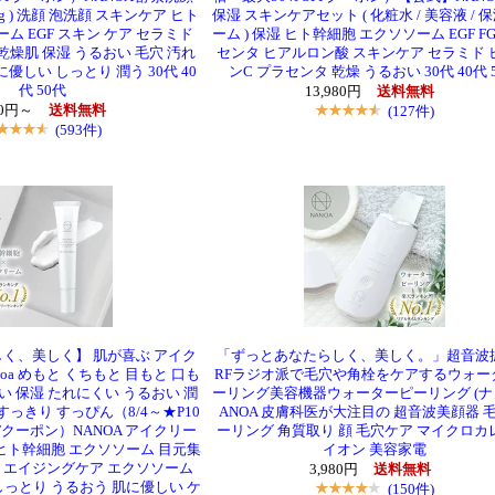
0g ) 洗顔 泡洗顔 スキンケア ヒト
保湿 スキンケアセット ( 化粧水 / 美容液 / 
ム EGF スキン ケア セラミド
ーム ) 保湿 ヒト幹細胞 エクソソーム EGF FG
乾燥肌 保湿 うるおい 毛穴 汚れ
センタ ヒアルロン酸 スキンケア セラミド 
優しい しっとり 潤う 30代 40
ンC プラセンタ 乾燥 うるおい 30代 40代 
代 50代
13,980円
送料無料
80円～
送料無料
(127件)
(593件)
く、美しく】 肌が喜ぶ アイク
「ずっとあなたらしく、美しく。」超音波
noa めもと くちもと 目もと 口も
RFラジオ派で毛穴や角栓をケアするウォー
しい 保湿 たれにくい うるおい 潤
ーリング美容機器ウォーターピーリング (ナ
すっきり すっぴん（8/4～★P10
ANOA 皮膚科医が大注目の 超音波美顔器 毛
Fクーポン）NANOA アイクリー
ーリング 角質取り 顔 毛穴ケア マイクロカ
 ヒト幹細胞 エクソソーム 目元集
イオン 美容家電
GF エイジングケア エクソソーム
3,980円
送料無料
しっとり うるおう 肌に優しい ケ
(150件)