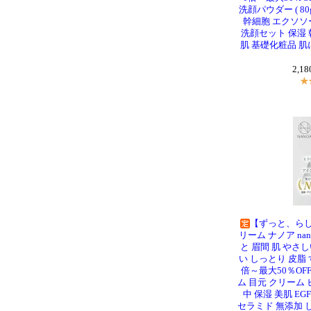
洗顔パウダー ( 8
幹細胞 エクソソー
洗顔セット 保湿 
肌 基礎化粧品 肌に
2,1
【ずっと、らし
リーム ナノア na
と 眉間 肌 やさ
い しっとり 皮脂 
倍～最大50％OF
ム 目元 クリーム
中 保湿 美肌 E
セラミド 無添加 