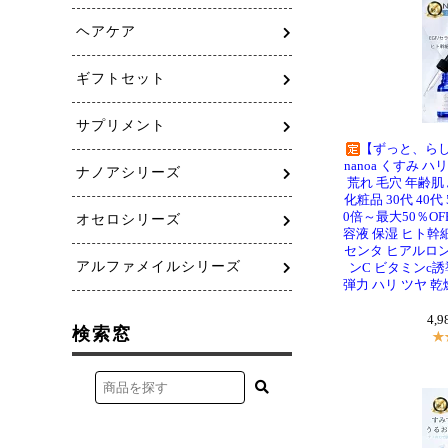
【ずっと、らし
nanoa くすみ 
荒れ 毛穴 年齢肌
化粧品 30代 40代
0倍～最大50％O
容液 保湿 ヒト幹細
センタ ヒアルロン
ンC ビタミンc誘
弾力 ハリ ツヤ 乾燥
4,