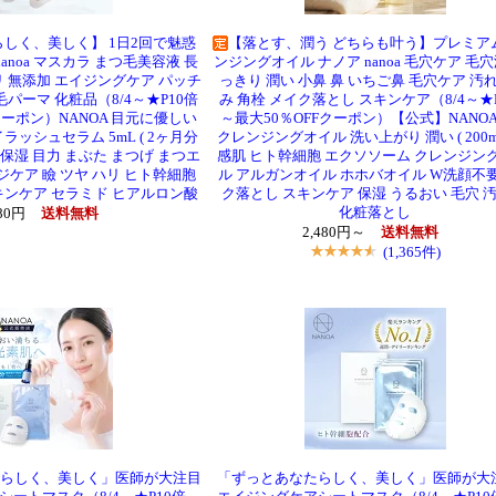
しく、美しく】 1日2回で魅惑
【落とす、潤う どちらも叶う】プレミア
anoa マスカラ まつ毛美容液 長
ンジングオイル ナノア nanoa 毛穴ケア 毛
リ 無添加 エイジングケア パッチ
っきり 潤い 小鼻 鼻 いちご鼻 毛穴ケア 汚れ
毛パーマ 化粧品（8/4～★P10倍
み 角栓 メイク落とし スキンケア（8/4～★
クーポン）NANOA 目元に優しい
～最大50％OFFクーポン）【公式】NANOA
ラッシュセラム 5mL ( 2ヶ月分
クレンジングオイル 洗い上がり 潤い ( 200mL
 保湿 目力 まぶた まつげ まつエ
感肌 ヒト幹細胞 エクソソーム クレンジング
ジケア 瞼 ツヤ ハリ ヒト幹細胞
ル アルガンオイル ホホバオイル W洗顔不要
キンケア セラミド ヒアルロン酸
ク落とし スキンケア 保湿 うるおい 毛穴 汚
化粧落とし
180円
送料無料
2,480円～
送料無料
(1,365件)
らしく、美しく」医師が大注目
「ずっとあなたらしく、美しく」医師が大