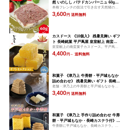
然 いのしし パテドカンパーニュ 60g×2
本格フレンチの技法で引き出す天然猪の濃
個》 猪肉 テリーヌ ジビエ 高たんぱく
厚な旨味。食べきりサイズの60gが2個入
3,600
ヘルシー ワインに合う おつまみ 酒の肴
送料無料
円
り。ワインと愉しむ贅沢なひとときを。
お取り寄せ グルメ 贈り物 贈答品 夏ギ
フト 【冷凍】 平戸うまかもん堂【指定
日可・熨斗対応】
カスドース 《10個入》 残暑見舞い ギフ
ト 長崎銘菓 平戸蔦屋 皇室献上 南蛮菓
皇室献上の南蛮菓子カスドース。平戸蔦屋
子 老舗 和菓子 スイーツ お取り寄せ お
の老舗の技が生む上品な甘さを、ちょうど
4,400
茶請け 手土産 夏ギフト 贈答品 のし対
送料無料
円
～
いい10個入で。特別な日の贈り物に。
応
和菓子 《津乃上 牛蒡餅・平戸城もなか
詰め合わせ》 残暑見舞い ギフト 長崎
老舗・津乃上の牛蒡餅と平戸城もなかを詰
平戸 老舗銘菓 手作り お茶請け ご当地
め合わせ。素朴で懐かしい手作り和菓子
3,400
おやつ お取り寄せグルメ お返し 帰省土
送料無料
円
は、お茶うけにも帰省土産にもぴったり。
産 夏ギフト のし対応
和菓子 《津乃上 手作り詰め合わせ 牛蒡
餅・平戸城もなか・長崎カステラ付》
牛蒡餅に平戸城もなか、長崎カステラ。老
お中元 御中元 暑中見舞い 残暑見舞い