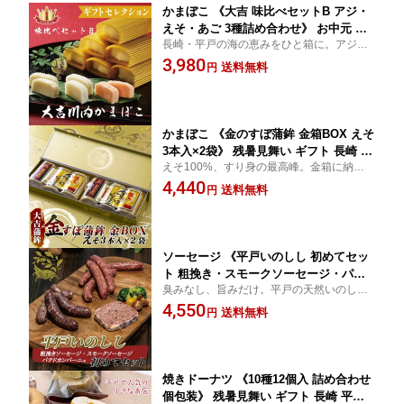
かまぼこ 《大吉 味比べセットB アジ・
えそ・あご 3種詰め合わせ》 お中元 御
長崎・平戸の海の恵みをひと箱に。アジ・
中元 暑中見舞い 残暑見舞い ギフト 送
えそ・あご、三者三様の旨みを食べ比べ。
3,980
料無料 長崎 平戸名物 川内かまぼこ 練
送料無料
円
老舗が守る本格かまぼこを、大切な方への
り物 お取り寄せグルメ 夏ギフト おつま
夏のご挨拶に。
み 酒の肴 贈答品 のし対応
かまぼこ 《金のすぼ蒲鉾 金箱BOX えそ
3本入×2袋》 残暑見舞い ギフト 長崎 平
えそ100%、すり身の最高峰。金箱に納めた
戸名物 大吉蒲鉾 最上級 高級 練り物 お
最上級のすぼ蒲鉾は、味も見た目も別格。
4,440
取り寄せグルメ 夏ギフト おつまみ 酒の
送料無料
円
特別な方へ贈る、平戸の誇り。
肴 贈答品 のし対応
ソーセージ 《平戸いのしし 初めてセッ
ト 粗挽き・スモークソーセージ・パ
臭みなし、旨みだけ。平戸の天然いのしし
テ》 お中元 御中元 暑中見舞い 残暑見
を粗挽き・スモーク・パテで食べ比べ。ジ
4,550
舞い ギフト 長崎県産 ジビエ 猪肉 食べ
送料無料
円
ビエ初心者にこそ試してほしいスタミナ満
比べ おつまみ お取り寄せグルメ 夏ギフ
点セット。
ト 父の日 贈答 のし対応
焼きドーナツ 《10種12個入 詰め合わせ
個包装》 残暑見舞い ギフト 長崎 平戸