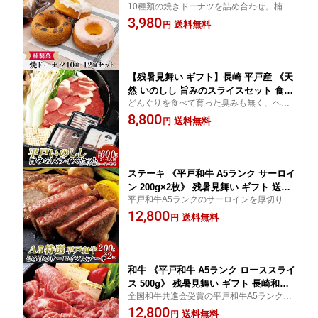
10種類の焼きドーナツを詰め合わせ。楠製
楠製菓 国産 ヘルシースイーツ 洋菓子
菓が国産素材で焼き上げた、しっとりヘル
3,980
お茶請け 手土産 お取り寄せグルメ 夏ギ
送料無料
円
シーな洋菓子。個包装で手土産にも。
フト 内祝 のし対応
【残暑見舞い ギフト】長崎 平戸産 《天
然 いのしし 旨みのスライスセット 食べ
どんぐりを食べて育った臭みも無く、ヘル
比べ》 ジビエ 猪肉 高たんぱく ヘルシ
シーでとても柔らかいのが特徴です。今ま
8,800
ー 臭みなし 焼肉 ぼたん鍋 スタミナ お
送料無料
円
でいのしし肉に苦手意識がある方にも味わ
取り寄せ グルメ 産地直送 贈り物 贈答
っていただきたい一品です。脂があっさり
品 夏ギフト 【冷凍】 平戸うまかもん堂
美味しい 低カロリー
【指定日可・熨斗対応】
ステーキ 《平戸和牛 A5ランク サーロイ
ン 200g×2枚》 残暑見舞い ギフト 送料
平戸和牛A5ランクのサーロインを厚切りス
無料 長崎 霜降り 黒毛和牛 国産牛 和牛
テーキで。とろける霜降りの旨みを存分
12,800
贅沢 冷凍 お取り寄せグルメ 夏ギフト
送料無料
円
に。特別な日を彩る、贅沢な一皿。
内祝 のし対応
和牛 《平戸和牛 A5ランク ローススライ
ス 500g》 残暑見舞い ギフト 長崎和牛
全国和牛共進会受賞の平戸和牛A5ランク。
全国和牛共進会受賞 すき焼き しゃぶし
とろける霜降りローススライス500gを、す
12,800
ゃぶ 国産牛 冷凍 お取り寄せグルメ 夏
送料無料
円