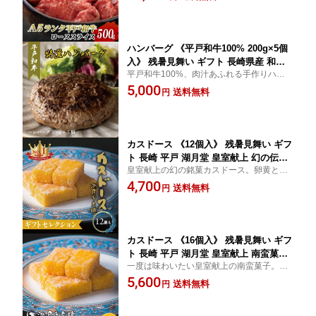
き焼き・しゃぶしゃぶで存分に。
ギフト 贈答品 のし対応
ハンバーグ 《平戸和牛100% 200g×5個
入》 残暑見舞い ギフト 長崎県産 和牛
平戸和牛100%、肉汁あふれる手作りハンバ
手作り 肉汁 極上 高級 冷凍 産地直送 お
ーグ。焼くだけで、とろける旨みが口いっ
5,000
取り寄せグルメ 夏ギフト 内祝い 贈答品
送料無料
円
ぱいに。ご家庭でごちそうを味わう贅沢。
のし対応
カスドース 《12個入》 残暑見舞い ギフ
ト 長崎 平戸 湖月堂 皇室献上 幻の伝統
皇室献上の幻の銘菓カスドース。卵黄と糖
銘菓 和菓子 卵黄 焼き菓子 スイーツ お
蜜が生む、まろやかで上品な甘み。老舗・
4,700
取り寄せ お返し プレゼント 夏ギフト
送料無料
円
湖月堂の伝統を食べきりやすい12個入で。
帰省土産 内祝 のし対応
カスドース 《16個入》 残暑見舞い ギフ
ト 長崎 平戸 湖月堂 皇室献上 南蛮菓子
一度は味わいたい皇室献上の南蛮菓子。と
老舗 和菓子 和スイーツ お取り寄せ お
ろける甘さのカスドースをたっぷり16個入
5,600
茶請け 手土産 夏ギフト 内祝い 贈答品
送料無料
円
で。特別な贈り物にふさわしい老舗の逸
のし対応
品。