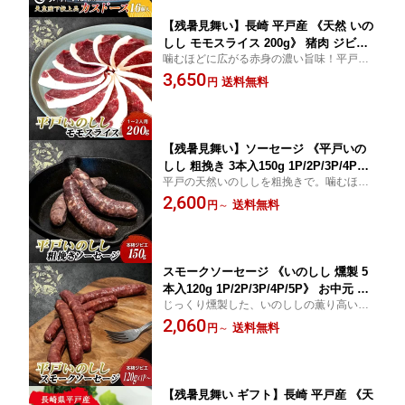
【残暑見舞い】長崎 平戸産 《天然 いの
しし モモスライス 200g》 猪肉 ジビエ
噛むほどに広がる赤身の濃い旨味！平戸天
高たんぱく ヘルシー 臭みなし 焼肉 ぼ
然いのしし「モモ」使い切り200g。高タン
3,650
たん鍋 スタミナ お取り寄せ グルメ 産
送料無料
円
パク・低脂肪で鉄分豊富。ぼたん鍋や、カ
地直送 贈り物 贈答品 夏ギフト 平戸う
レー、焼肉など、ヘルシーで栄養満点なジ
まかもん堂【指定日可・熨斗対応】
ビエを毎日の食卓に。
【残暑見舞い】ソーセージ 《平戸いの
しし 粗挽き 3本入150g 1P/2P/3P/4P》
平戸の天然いのししを粗挽きで。噛むほど
お中元 御中元 暑中見舞い 残暑見舞い
広がる旨みと、低脂肪・高たんぱくの安
2,600
ギフト 長崎県産 天然 ウインナー ジビ
送料無料
円
～
心。おつまみにも毎日の一品にも嬉しい。
エ 猪肉 高たんぱく 低脂肪 おつまみ 酒
の肴 冷凍 お取り寄せグルメ 夏ギフト
のし対応
スモークソーセージ 《いのしし 燻製 5
本入120g 1P/2P/3P/4P/5P》 お中元 御
じっくり燻製した、いのししの薫り高い一
中元 暑中見舞い 残暑見舞い ギフト 長
本。パリッと弾ける食感がビールにもBBQ
2,060
崎 平戸産 天然 ウインナー ジビエ 猪肉
送料無料
円
～
にも最高。平戸産ジビエの実力を。
高たんぱく おつまみ 酒の肴 BBQ キャ
ンプ お取り寄せグルメ 夏ギフト のし対
応
【残暑見舞い ギフト】長崎 平戸産 《天