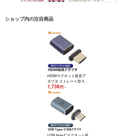
ショップ内の注目商品
HDMIマグネット延長ア
ダプタ ストレート型 4K/
1,738
120p 8K/60p DynamicH
円
～
DR eARC HDCP1.4/2.3
対応 HDMI2.1 ウルトラ
ハイスピード 中継 テレ
ビ モニター ディスプレ
イ ゲーム機 PS5 Switch2
USB type-Cマグネット延