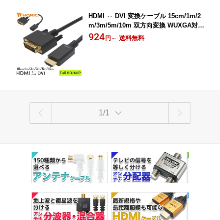
HDMI ⇔ DVI 変換ケーブル 15cm/1m/2
m/3m/5m/10m 双方向変換 WUXGA対応
3重シールドケーブル 金メッキ端子 パソ
924
送料無料
円
～
コン PC テレビ TV ゲーム テレワーク
リモートワーク 接続 モニター コード
ノートPC ホーリック HORIC
1/1