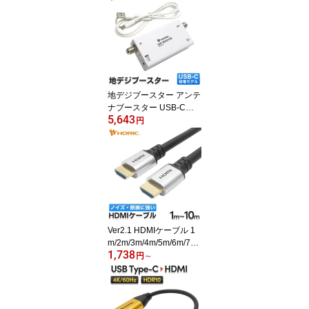
レビ用 地デジ/BS/CS/4K
8K対応 S-4C-FB規格 ホ
ワイト/ブラック 両端金
メッキ端子 ホーリック H
ORIC
地デジブースター アンテ
ナブースター USB-C給
5,643
電モデル 中継タイプ UH
円
F VHF テレビ TV レコー
ダー ラインブースター
増幅器 地上波 電波 アン
テナレベル アンテナ 弱
電界地区 ノイズ ブロッ
クノイズ 簡易 小さい 小
型 給電 配線 接続 メスメ
ス ホーリック HORIC AB
Ver2.1 HDMIケーブル 1
S ABT-023W
m/2m/3m/4m/5m/6m/7m/
1,738
8m/9m/10m 4K120hz 8K
円
～
60hz DHDR eARC 映像
ケーブル ウルトラ ハイ
スピード ホームシアター
テレビ TV レコーダー パ