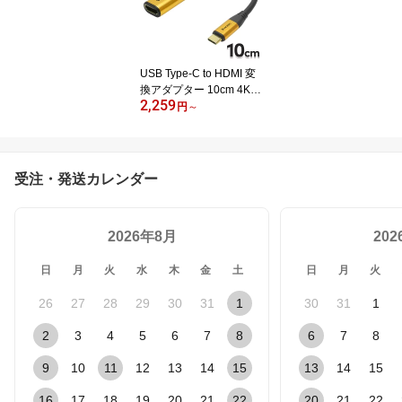
ソコン モニター プロジ
ェクター ゲーム PC Xbo
x PS4 PS5 switch HDMI
2.1 オスオス HDMI HDMI
USB Type-C to HDMI 変
端子 接続 繋げる
換アダプター 10cm 4K 6
2,259
0hz 延長 USB-C USBC
円
～
タイプC hdmi 動画 映像
大画面 CからHDMI アダ
プタ スマホからテレビ y
outube prime netflix hulu
受注・発送カレンダー
映す オスメス iPhone15/
16/17 Mac スマホ アンド
ロイド テレビ tv ノート
2026年8月
パソコン ミラーリング
20
短い
日
月
火
水
木
金
土
日
月
火
26
27
28
29
30
31
1
30
31
1
2
3
4
5
6
7
8
6
7
8
9
10
11
12
13
14
15
13
14
15
16
17
18
19
20
21
22
20
21
22