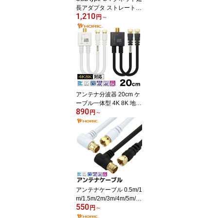
長アダプタ ストレート型
1,210
4K/120p 8K/60p 40Gbps
円
～
高速データ転送 PD100W
急速充電 対応 映像 充電
USB-C タイプC iPhone1
5/16/17シリーズ アンド
ロイド スマートフォン
ノートパソコン Switch2
アンテナ分波器 20cm ケ
ーブル一体型 4K 8K 地デ
890
ジ BS CS 対応 ホワイト/
円
～
ブラック ネジ式/L字差込
式 S-4C-FB 同軸 アンテ
ナケーブル アンテナコー
ド テレビケーブル 同軸
ケーブル 二股 CATV UH
F TV テレビ レコーダー
4K対応 4K8K対応 ケーブ
ル付き 白 黒 ホーリック
アンテナケーブル 0.5m/1
HORIC
m/1.5m/2m/3m/4m/5m/6
550
m/7m/8m/9m/10m/15m/2
円
～
0m L字差込式 - ネジ式 テ