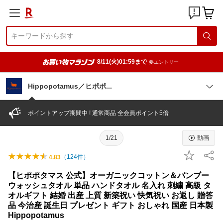
8/11(火)01:59まで
要エントリー
Hippopotamus／ヒポ
ポ
ポイントアップ期間中 ! 通常商品 全会員ポイント5倍
1/21
動画
（
124
件）
4.83
【ヒポポタマス 公式】オーガニックコットン＆バンブー
ウォッシュタオル 単品 ハンドタオル 名入れ 刺繍 高級 タ
オルギフト 結婚 出産 上質 新築祝い 快気祝い お返し 贈答
品 今治産 誕生日 プレゼント ギフト おしゃれ 国産 日本製
Hippopotamus