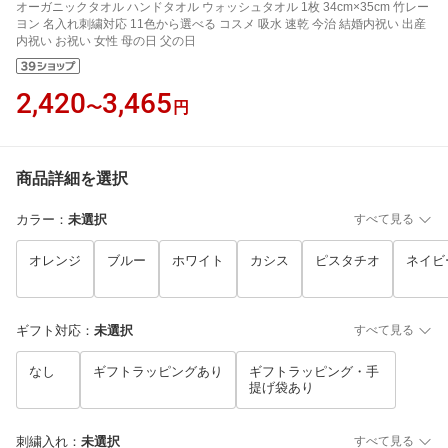
オーガニックタオル ハンドタオル ウォッシュタオル 1枚 34cm×35cm 竹レー
ヨン 名入れ刺繍対応 11色から選べる コスメ 吸水 速乾 今治 結婚内祝い 出産
内祝い お祝い 女性 母の日 父の日
2,420
3,465
〜
円
商品詳細を選択
カラー
：
未選択
すべて見る
オレンジ
ブルー
ホワイト
カシス
ピスタチオ
ネイビ
ギフト対応
：
未選択
すべて見る
なし
ギフトラッピングあり
ギフトラッピング・手
提げ袋あり
刺繍入れ
：
未選択
すべて見る