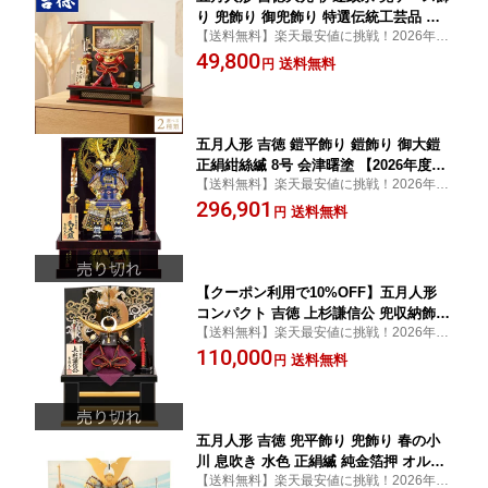
り 兜飾り 御兜飾り 特選伝統工芸品 軽
【送料無料】楽天最安値に挑戦！2026年度
量 アクリルケース 【2026年度新作】
新作 五月人形
49,800
【選べる2種類】 yscp-537230-233
送料無料
円
五月人形 吉徳 鎧平飾り 鎧飾り 御大鎧
正絹紺絲縅 8号 会津曙塗 【2026年度新
【送料無料】楽天最安値に挑戦！2026年度
作】 h055-ys-518030
新作 五月人形
296,901
送料無料
円
【クーポン利用で10%OFF】五月人形
コンパクト 吉徳 上杉謙信公 兜収納飾り
【送料無料】楽天最安値に挑戦！2026年度
兜飾り 赤絲縅 12号 【2026年度新作】 h
新作 五月人形
110,000
085-ys-536523
送料無料
円
五月人形 吉徳 兜平飾り 兜飾り 春の小
川 息吹き 水色 正絹縅 純金箔押 オルゴ
【送料無料】楽天最安値に挑戦！2026年度
ール付立札 【2026年度新作】 h045-ysc