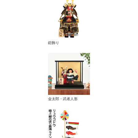
鎧飾り
金太郎・武者人形