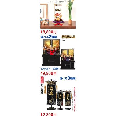
18,800
円
49,800
円
12,800
円