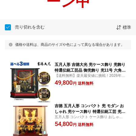
ーン中
売り切れを含む
標準
価格や送料は、商品のサイズや色によって異なる場合があります。
五月人形 吉徳大光 兜ケース飾り 兜飾り
特選伝統工芸品 御兜飾り 兜11号 六角ア
【送料無料】楽天最安値に挑戦！2026年度
クリルケース 【2026年度新作】【選べ
新作 五月人形
49,800
る3種類】 h295-yscp-537241-40-50
送料無料
円
吉徳 五月人形 コンパクト 兜 モダン お
しゃれ 兜ケース飾り 特選伝統工芸 兜飾
五月人形 コンパクト ケース飾り おしゃれ 2
り 10号 花梨塗 h275-yscp-537207 端午
026年度新作 送料無料
54,800
の節句 【2026年度新作】 こどもの日
送料無料
円