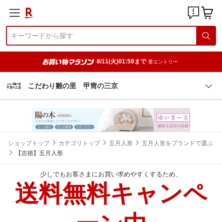
8/11(火)01:59まで
要エントリー
こだわり雛の里 甲冑の三京
ショップトップ
カテゴリトップ
五月人形
五月人形をブランドで選ぶ
【吉徳】五月人形
少しでもお客さまにお買い求めやすくするため、
送料無料キャンペ