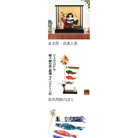
金太郎・武者人形
室内用鯉のぼり