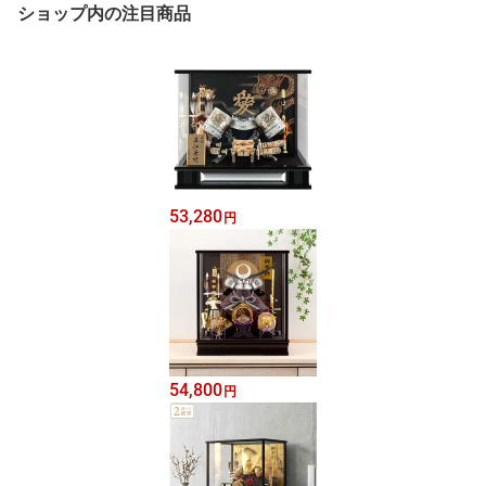
ショップ内の注目商品
53,280
円
54,800
円