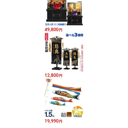
49,800
円
12,800
円
19,990
円