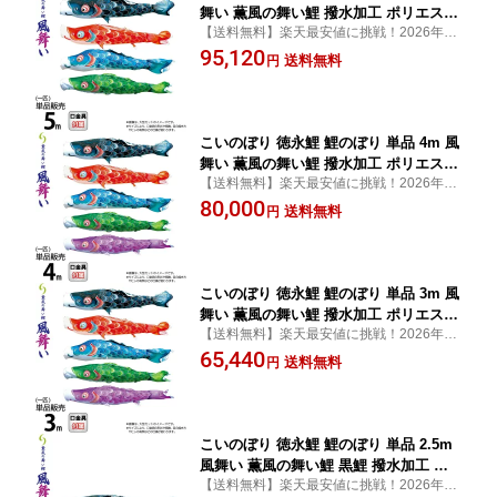
舞い 薫風の舞い鯉 撥水加工 ポリエステ
【送料無料】楽天最安値に挑戦！2026年度
ルジャガード織生地 【2026年度新作】
新作 鯉のぼり
95,120
000-853
送料無料
円
こいのぼり 徳永鯉 鯉のぼり 単品 4m 風
舞い 薫風の舞い鯉 撥水加工 ポリエステ
【送料無料】楽天最安値に挑戦！2026年度
ルジャガード織生地 【2026年度新作】
新作 鯉のぼり
80,000
000-854
送料無料
円
こいのぼり 徳永鯉 鯉のぼり 単品 3m 風
舞い 薫風の舞い鯉 撥水加工 ポリエステ
【送料無料】楽天最安値に挑戦！2026年度
ルジャガード織生地 【2026年度新作】
新作 鯉のぼり
65,440
000-859
送料無料
円
こいのぼり 徳永鯉 鯉のぼり 単品 2.5m
風舞い 薫風の舞い鯉 黒鯉 撥水加工 ポ
【送料無料】楽天最安値に挑戦！2026年度
リエステルジャガード織生地 【2026年