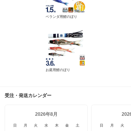
ベランダ用鯉のぼり
お庭用鯉のぼり
受注・発送カレンダー
2026年8月
20
日
月
火
水
木
金
土
日
月
火