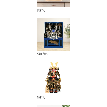
兜飾り
収納飾り
鎧飾り