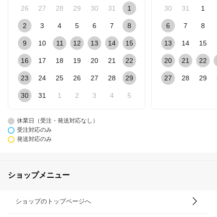
26
27
28
29
30
31
1
30
31
1
2
3
4
5
6
7
8
6
7
8
9
10
11
12
13
14
15
13
14
15
16
17
18
19
20
21
22
20
21
22
23
24
25
26
27
28
29
27
28
29
30
31
1
2
3
4
5
休業日（受注・発送対応なし）
受注対応のみ
発送対応のみ
ショップメニュー
ショップのトップページへ