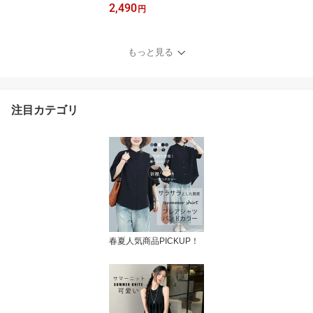
2,490
ィガン レディース 夏 羽
円
織もの 羽織 羽織り 透け
る 透け彫り 綿 コットン
ドロップショルダー ドル
もっと見る
マン 体型カバー ボレロ
サマーカーディガン トッ
プス ボリューム袖 レー
ス ゆったり カジュアル
注目カテゴリ
おしゃれ 冷房対策
春夏人気商品PICKUP！