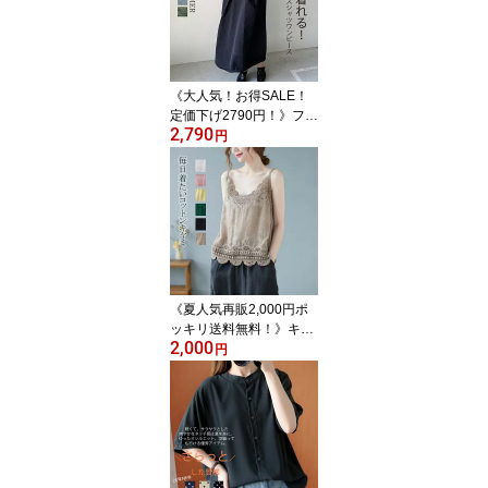
ズ ゆったり ビングシル
エット トップス ロング
シャツ 半袖チュニック
大人可愛い 高身長 春夏
《大人気！お得SALE！
定価下げ2790円！》フリ
2,790
ル シャツワンピース 半
円
袖 ワンピース 春 夏 レデ
ィース きれいめ ロング
ワンピース 黒 7分袖 ゆっ
たり マキシワンピース
大きいサイズ ロング フ
レアワンピース マキシ丈
ロングワンピ マキシワン
ピ Aライン フレア 体型
《夏人気再販2,000円ポ
カバー
ッキリ送料無料！》キャ
2,000
ミソール 春夏 夏 裾 レー
円
ス レディース 重ね着 レ
イヤード カップなし イ
ンナー 肩紐 トップス レ
ースキャミソール ビスチ
ェ 綿100％ 刺繍 レース
タンクトップ キャミ コ
ットン コンパクト ショ