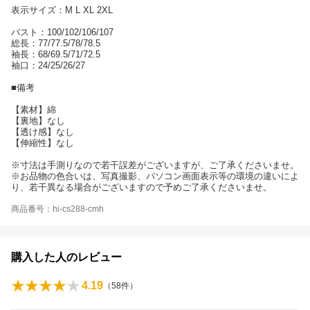
表示サイズ：M L XL 2XL
バスト：100/102/106/107
総長：77/77.5/78/78.5
袖長：68/69.5/71/72.5
袖口：24/25/26/27
■備考
【素材】綿
【裏地】なし
【透け感】なし
【伸縮性】なし
※寸法は手測りなので若干誤差がございますが、ご了承くださいませ。
※お品物の色合いは、写真撮影、パソコン画面表示等の環境の違いによ
り、若干異なる場合がございますので予めご了承くださいませ。
商品番号：hi-cs288-cmh
購入した人のレビュー
4.19
（
58
件）