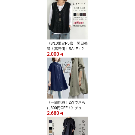
ャツ 半袖 半そで ブラウ
ス 春 トップス シャツブ
ラウス フレア カジュア
ル 黒 白 ゆったり 体型カ
バー バンドカラー 折襟
ドット 羽織り 黒シャツ
フレアシャツ おしゃれ
大人 シフォン オフィス
《8/10限定P5倍！翌日発
涼しい
送！高評価！SALE：2点
2,000
20%OFF！》ベスト レデ
円
ィース 春夏 春 サマー ジ
レ 透かし編み プルオー
バー 大きいサイズ ゆっ
たり Vネック ニット ベ
スト ニットベスト トッ
プス サマーニット ミド
ル丈 夏ベスト ノースリ
ーブ 重ね着 カジュアル
《一部即納！2点でさら
大人可愛い
に800円OFF！》チュニ
2,680
ック シャツ 半袖 春 夏 レ
円
ディース 半袖シャツ 羽
織り 立ち襟 ギャザー フ
レア ロング 前開き ドロ
ップショルダ 大きいサイ