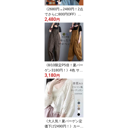
ート Vネック 薄手 見せ
《2680円→2480円！2点
る
でさらに800円OFF》半
2,480
袖 シャツ レディース 夏
円
半袖シャツ 半そで ブラ
ウス 春 トップス シャツ
ブラウス カジュアル 白
黒 ドット 水玉柄 ゆった
り 体型カバー バンドカ
ラー シフォン ボタン き
れいめ 大人 バンドカラ
ーシャツ オフィス 事務
《8/10限定P5倍！夏バー
服 涼しい
ゲン3180円！》4色 サロ
3,180
ペット 大きいサイズ オ
円
ーバーオール オールイン
ワン チノパン ビッグシ
ルエット パンツ ボトム
ス 絞り裾 無地 作業着 仕
事着 作業服 マタニティ
レディース ユニセックス
メンズ サロペットパンツ
9分丈 ワークマン 春 夏
《大人気！夏バーゲン定
秋
価下げ2490円！》カーデ