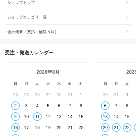
ショップトップ
ショップカテゴリ一覧
会社概要（支払・配送方法）
受注・発送カレンダー
2026年8月
20
日
月
火
水
木
金
土
日
月
火
26
27
28
29
30
31
1
30
31
1
2
3
4
5
6
7
8
6
7
8
9
10
11
12
13
14
15
13
14
15
16
17
18
19
20
21
22
20
21
22