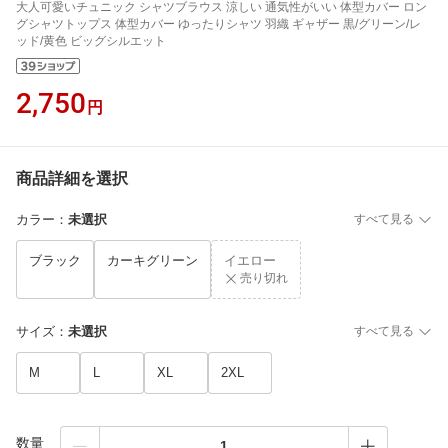
大人可愛いチュニック シャツブラウス 涼しい 通気性がいい 体型カバー ロン
グシャツトップス 体型カバー ゆったりシャツ 羽織 ギャザー 黒/グリーン/レ
ッド/黄色 ビッグシルエット
2,750
円
商品詳細を選択
カラー
：
未選択
すべて見る
ブラック
カーキグリーン
イエロー
売り切れ
サイズ
：
未選択
すべて見る
M
L
XL
2XL
数量