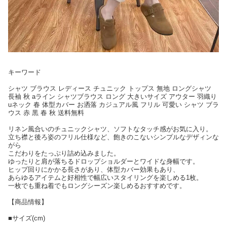
キーワード
シャツ ブラウス レディース チュニック トップス 無地 ロングシャツ
長袖 秋 aライン シャツブラウス ロング 大きいサイズ アウター 羽織り
uネック 春 体型カバー お洒落 カジュアル風 フリル 可愛い シャツ ブラ
ウス 赤 黒 春 秋 送料無料
リネン風合いのチュニックシャツ、ソフトなタッチ感がお気に入り。
立ち襟と後ろ姿のフリル仕様など、飽きのこないシンプルなデザィンな
がら
こだわりをたっぷり詰め込みました。
ゆったりと肩が落ちるドロップショルダーとワイドな身幅です。
ヒップ回りにかかる長さがあり、体型カバー効果もあり、
あらゆるアイテムと好相性で幅広いスタイリングを楽しめる1枚。
一枚でも重ね着でもロングシーズン楽しめるおすすめです。
【商品情報】
■サイズ(cm)