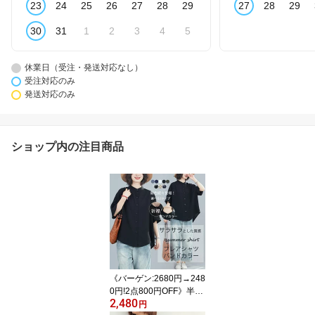
23
24
25
26
27
28
29
27
28
29
30
31
1
2
3
4
5
休業日（受注・発送対応なし）
受注対応のみ
発送対応のみ
ショップ内の注目商品
《バーゲン:2680円→248
0円!2点800円OFF》半袖
2,480
シャツ レディース 夏 シ
円