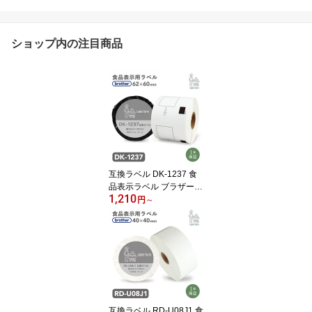
ショップ内の注目商品
互換ラベル DK-1237 食
品表示ラベル ブラザー対
1,210
応 DKテープ 互換ラベル
円
～
用紙 カットラベル プレ
カット紙ラベル プレカッ
トラベル 文具用品 オフ
ィス用品 感熱紙 防水 ラ
ベルシール ラベルライタ
ー用テープ リフィル
互換ラベル RD-U08J1 食