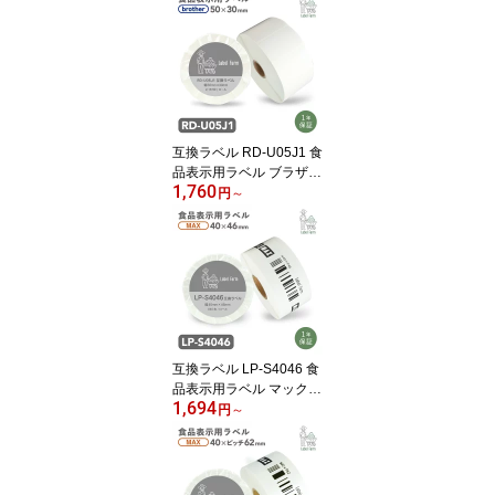
レカット紙ラベル プレカ
ットラベル 文具用品 オ
フィス用品 感熱紙 防水
ラベルシール ラベルライ
ター用テープ リフィル
互換ラベル RD-U05J1 食
品表示用ラベル ブラザー
1,760
対応 RDテープ 互換ラベ
円
～
ル用紙 カットラベル プ
レカット紙ラベル プレカ
ットラベル 文具用品 オ
フィス用品 感熱紙 防水
ラベルシール ラベルライ
ター用テープ リフィル
互換ラベル LP-S4046 食
品表示用ラベル マックス
1,694
対応 互換ラベル用紙 カ
円
～
ットラベル プレカット紙
ラベル プレカットラベル
文具用品 オフィス用品
感熱紙 防水 ラベルシー