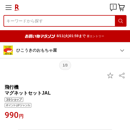
8/11(火)01:59まで
要エントリー
ひこうきのおもちゃ屋
1/3
飛行機
マグネットセットJAL
990
円