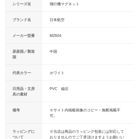
シリーズ名
飛行機マグネット
ブランド名
日本航空
メーカー型番
MZ604
原産国／製造
中国
国
代表カラー
ホワイト
日用品・文房
PVC 磁石
具の素材
備考
※サイト内掲載画像のコピー・無断掲載不
可。
ラッピングに
※当店は商品のラッピング包装には対応して
ついて
おりませんのでご了承頂けますようお願いい