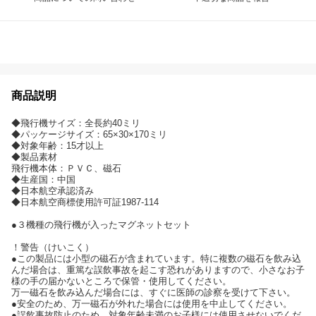
商品説明
◆飛行機サイズ：全長約40ミリ
◆パッケージサイズ：65×30×170ミリ
◆対象年齢：15才以上
◆製品素材
飛行機本体：ＰＶＣ、磁石
◆生産国：中国
◆日本航空承認済み
◆日本航空商標使用許可証1987-114
●３機種の飛行機が入ったマグネットセット
！警告（けいこく）
●この製品には小型の磁石が含まれています。特に複数の磁石を飲み込
んだ場合は、重篤な誤飲事故を起こす恐れがありますので、小さなお子
様の手の届かないところで保管・使用してください。
万一磁石を飲み込んだ場合には、すぐに医師の診察を受けて下さい。
●安全のため、万一磁石が外れた場合には使用を中止してください。
●誤飲事故防止のため、対象年齢未満のお子様には使用させないでくだ