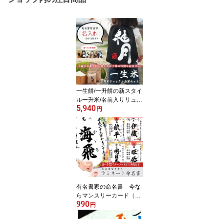
一生餅/一升餅の新スタイ
ル一升米/名前入りリュッ
5,940
ク【一歳の誕生日に一升
円
餅（一生餅）/小分けも簡
単】【出産祝い】【1
歳】【ベビーリュック】
【背負い餅】【一生米】
選び取りカードプレゼン
ト中
有名書家の命名書 今な
らマンスリーカード（月
990
齢カード）進呈中！ お
円
しゃれな命名用紙12種類