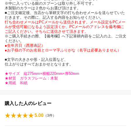
※中に入っている銀のスプーンは取り外し不可です。
木製額のカラーは２色からお選び頂けます。
■ご注文確定後、当店から筆耕文字の打ち合わせメールを送らせていた
だきます。その際に、記入する内容をお知らせください。
打ち合わせメールはPCメールから送信されます。メール設定をPCメー
ルが受信可能になるよう設定頂くか、PCメールのアドレスを備考欄に
ご記入ください。そちらに送信させて頂きます。
※ご購入手続きの際、【備考欄】へ下記筆耕内容をご記入の上、ご注文
ください。
●生年月日（西暦表記）
●お子様の下のお名前とローマ字ふりがな（名字は必要ありません）
■文字の大きさや形・記入位置など、
仕上がりはすべておまかせとなります。
★サイズ 縦275mm×横幅220mm×厚50mm
★材質 ガラスフレーム：木製
★用紙 和紙
購入した人のレビュー
5.00
（
3
件）