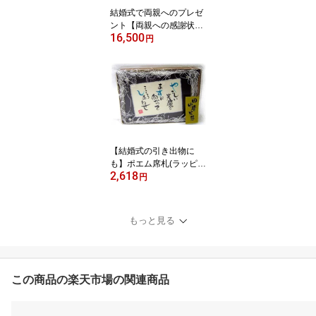
結婚式で両親へのプレゼ
ント【両親への感謝状】
16,500
【フォトフレーム】2枚
円
セット【北海道・沖縄送
料別途】
【結婚式の引き出物に
も】ポエム席札(ラッピン
2,618
グ有タイプ)【メール便・
円
レターパック不可】
もっと見る
この商品の楽天市場の関連商品