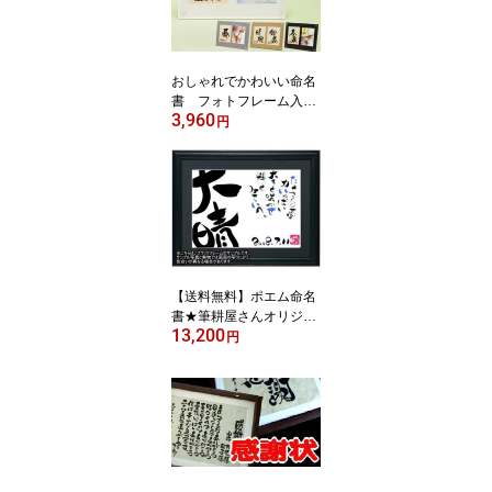
おしゃれでかわいい命名
書 フォトフレーム入り
3,960
命名書 命名用紙 毛
円
筆手書き メール便発送
無料 代筆
【送料無料】ポエム命名
書★筆耕屋さんオリジナ
13,200
ル命名書 命名額 命名用
円
紙【毛筆】【代筆】【北
海道・沖縄送料別途】