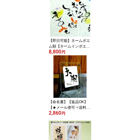
A4 メール便無料
【即日可能】ネームポエ
ム額【ネームインポエ
8,800
ム】結婚式での両親のプ
円
レゼントや還暦祝い
【命名書】【返品OK】
【★メール便可⇒送料無
2,860
料★】アクリル命名書
円
命名額 命名用紙【毛
筆】【代筆】