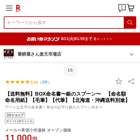
8/11(火)01:59まで
要エントリー
筆耕屋さん楽天市場店
1/5
（
3
件）
5.00
【送料無料】BOX命名書〜銀のスプーン〜 【命名額
命名用紙】【毛筆】【代筆】【北海道・沖縄送料別途】
アートな文字の命名書＊幸せのお守り銀のスプーン付き☆
メーカー希望小売価格 オープン価格
11,000
円