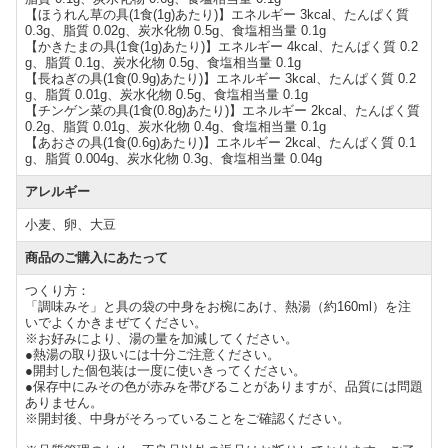
【ほうれん草の具(1食(1g)あたり)】エネルギー 3kcal、たんぱく質
0.3g、脂質 0.02g、炭水化物 0.5g、食塩相当量 0.1g
【かきたまの具(1食(1g)あたり)】エネルギー 4kcal、たんぱく質 0.2
g、脂質 0.1g、炭水化物 0.5g、食塩相当量 0.1g
【長ねぎの具(1食(0.9g)あたり)】エネルギー 3kcal、たんぱく質 0.2
g、脂質 0.01g、炭水化物 0.5g、食塩相当量 0.1g
【チンゲン菜の具(1食(0.8g)あたり)】エネルギー 2kcal、たんぱく質
0.2g、脂質 0.01g、炭水化物 0.4g、食塩相当量 0.1g
【あおさの具(1食(0.6g)あたり)】エネルギー 2kcal、たんぱく質 0.1
g、脂質 0.004g、炭水化物 0.3g、食塩相当量 0.04g
アレルギー
小麦、卵、大豆
商品のご購入にあたって
つくり方：
「調味みそ」と具の袋の中身をお椀にあけ、熱湯（約160ml）を注
いでよくかきまぜてください。
※お好みにより、湯の量を加減してください。
●熱湯の取り扱いには十分ご注意ください。
●開封した個包装は一度に使いきってください。
●保存中にみその色が赤みを帯びることがありますが、品質には問題
ありません。
※開封後、中身がそろっていることをご確認ください。