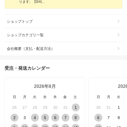
ります。【8/4
(
ショップトップ
ショップカテゴリ一覧
会社概要（支払・配送方法）
受注・発送カレンダー
2026年8月
20
日
月
火
水
木
金
土
日
月
火
26
27
28
29
30
31
1
30
31
1
2
3
4
5
6
7
8
6
7
8