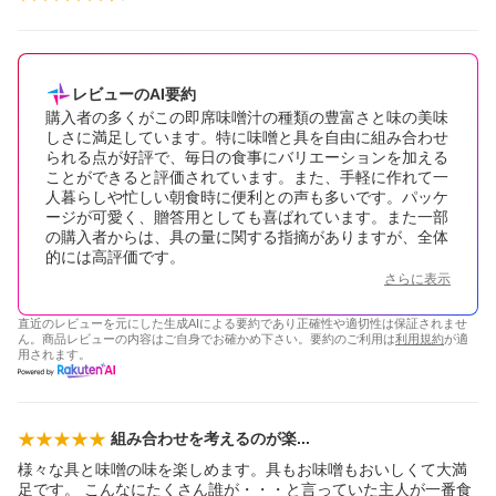
レビューのAI要約
購入者の多くがこの即席味噌汁の種類の豊富さと味の美味
しさに満足しています。特に味噌と具を自由に組み合わせ
られる点が好評で、毎日の食事にバリエーションを加える
ことができると評価されています。また、手軽に作れて一
人暮らしや忙しい朝食時に便利との声も多いです。パッケ
ージが可愛く、贈答用としても喜ばれています。また一部
の購入者からは、具の量に関する指摘がありますが、全体
的には高評価です。
さらに表示
直近のレビューを元にした生成AIによる要約であり正確性や適切性は保証されませ
ん。商品レビューの内容はご自身でお確かめ下さい。要約のご利用は
利用規約
が適
用されます。
組み合わせを考えるのが
楽
様々な具と味噌の味を楽しめます。具もお味噌もおいしくて大満
足です。 こんなにたくさん誰が・・・と言っていた主人が一番食