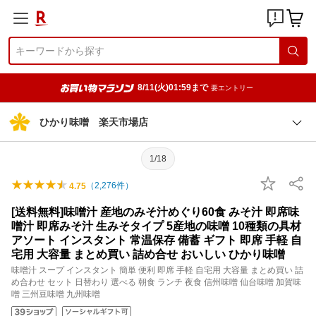
8/11(火)01:59まで
要エントリー
ひかり味噌 楽天市場店
1/18
（
2,276
件）
4.75
[送料無料]味噌汁 産地のみそ汁めぐり60食 みそ汁 即席味
噌汁 即席みそ汁 生みそタイプ 5産地の味噌 10種類の具材
アソート インスタント 常温保存 備蓄 ギフト 即席 手軽 自
宅用 大容量 まとめ買い 詰め合せ おいしい ひかり味噌
味噌汁 スープ インスタント 簡単 便利 即席 手軽 自宅用 大容量 まとめ買い 詰
め合わせ セット 日替わり 選べる 朝食 ランチ 夜食 信州味噌 仙台味噌 加賀味
噌 三州豆味噌 九州味噌