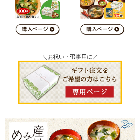
＼お祝い・弔事用に／