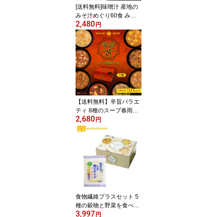
[送料無料]味噌汁 産地の
みそ汁めぐり60食 みそ
2,480
汁 即席味噌汁 即席みそ
円
汁 生みそタイプ 5産地の
味噌 10種類の具材 アソ
ート インスタント 常温
保存 備蓄 ギフト 即席 手
軽 自宅用 大容量 まとめ
買い 詰め合せ おいしい
ひかり味噌
【送料無料】辛旨バラエ
ティ 8種のスープ春雨40
2,680
食（×1箱）インスタント
円
春雨スープ はるさめスー
プ 旨辛 激辛 選べるスー
プ春雨 ピリ辛 スープ 仕
送り 夜食 坦々風 味噌 チ
ゲ とんこつ ちゃんぽん
カレー トマト 酸辣湯
食物繊維プラスセット 5
種の穀物と野菜を食べる
3,997
スープ30食＋寒天サラダ
円