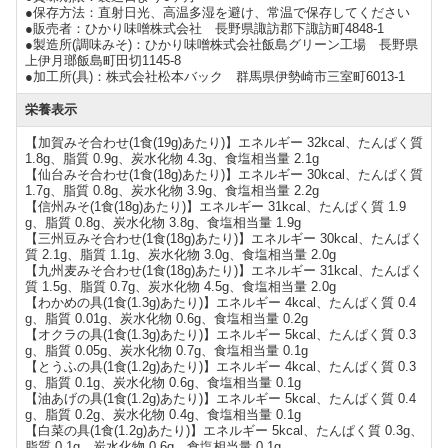
●保存方法：直射日光、高温多湿を避け、常温で保存してください
●販売者：ひかり味噌株式会社 長野県諏訪郡下諏訪町4848-1
●製造所(調味みそ)：ひかり味噌株式会社飯島グリーン工場 長野県
上伊月瑯飯島町田切1145-8
●加工所(具)：株式会社松本バック 群馬県伊勢崎市三室町6013-1
栄養表示
【加賀みそ合わせ(1食(19g)あたり)】エネルギー 32kcal、たんぱく質
1.8g、脂質 0.9g、炭水化物 4.3g、食塩相当量 2.1g
【仙台みそ合わせ(1食(18g)あたり)】エネルギー 30kcal、たんぱく質
1.7g、脂質 0.8g、炭水化物 3.9g、食塩相当量 2.2g
【信州みそ(1食(18g)あたり)】エネルギー 31kcal、たんぱく質 1.9
g、脂質 0.8g、炭水化物 3.8g、食塩相当量 1.9g
【三州豆みそ合わせ(1食(18g)あたり)】エネルギー 30kcal、たんぱく
質 2.1g、脂質 1.1g、炭水化物 3.0g、食塩相当量 2.0g
【九州麦みそ合わせ(1食(18g)あたり)】エネルギー 31kcal、たんぱく
質 1.5g、脂質 0.7g、炭水化物 4.5g、食塩相当量 2.0g
【わかめの具(1食(1.3g)あたり)】エネルギー 4kcal、たんぱく質 0.4
g、脂質 0.01g、炭水化物 0.6g、食塩相当量 0.2g
【オクラの具(1食(1.3g)あたり)】エネルギー 5kcal、たんぱく質 0.3
g、脂質 0.05g、炭水化物 0.7g、食塩相当量 0.1g
【とうふの具(1食(1.2g)あたり)】エネルギー 4kcal、たんぱく質 0.3
g、脂質 0.1g、炭水化物 0.6g、食塩相当量 0.1g
【油あげの具(1食(1.2g)あたり)】エネルギー 5kcal、たんぱく質 0.4
g、脂質 0.2g、炭水化物 0.4g、食塩相当量 0.1g
【白菜の具(1食(1.2g)あたり)】エネルギー 5kcal、たんぱく質 0.3g、
脂質 0.1g、炭水化物 0.6g、食塩相当量 0.1g