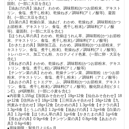
固剤、(一部に大豆を含む)
【油あげの具】油あげ、わかめ、調味顆粒(かつお節粉末、デキスト
リン、食塩、煮干し粉末)、乾燥ねぎ／調味料(アミノ酸等)、凝固
剤、(一部に大豆を含む)
【白菜の具】乾燥白菜、油あげ、わかめ、乾燥ねぎ、調味顆粒(かつ
お節粉末、デキストリン、食塩、煮干し粉末)／調味料(アミノ酸
等)、凝固剤、(一部に大豆を含む)
【ほうれん草の具】わかめ、乾燥ほうれん草、調味顆粒(かつお節粉
末、デキストリン、食塩、煮干し粉末)／調味料(アミノ酸等)
【かきたまの具】鶏卵加工品、わかめ、調味顆粒(かつお節粉末、デ
キストリン、食塩、煮干し粉末)、乾燥ねぎ／調味料(アミノ酸等)、
トレハロース、加工でん粉、カロテノイド色素、(一部に卵・大豆を
含む)
【長ねぎの具】わかめ、乾燥ねぎ、調味顆粒(かつお節粉末、デキス
トリン、食塩、煮干し粉)／調味料(アミノ酸等)
【チンゲン菜の具】わかめ、乾燥チンゲン菜、調味顆粒（かつお節
粉末、デキストリン、食塩、煮干し粉末）／調味料（アミノ酸等）
【あおさの具】ヒトエグサ、ふ、調味顆粒(かつお節粉末、デキスト
リン、食塩、煮干し粉末)／調味料(アミノ酸等)、酸化防止剤(ビタミ
ンE)、pH調整剤、(一部に小麦を含む)
●内容量:1,155g(【加賀みそ合わせ】19g×12食【仙台みそ合わせ】18
g×12食【信州みそ】18g×12食【三州豆みそ合わせ】18g×12食【九
州麦みそ合わせ】18g×12食【わかめの具】1.3g×6食【オクラの具】
1.3g×6食【とうふの具】1.2g×6食【油あげの具】1.2g×6食【白菜の
具】1.2g×6食【ほうれん草の具】1g×6食【かきたまの具】1g×6食
【長ねぎの具】0.9g×6食【チンゲン菜の具】0.8g×6食【あおさの
具】0.6g×6食)
●賞味期限：製造日より6ヶ月