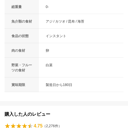
総重量
0-
魚介類の食材
アジ / カツオ / 昆布 / 海苔
食品の状態
インスタント
肉の食材
卵
野菜・フルー
白菜
ツの食材
賞味期限
製造日から180日
購入した人のレビュー
4.75
（
2,276
件）