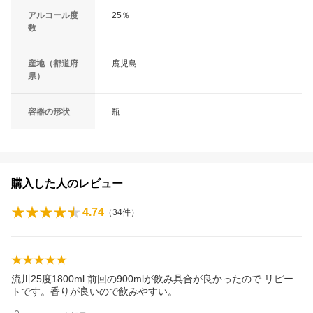
アルコール度
25％
数
産地（都道府
鹿児島
県）
容器の形状
瓶
購入した人のレビュー
4.74
（
34
件）
流川25度1800ml 前回の900mlが飲み具合が良かったので リピー
トです。香りが良いので飲みやすい。