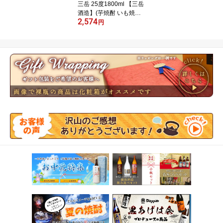
三岳 25度1800ml 【三岳
酒造】(芋焼酎 いも焼酎
2,574
イモ焼酎 ギフト 芋 内祝
円
い 誕生日 贈答 お酒 還暦
祝い 手土産 焼酎 プレゼ
ント 還暦 お祝い 内祝 酒
退職祝い 焼酎のひご屋)