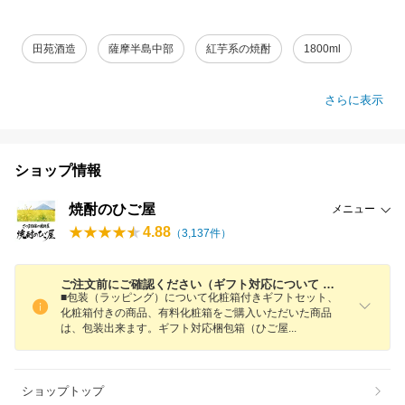
田苑酒造
薩摩半島中部
紅芋系の焼酎
1800ml
さらに表示
ショップ情報
焼酎のひご屋
メニュー
4.88
（
3,137
件）
ご注文前にご確認ください（ギフト対応について など）
■包装（ラッピング）について化粧箱付きギフトセット、
化粧箱付きの商品、有料化粧箱をご購入いただいた商品
は、包装出来ます。ギフト対応梱包箱（ひご
屋
ショップトップ