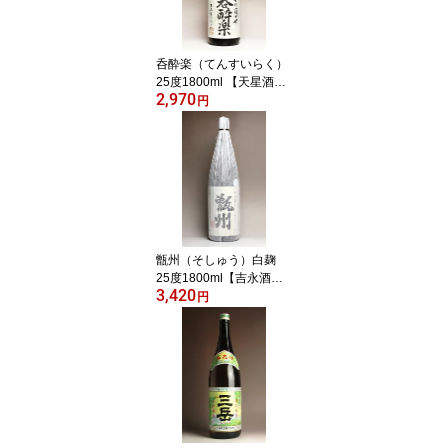
呑酔楽（てんすいらく）
25度1800ml 【天星酒
2,970
造】【芋焼酎 いも焼酎
円
鹿児島 手土産 楽天 プレ
ゼント ギフト 1.8l あす
楽】
甑州（そしゅう）白麹
25度1800ml【吉永酒
3,420
造】(芋焼酎 いも焼酎 さ
円
つまいも 内祝い お酒 還
暦祝い 焼酎 退職祝い 開
店祝い お返し 手土産 鹿
児島県 九州 ギフト 誕生
日プレゼント お礼 焼酎
のひご屋)