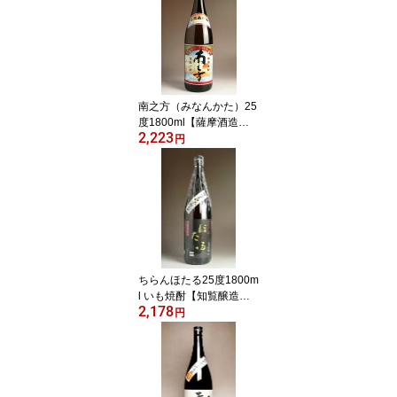
産 焼酎 プレゼント 還暦
お祝い 内祝 酒 退職祝い
焼酎のひご屋)
南之方（みなんかた）25
度1800ml【薩摩酒造】
2,223
(芋焼酎 いも焼酎 イモ焼
円
酎 ギフト 芋 内祝い 誕生
日 贈答 お酒 還暦祝い 手
土産 焼酎 プレゼント 還
暦 お祝い 内祝 酒 退職祝
い 焼酎のひご屋)
ちらんほたる25度1800m
l いも焼酎【知覧醸造】
2,178
(芋焼酎 いも焼酎 イモ焼
円
酎 ギフト 芋 内祝い 誕生
日 贈答 還暦祝い 手土産
焼酎 プレゼント 還暦 お
祝い 内祝 退職祝い 焼酎
のひご屋)