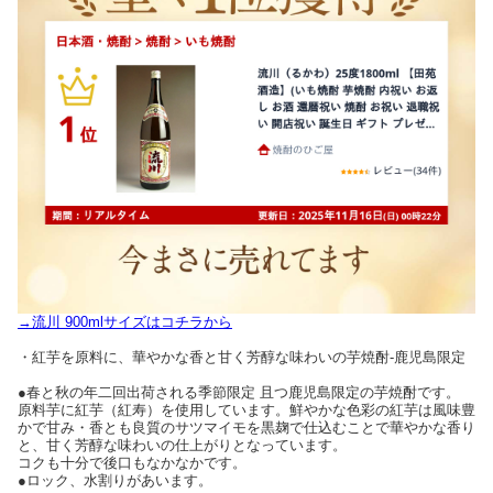
→流川 900mlサイズはコチラから
・紅芋を原料に、華やかな香と甘く芳醇な味わいの芋焼酎-鹿児島限定
●春と秋の年二回出荷される季節限定 且つ鹿児島限定の芋焼酎です。
原料芋に紅芋（紅寿）を使用しています。鮮やかな色彩の紅芋は風味豊
かで甘み・香とも良質のサツマイモを黒麹で仕込むことで華やかな香り
と、甘く芳醇な味わいの仕上がりとなっています。
コクも十分で後口もなかなかです。
●ロック、水割りがあいます。