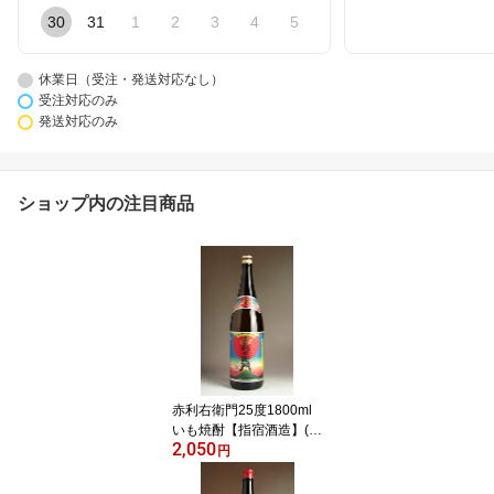
30
31
1
2
3
4
5
休業日（受注・発送対応なし）
受注対応のみ
発送対応のみ
ショップ内の注目商品
赤利右衛門25度1800ml
いも焼酎【指宿酒造】(芋
2,050
焼酎 いも焼酎 イモ焼酎
円
ギフト 芋 内祝い 誕生日
贈答 お酒 還暦祝い 手土