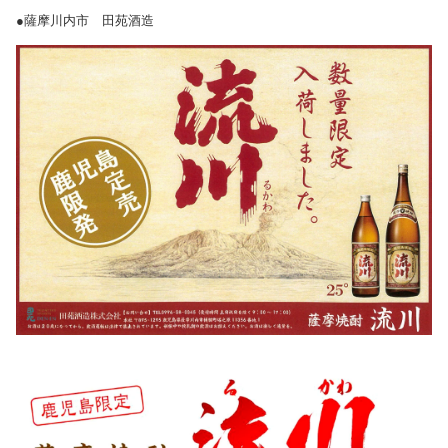
●薩摩川内市 田苑酒造