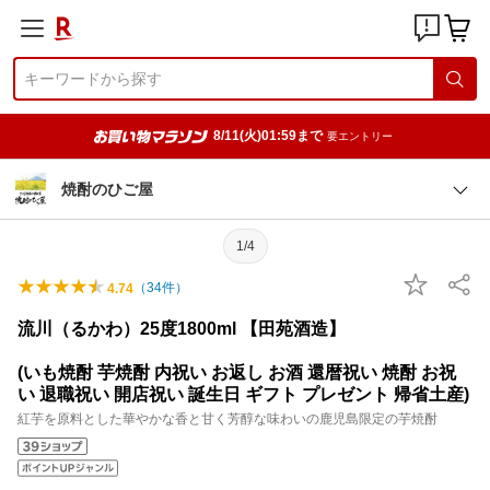
8/11(火)01:59まで
要エントリー
焼酎のひご屋
1/4
（
34
件）
4.74
流川（るかわ）25度1800ml 【田苑酒造】
(いも焼酎 芋焼酎 内祝い お返し お酒 還暦祝い 焼酎 お祝
い 退職祝い 開店祝い 誕生日 ギフト プレゼント 帰省土産)
紅芋を原料とした華やかな香と甘く芳醇な味わいの鹿児島限定の芋焼酎