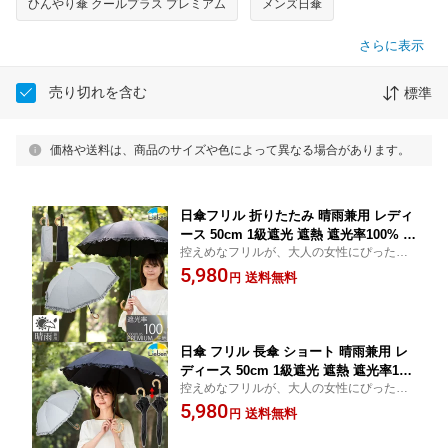
ひんやり傘 クールプラス プレミアム
メンズ日傘
さらに表示
売り切れを含む
標準
価格や送料は、商品のサイズや色によって異なる場合があります。
日傘フリル 折りたたみ 晴雨兼用 レディ
ース 50cm 1級遮光 遮熱 遮光率100% U
控えめなフリルが、大人の女性にぴったり
Vカット率100%生地使用 UPF50+ 紫外
の上品さ。UV対策とファッションを両立し
5,980
線対策 熱中症対策 通勤 通学 おしゃれ
送料無料
円
た1本です。折りたたみ傘 手動開閉 送料無
上品 かわいい おすすめ 人気 2つ折 折り
料(一部地域除く) クールプラス(R)
畳み 竹手元 ひんやり傘 クールプラスプ
レミアム リーベン 0516
日傘 フリル 長傘 ショート 晴雨兼用 レ
ディース 50cm 1級遮光 遮熱 遮光率10
控えめなフリルが、大人の女性にぴったり
0% UVカット率100%生地 UPF50+ 紫外
の上品さ。UV対策とファッションを両立し
5,980
線対策 熱中症対策 通勤 通学 おしゃれ
送料無料
円
たショート丈の長傘。竹手元 バンブー手元
上品 かわいい クールプラスプレミアム
送料無料(一部地域除く) ギフト クールプラ
リーベン 1516