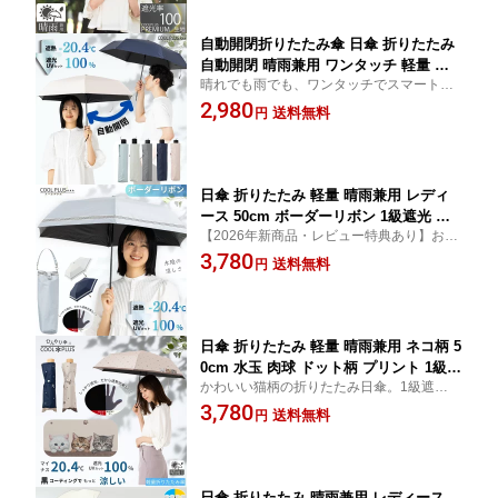
ス(R)
自動開閉折りたたみ傘 日傘 折りたたみ
自動開閉 晴雨兼用 ワンタッチ 軽量 コ
晴れでも雨でも、ワンタッチでスマート
ンパクト 50cm 折り畳み 1級遮光 遮熱
に。選べる5色、どんな服にも馴染む無地デ
2,980
遮光率100% UVカット率100% 紫外線対
送料無料
円
ザイン。熱中症対策 折傘 自動 開閉 送料無
策 通勤 通学 旅行 おすすめ 人気 シンプ
料(一部地域除く) ギフト クールプラス(R)
ル レディース メンズ 丈夫 軽い 無地 ひ
んやり傘 クールプラス リーベン 0241
日傘 折りたたみ 軽量 晴雨兼用 レディ
ース 50cm ボーダーリボン 1級遮光 遮
【2026年新商品・レビュー特典あり】おし
熱 遮光率100% UVカット率100%生地
ゃれなボーダーリボン付きの折りたたみ日
3,780
紫外線対策 熱中症対策 通勤 通学 おし
送料無料
円
傘。1級遮光生地使用、紫外線も熱もシャッ
ゃれ かわいい 丈夫 折り畳み クールプ
トアウト！3つ折 折傘 人気 送料無料(一部地
ラス リーベン 0542
域除) ギフト
日傘 折りたたみ 軽量 晴雨兼用 ネコ柄 5
0cm 水玉 肉球 ドット柄 プリント 1級遮
かわいい猫柄の折りたたみ日傘。1級遮光生
光 遮熱 遮光率100% UVカット率100%
地使用、紫外線も熱もシャットアウト！女
3,780
生地 紫外線対策 通勤 通学 おしゃれ か
送料無料
円
性向け レディース 熱中症対策 軽い 折傘 手
わいい 人気 折り畳み 丈夫 クールプラ
動開閉 おすすめ 母の日 ギフト
ス リーベン 0543
日傘 折りたたみ 晴雨兼用 レディース