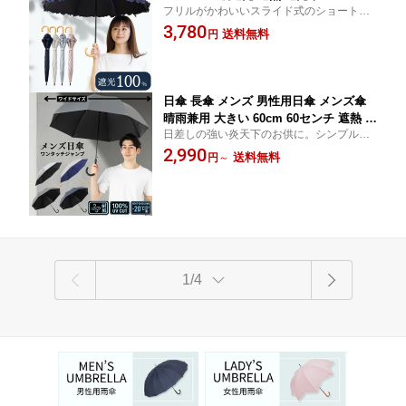
フリルがかわいいスライド式のショート日
カット率100% 日傘長傘おしゃれ 熱中症
傘。照り返しを防ぐ黒コーティング、紫外
3,780
対策 通勤 通学 おしゃれ かわいい フリ
送料無料
円
線も熱もシャットアウト！ショート長傘 母
ル日傘 ピンク ブルー ホワイト ネイビ
の日 ギフト クールプラス(R)
ー おすすめ 人気 丈夫 コンパクト長傘
ひんやり傘 クールプラス リーベン 1715
日傘 長傘 メンズ 男性用日傘 メンズ傘
晴雨兼用 大きい 60cm 60センチ 遮熱 遮
日差しの強い炎天下のお供に。シンプルな
光率100% UVカット率100% 紫外線 熱
デザインで男性も使いやすいワンタッチ日
2,990
中症対策 通勤 通学 スポーツ観戦 おす
送料無料
円
～
傘。男女兼用 大きめサイズ 無地 送料無料
すめ 人気 紳士 男の日傘 丈夫 ワンタッ
(一部地域除く) ひんやり傘 クールプラス(R)
チ ジャンプ傘 ひんやり傘 クールプラス
リーベン 0104 1541
1/4