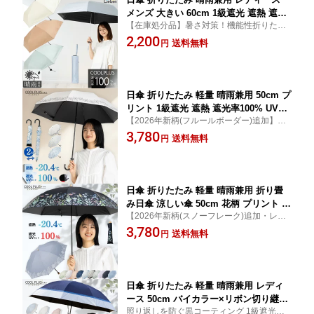
メンズ 大きい 60cm 1級遮光 遮熱 遮光
【在庫処分品】暑さ対策！機能性折りたた
率100% UVカット率99.9%以上 焼かな
み日傘でUV対策。便利な開閉かんたんタイ
2,200
い 紫外線対策 熱中症対策 通勤 通学 お
送料無料
円
プです。大きめサイズ 無地 送料無料(一部
しゃれ シンプル おすすめ 人気 子供の
地域除く) 運動会 参観 子供日傘 男の日傘 ク
日傘 丈夫 軽量 折り畳み 3つ折 ミニ傘
ールプラス(R)
かんたん開閉 クールプラス リーベン 05
49
日傘 折りたたみ 軽量 晴雨兼用 50cm プ
リント 1級遮光 遮熱 遮光率100% UVカ
【2026年新柄(フルールボーダー)追加】涼
ット率100%生地 紫外線対策 熱中症対策
しげなプリント柄の折りたたみ日傘。照り
3,780
通勤 通学 おしゃれ おすすめ 人気 丈夫
送料無料
円
返しを防ぐ黒コーティング。紫外線も熱も
折り畳み ペイズリー/フルール/レモン柄
シャットアウト！曲がり手元 母の日 ギフト
クールプラス リーベン 0552
クールプラス(R)
日傘 折りたたみ 軽量 晴雨兼用 折り畳
み日傘 涼しい傘 50cm 花柄 プリント 1
【2026年新柄(スノーフレーク)追加・レビ
級遮光 遮熱 遮光率100% UVカット率10
ュー特典あり】照り返しを防ぐ黒コーティ
3,780
0% 熱中症対策 通勤 通学 おしゃれ かわ
送料無料
円
ング 紫外線も熱もシャットアウト！どんな
いい 人気 丈夫 折り畳み ひんやり傘 ク
スタイルにも〇 レディース日傘 木製手元
ールプラス リーベン 0701
おすすめ ギフト
日傘 折りたたみ 軽量 晴雨兼用 レディ
ース 50cm バイカラー×リボン切り継ぎ
照り返しを防ぐ黒コーティング 1級遮光生
1級遮光 遮熱 遮光率100% UVカット率1