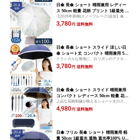
日傘 長傘 ショート 晴雨兼用 レディー
ス 50cm 軽量 花柄 プリント 1級遮光 遮
【2026年新柄(スノーフレーク)追加】傘生
熱 遮光率100% UVカット率100% 日傘
地に花柄模様をあしらったお洒落な日傘。
3,780
長傘遮光遮熱 日傘長傘おしゃれ 熱中症
送料無料
円
中棒スライド式 ショート丈 長傘 女性向け
対策 通勤 通学 おしゃれ かわいい おす
母の日 ギフト クールプラス(R)
すめ 人気 丈夫 コンパクト スライド ひ
んやり傘 クールプラス リーベン 1701
日傘 長傘 ショート スライド 涼しい日
傘 ショート丈 コンパクト 晴雨兼用 50c
クラシカルな無地に、白リボンのアクセン
m 軽量 リボン 1級遮光 遮熱 遮光率10
ト。晴れの日も、雨の日も。品よく私らし
3,780
0% UVカット率100% 日傘長傘遮光遮熱
送料無料
円
く。スライド式 ショート長傘 コンパクト
紫外線 熱中症対策 通学 おしゃれ 上品
レディース日傘 ギフト クールプラス(R)
おすすめ 日傘長傘おしゃれ リボン 丈夫
ひんやり傘 クールプラス リーベン 1703
日傘 長傘 ショート スライド 晴雨兼用
コンパクト レディース 50cm 軽量 花柄
上品な花柄刺繍が映えるショート丈のスラ
刺繍 1級遮光 遮熱 遮光率100% UVカッ
イド長傘。照り返しを防ぐ黒コーティン
4,980
ト率100% 日傘長傘おしゃれ 日傘長傘遮
送料無料
円
グ、紫外線も熱もシャットアウト！ コンパ
光遮熱 紫外線対策 熱中症対策 通勤 通
クト 日傘 ギフト クールプラス(R)
学 おしゃれ 上品 おすすめ 人気 丈夫 竹
手元 クールプラス リーベン 1704
日傘 フリル 長傘 ショート 晴雨兼用 軽
量 50cm 1級遮光 遮熱 遮光率100% UV