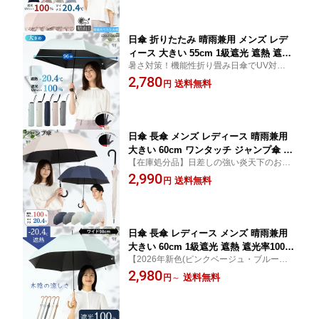
部地域除く) 母の日 ギフト クールプラス(R)
動開閉 ひんやり傘 クールプラス リーベ
ン 0715
日傘 折りたたみ 晴雨兼用 メンズ レデ
ィース 大きい 55cm 1級遮光 遮熱 遮光
暑さ対策！機能性折り畳み日傘でUV対策。
率100% UVカット率100%生地使用 紫外
便利なかんたん開閉タイプです。大きめサ
2,780
線対策 熱中症対策 通勤 通学 おしゃれ
送料無料
円
イズ 無地 送料無料(一部地域除く) 運動会 参
シンプル おすすめ 人気 丈夫 軽量 折り
観 子供の日傘 男の日傘 クールプラス(R)
畳み 3つ折 かんたん開閉 無地 5色展開
ひんやり傘 クールプラス リーベン 0741
日傘 長傘 メンズ レディース 晴雨兼用
大きい 60cm ワンタッチ ジャンプ傘 遮
【在庫処分品】日差しの強い炎天下のお供
熱 遮光率100% UVカット率100% 紫外
に。シンプルなデザインで男性も使いやす
2,990
線 熱中症対策 通勤 通学 スポーツ観戦
送料無料
円
いワンタッチ日傘。男女兼用 無地 送料無料
おすすめ 人気 シンプル 無地 男の日傘
(一部地域除く) クールプラス(R)
大きめサイズ 丈夫 涼しい ひんやり傘
クールプラス リーベン 1541
日傘 長傘 レディース メンズ 晴雨兼用
大きい 60cm 1級遮光 遮熱 遮光率100%
【2026年新色(ピンクベージュ・ブルー・グ
UVカット率100% 紫外線対策 熱中症対
レー)追加】日差しの強い炎天下のお供に。
2,980
策 通勤 通学 スポーツ観戦 サッカー お
送料無料
円
～
シンプルなデザインで通勤通学にも使いや
しゃれ シンプル デザイン おすすめ 人
すい。大きめサイズ 無地 ギフト クールプ
気 男女兼用 丈夫 ワンタッチ ジャンプ
ラス(R)
傘 クールプラス リーベン 1542 1549