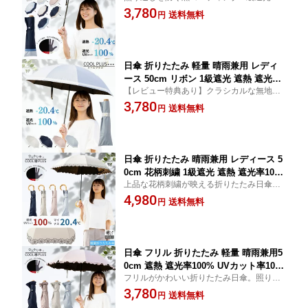
地 紫外線も熱もシャットアウト！お洒落な
3,780
00%生地使用 紫外線対策 熱中症対策 通
送料無料
円
配色の折り畳み傘 手動開閉 送料無料(一部
勤 通学 おしゃれ かわいい おすすめ 人
地域除く) 母の日 ギフト クールプラス(R)
気 ツートーン 丈夫 折り畳み 2つ折 ひん
やり傘 クールプラス リーベン 0702
日傘 折りたたみ 軽量 晴雨兼用 レディ
ース 50cm リボン 1級遮光 遮熱 遮光率1
【レビュー特典あり】クラシカルな無地
00% UVカット率100%生地使用 焼かな
に、白リボンのアクセント。晴れの日も、
3,780
い 紫外線対策 熱中症対策 通勤 通学 お
送料無料
円
雨の日も。品よく私らしく。折傘 手動開閉
しゃれ 上品 おすすめ 人気 グログラン
送料無料(一部地域除く) 母の日 ギフト クー
リボン 丈夫 折り畳み 2つ折 ひんやり傘
ルプラス(R)
クールプラス リーベン 0703
日傘 折りたたみ 晴雨兼用 レディース 5
0cm 花柄刺繍 1級遮光 遮熱 遮光率10
上品な花柄刺繍が映える折りたたみ日傘。
0% UVカット率100%生地使用 紫外線対
照り返しを防ぐ黒コーティング、紫外線も
4,980
策 熱中症対策 通勤 通学 おしゃれ 上品
送料無料
円
熱もシャットアウト！送料無料(一部地域除
デザイン おすすめ 人気 丈夫 軽量 折り
く) 母の日 ギフト クールプラス(R)
畳み 2つ折 手動開閉 竹手元 ひんやり傘
クールプラス リーベン 0704
日傘 フリル 折りたたみ 軽量 晴雨兼用5
0cm 遮熱 遮光率100% UVカット率10
フリルがかわいい折りたたみ日傘。照り返
0%生地 紫外線 熱中症対策 通勤 通学 お
しを防ぐ黒コーティング、紫外線も熱もシ
3,780
しゃれ かわいい おすすめ スモーキーピ
送料無料
円
ャットアウト！ 女性向け 折傘 送料無料(一
ンク 人気 丈夫 軽い 折り畳み 2つ折 手