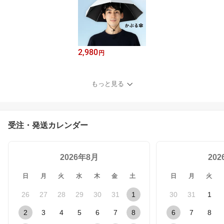
2,980
円
もっと見る
受注・発送カレンダー
2026年8月
20
日
月
火
水
木
金
土
日
月
火
26
27
28
29
30
31
1
30
31
1
2
3
4
5
6
7
8
6
7
8