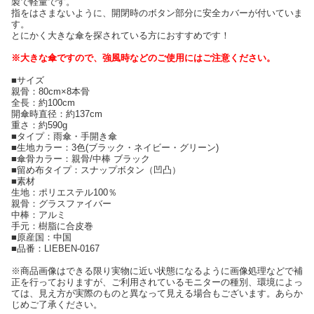
製で軽量です。
指をはさまないように、開閉時のボタン部分に安全カバーが付いていま
す。
とにかく大きな傘を探されている方におすすめです！
※大きな傘ですので、強風時などのご使用にはご注意ください。
■サイズ
親骨：80cm×8本骨
全長：約100cm
開傘時直径：約137cm
重さ：約590g
■タイプ：雨傘・手開き傘
■生地カラー：3色(ブラック・ネイビー・グリーン)
■傘骨カラー：親骨/中棒 ブラック
■留め布タイプ：スナップボタン（凹凸）
■素材
生地：ポリエステル100％
親骨：グラスファイバー
中棒：アルミ
手元：樹脂に合皮巻
■原産国：中国
■品番：LIEBEN-0167
※商品画像はできる限り実物に近い状態になるように画像処理などで補
正を行っておりますが、ご利用されているモニターの種別、環境によっ
ては、見え方が実際のものと異なって見える場合もございます。あらか
じめご了承ください。