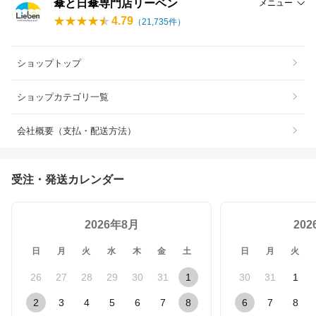
傘と日傘専門店リーベン
メニュー
4.79
（
21,735
件）
ショップトップ
ショップカテゴリ一覧
会社概要（支払・配送方法）
受注・発送カレンダー
2026年8月
20
日
月
火
水
木
金
土
日
月
火
26
27
28
29
30
31
1
30
31
1
2
3
4
5
6
7
8
6
7
8