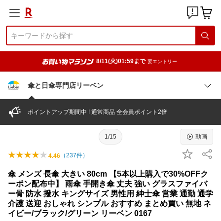
8/11(火)01:59まで
要エントリー
傘と日傘専門店リーベン
ポイントアップ期間中 ! 通常商品 全会員ポイント2倍
1/15
動画
（
237
件）
4.46
傘 メンズ 長傘 大きい 80cm 【5本以上購入で30%OFFク
ーポン配布中】 雨傘 手開き傘 丈夫 強い グラスファイバ
ー骨 防水 撥水 キングサイズ 男性用 紳士傘 営業 通勤 通学
介護 送迎 おしゃれ シンプル おすすめ まとめ買い 無地 ネ
イビー/ブラック/グリーン リーベン 0167