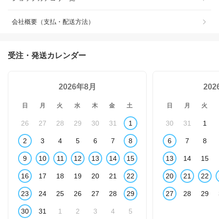
会社概要（支払・配送方法）
受注・発送カレンダー
2026年8月
20
日
月
火
水
木
金
土
日
月
火
26
27
28
29
30
31
1
30
31
1
2
3
4
5
6
7
8
6
7
8
9
10
11
12
13
14
15
13
14
15
16
17
18
19
20
21
22
20
21
22
23
24
25
26
27
28
29
27
28
29
30
31
1
2
3
4
5