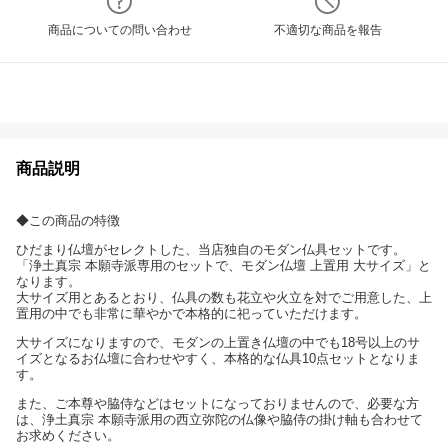
商品についての問い合わせ
不適切な商品を報告
商品説明
◆この商品の特徴
ひだまり仏壇がセレクトした、当店独自のモダン仏具セットです。
「浄土真宗 本願寺派専用のセットで、モダン仏壇 上置用 大サイズ」と
なります。
大サイズ用とあるとおり、仏具の数も花立や火立を対でご用意した、上
置用の中でも非常に華やかで本格的に祀っていただけます。
大サイズになりますので、モダンの上置き仏壇の中でも18号以上のサ
イズとなるお仏壇に合わせやすく、本格的な仏具10点セットとなりま
す。
また、ご本尊や脇侍などはセットになっておりませんので、必要な方
は、浄土真宗 本願寺派用の西立弥陀の仏像や脇侍の掛け軸も合わせて
お求めください。