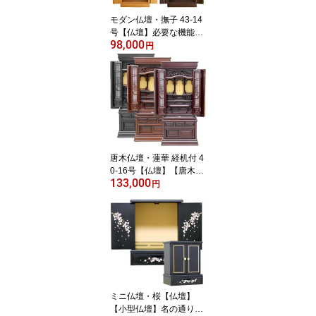
モダン仏壇・撫子 43-14
号【仏壇】必要な機能を
98,000
残しながら非常に格安に
円
抑えたシンプルモダンな
床置き仏壇。ナラ調とウ
ォールナット調カラーが
リビングに置きやすく骨
壺なども収納できる機能
性抜群です【ウォールナ
ット色は入荷待ち】
唐木仏壇・蓮華 経机付 4
0-16号【仏壇】【唐木仏
133,000
壇】紫檀・鉄刀木・黒檀
円
の3色を展開しサイズも5
サイズのどんな部屋にも
マッチする究極のお仏
壇。経机が付き彫細工も
華やかながら価格を抑え
たスタッフ一押し仏壇
ミニ仏壇・桜【仏壇】
【小型仏壇】名の通り扉