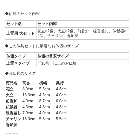
◆仏具のセット内容
セット名
セット内容
花立×2個、火立×2個、前香炉、線香差し、仏飯器×
上置用 大セット
2個、チェリン、香炉灰
◆この仏具セットに最適なお仏壇のサイズ
仏壇タイプ
仏壇の目安サイズ
上置きタイプ
「18号」以上のお仏壇
◆各仏具のサイズ
商品名
高さ
横幅
奥行
花立
8.0cm
5.5cm
4.8cm
火立
13.0cm
4.5cm
4.0cm
前香炉
4.0cm
8.7cm
6.0cm
仏飯器
4.6cm
4.8cm
4.8cm
線香差し
7.0cm
4.0cm
4.0cm
チェリン
13.0cm
5.5cm
5.5cm
香炉灰
-
-
-