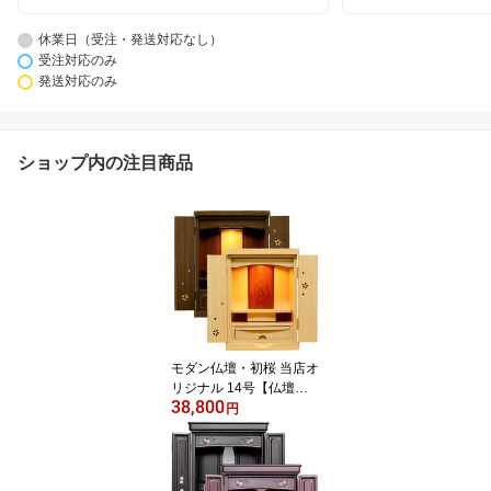
休業日（受注・発送対応なし）
受注対応のみ
発送対応のみ
ショップ内の注目商品
モダン仏壇・初桜 当店オ
リジナル 14号【仏壇】
38,800
特に人気の高い桜デザイ
円
ン仕様で、当店がメーカ
ーとオリジナルデザイン
で、質にも価格にも徹底
的にこだわって製造に携