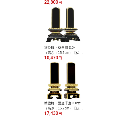
22,800
に桜の花が描かれた女性
円
から選ばれているミニ仏
壇。可愛らしさと凜とし
た美しさが備わったミニ
なのに存在感もあるお仏
壇です
塗位牌・葵角切 3.0寸
（高さ：15.6cm）【仏
10,470
具】【位牌】丸みあるデ
円
ザインと台座の鮮やか紅
が人気のスタイリッシュ
な塗位牌
塗位牌・面金千倉 3.0寸
（高さ：15.7cm）【仏
17,430
具】【位牌】【名入れ1
円
名無料】漆黒の黒と華や
かな金のバランスが見事