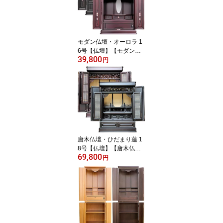
わたお仏壇。
モダン仏壇・オーロラ 1
6号【仏壇】【モダン仏
39,800
壇】【ミニ仏壇】【小型
円
仏壇】桜の螺鈿が印象的
で、欄間や扉、仏壇内部
に螺鈿細工が施されたお
しゃれな16号のミニ仏
壇。上置きタイプで黒檀
調・紫檀調から選べま
す。
唐木仏壇・ひだまり蓮 1
8号【仏壇】【唐木仏
69,800
壇】【伝統型仏壇】【仏
円
壇 オリジナル】当店の冠
名が付いた上置きの伝統
型でスタッフも絶賛する
必要なものが全て揃った
格安仏壇