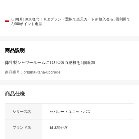
8/10(月)10:00まで！JCBブランド選択で楽天カード新規入会＆3回利用で
8,000ポイント進呈！
商品説明
弊社製シャワールームにTOTO製収納棚を1個追加
商品番号：original-tana-upgrade
商品仕様
シリーズ名
セパレートユニットバス
ブランド名
日比野化学