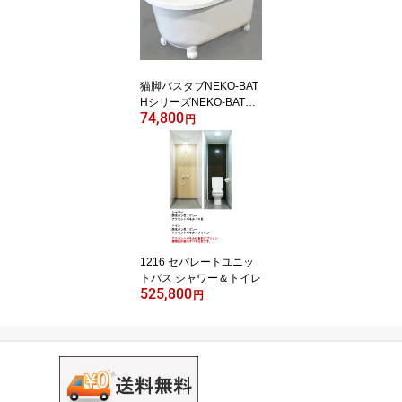
猫脚バスタブNEKO-BAT
HシリーズNEKO-BATH-
74,800
1250
円
1216 セパレートユニッ
トバス シャワー＆トイレ
525,800
円