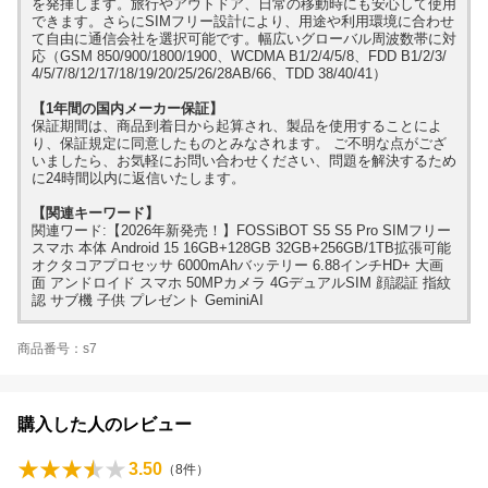
を発揮します。旅行やアウトドア、日常の移動時にも安心して使用
できます。さらにSIMフリー設計により、用途や利用環境に合わせ
て自由に通信会社を選択可能です。幅広いグローバル周波数帯に対
応（GSM 850/900/1800/1900、WCDMA B1/2/4/5/8、FDD B1/2/3/
4/5/7/8/12/17/18/19/20/25/26/28AB/66、TDD 38/40/41）
【1年間の国内メーカー保証】
保証期間は、商品到着日から起算され、製品を使用することによ
り、保証規定に同意したものとみなされます。 ご不明な点がござ
いましたら、お気軽にお問い合わせください、問題を解決するため
に24時間以内に返信いたします。
【関連キーワード】
関連ワード:【2026年新発売！】FOSSiBOT S5 S5 Pro SIMフリー
スマホ 本体 Android 15 16GB+128GB 32GB+256GB/1TB拡張可能
オクタコアプロセッサ 6000mAhバッテリー 6.88インチHD+ 大画
面 アンドロイド スマホ 50MPカメラ 4GデュアルSIM 顔認証 指紋
認 サブ機 子供 プレゼント GeminiAI
商品番号：s7
購入した人のレビュー
3.50
（
8
件）