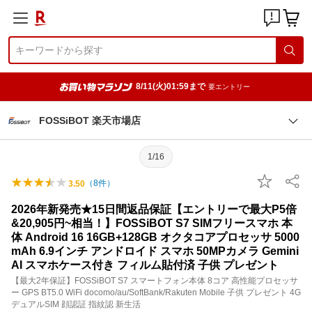
8/11(火)01:59まで
要エントリー
FOSSiBOT 楽天市場店
1/16
（
8
件）
3.50
2026年新発売★15日間返品保証【エントリーで最大P5倍
&20,905円~相当！】FOSSiBOT S7 SIMフリースマホ 本
体 Android 16 16GB+128GB オクタコアプロセッサ 5000
mAh 6.9インチ アンドロイド スマホ 50MPカメラ Gemini
AI スマホケース付き フィルム貼付済 子供 プレゼント
【最大2年保証】FOSSiBOT S7 スマートフォン本体 8コア 高性能プロセッサ
ー GPS BT5.0 WiFi docomo/au/SoftBank/Rakuten Mobile 子供 プレゼント 4G
デュアルSIM 顔認証 指紋認 新生活