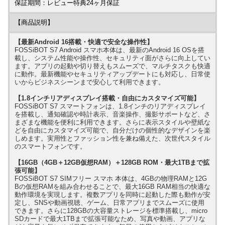
保証期間：レビュー特典24ヶ月保証
【商品説明】
【最新Android 16搭載・快適で安全な操作性】
FOSSiBOT S7 Android スマホ本体は、最新のAndroid 16 OSを搭
載し、システム性能や操作性、セキュリティ面がさらに向上してい
ます。アプリの起動や切り替えもスムーズで、マルチタスクも快適
に動作。最新機能やセキュリティアップデートにも対応し、日常使
いからビジネスシーンまで安心して利用できます。
【1.8インチリアディスプレイ搭載・自由にカスタマイズ可能】
FOSSiBOT S7 スマートフォンは、1.8インチのリアディスプレイ
を搭載し、通知確認や時計表示、音楽操作、撮影サポートなど、さ
まざまな機能を便利に利用できます。さらに表示スタイルや壁紙な
どを自由にカスタマイズ可能で、自分だけの個性的なデザインを楽
しめます。実用性とファッション性を兼ね備えた、次世代スタイル
のスマートフォンです。
【16GB（4GB＋12GB仮想RAM）＋128GB ROM・最大1TBまで拡
張可能】
FOSSiBOT S7 SIMフリー スマホ 本体は、4GBの物理RAMと12G
Bの仮想RAMを組み合わせることで、最大16GB RAM相当の快適な
動作環境を実現します。複数アプリを同時に起動した際も動作が安
定し、SNSや動画視聴、ゲーム、日常アプリまでスムーズに使用
できます。さらに128GBの大容量ストレージを標準搭載し、micro
SDカードで最大1TBまで拡張可能なため、写真や動画、アプリな