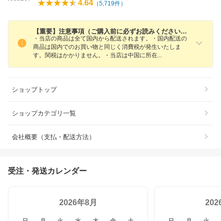
4.64
（
5,719
件）
【重要】注意事項（ご購入前に必ずお読みください。）
・当店の商品は全て国内から配送されます。・国内配送の
商品は国内でのお買い物と同じく消費税が発生いたしま
す。関税はかかりません。・当店は中国に所
在
ショップトップ
ショップカテゴリ一覧
会社概要（支払・配送方法）
受注・発送カレンダー
2026年8月
20