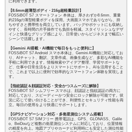
に利用できます。
【8.6mm超薄型ボディ・216g超軽量設計】
FOSSiBOT S7 スマートフォン 本体は、厚さわずか8.6mm、重量
約216gの薄型軽量ボディを採用。大画面スマホでありながら、持
ちやすさと携帯性を両立しています。バッグやポケットにも収納し
やすく、長時間の片手操作でも負担を軽減。スタイリッシュなデザ
インと快適なグリップ感により、日常使いからビジネスまで幅広い
シーンで活躍します。
【Gemini AI搭載・AI機能で毎日をもっと便利に】
FOSSiBOT S7 Android スマホ本体は、Gemini AI機能に対応してお
り、AIチャット、翻訳、文章作成、画像生成など、多彩なAI機能を
手軽に利用できます。情報検索やアイデア整理、学習サポートな
ど、仕事や日常生活をよりスマートにサポート。AIを活用すること
で、これまで以上に便利で効率的なスマートフォン体験を実現しま
す。
【指紋認証＆顔認証対応・安全かつスムーズに解除】
FOSSiBOT S7 シムフリー スマホは、顔認証と指紋認証の両方に
対応しており、スピーディーかつ安全にロック解除が可能です。状
況に応じて使い分けることができ、利便性とセキュリティ性能を両
立。毎日の使用をより快適にサポートします。
【GPSナビゲーション対応・多衛星測位システム搭載】
FOSSiBOT S7 SIMフリー 携帯電話は、GPS、GLONASS、Galile
o、BeiDouなど複数の衛星測位システムに対応しており、位置情報
の精度を向上。地図アプリやカーナビ利用時にも安定した測位性能