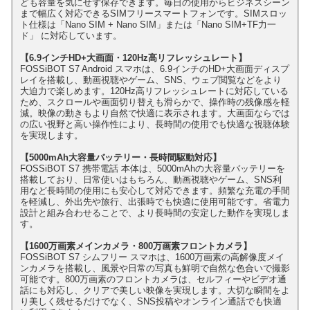
ども容量を気にせず保存できます。毎日の使用からビジネスシーン
まで幅広く対応できるSIMフリースマートフォンです。SIMスロッ
ト仕様は「Nano SIM + Nano SIM」または「Nano SIM+TF力一
ド」 に対応しています。
【6.9インチHD+大画面・120Hz高リフレッシュレート】
FOSSiBOT S7 Android スマホは、6.9インチのHD+大画面ディスプ
レイを搭載し、動画視聴やゲーム、SNS、ウェブ閲覧などをより
大迫力で楽しめます。120Hz高リフレッシュレートに対応している
ため、スクロールや画面切り替えも滑らかで、操作時の残像感を軽
減。映像の動きもより自然で快適に表示されます。大画面ならでは
の広い視野と高い操作性により、長時間の使用でも快適な視聴体験
を実現します。
【5000mAh大容量バッテリー・長時間駆動対応】
FOSSiBOT S7 携帯電話 本体は、5000mAhの大容量バッテリーを
搭載しており、日常使いはもちろん、動画視聴やゲーム、SNS利
用など長時間の使用にも安心して対応できます。頻繁な充電の手間
を軽減し、外出先や旅行、出張時でも快適に使用可能です。省電力
設計と組み合わせることで、より長時間の安定した動作を実現しま
す。
【1600万画素メインカメラ・800万画素フロントカメラ】
FOSSiBOT S7 シムフリー スマホは、1600万画素の高解像度メイ
ンカメラを搭載し、風景や日常の写真も鮮明で自然な色合いで撮影
可能です。800万画素のフロントカメラは、セルフィーやビデオ通
話にも対応し、クリアで美しい映像を実現します。大切な瞬間をよ
り美しく残せるだけでなく、SNS投稿やオンライン通話でも快適