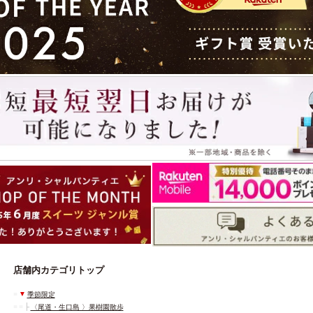
店舗内カテゴリトップ
■
▼
季節限定
■
■
├
〈尾道・生口島 〉果樹園散歩