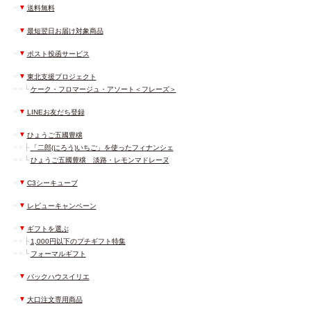
■
▼
送料無料
■
▼
最短翌日お届け対象商品
■
▼
ポスト投函サービス
■
▼
東北支援プロジェクト
■
■
└
ケーク・フロマージュ・アソート＜フレーズ＞
■
▼
LINEお友だち登録
■
▼
ひょうご五國豊穣
■
■
├
「二郎(にろう)いちご」を使ったフィナンシェ
■
■
└
ひょうご五國豊穣 淡路・レモンマドレーヌ
■
▼
C3シーキューブ
■
▼
レビューキャンペーン
■
▼
ギフトを選ぶ
■
■
├
1,000円以下のプチギフト特集
■
■
└
フォーマルギフト
■
▼
バックハウスイリエ
■
▼
大口注文専用商品