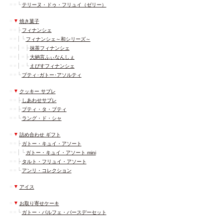
■
■
└
テリーヌ・ドゥ・フリュイ（ゼリー）
■
▼
焼き菓子
■
■
├
フィナンシェ
■
■
│
└
フィナンシェ～和シリーズ～
■
■
│
■
├
抹茶フィナンシェ
■
■
│
■
├
大納言ふぃなんしぇ
■
■
│
■
└
えびすフィナンシェ
■
■
└
プティ･ガトー･アソルティ
■
▼
クッキー サブレ
■
■
├
しあわせサブレ
■
■
├
プティ・タ・プティ
■
■
└
ラング・ド・シャ
■
▼
詰め合わせ ギフト
■
■
├
ガトー・キュイ・アソート
■
■
│
└
ガトー・キュイ・アソート mini
■
■
├
タルト・フリュイ・アソート
■
■
└
アンリ・コレクション
■
▼
アイス
■
▼
お取り寄せケーキ
■
■
└
ガトー・パルフェ・バースデーセット