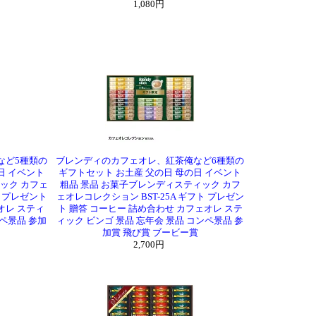
1,080円
など5種類の
ブレンディのカフェオレ、紅茶俺など6種類の
日 イベント
ギフトセット お土産 父の日 母の日 イベント
ック カフェ
粗品 景品 お菓子ブレンディスティック カフ
ト プレゼント
ェオレコレクション BST-25A ギフト プレゼン
オレ スティ
ト 贈答 コーヒー 詰め合わせ カフェオレ ステ
ンペ景品 参加
ィック ビンゴ 景品 忘年会 景品 コンペ景品 参
加賞 飛び賞 ブービー賞
2,700円