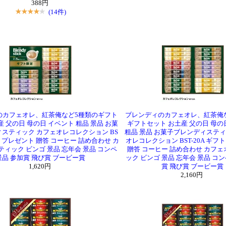
388円
(14件)
のカフェオレ、紅茶俺など5種類のギフト
ブレンディのカフェオレ、紅茶俺
産 父の日 母の日 イベント 粗品 景品 お菓
ギフトセット お土産 父の日 母の
スティック カフェオレコレクション BS
粗品 景品 お菓子ブレンディスティ
フト プレゼント 贈答 コーヒー 詰め合わせ カ
オレコレクション BST-20A ギフ
ティック ビンゴ 景品 忘年会 景品 コンペ
贈答 コーヒー 詰め合わせ カフェ
景品 参加賞 飛び賞 ブービー賞
ック ビンゴ 景品 忘年会 景品 コ
1,620円
賞 飛び賞 ブービー賞
2,160円