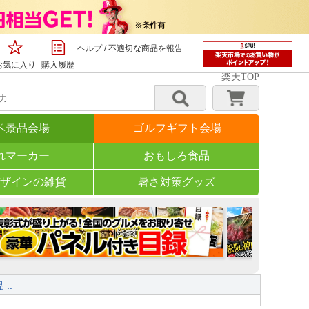
ヘルプ
/
不適切な商品を報告
お気に入り
購入履歴
楽天TOP
ペ景品会場
ゴルフギフト会場
ザインの雑貨
れマーカー
名入れアイテム
おもしろ食品
ザインの雑貨
ンド商品
暑さ対策グッズ
球団グッズ