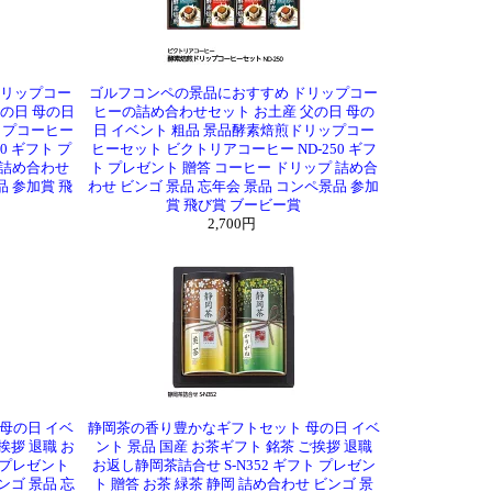
ドリップコー
ゴルフコンペの景品におすすめ ドリップコー
の日 母の日
ヒーの詰め合わせセット お土産 父の日 母の
ップコーヒー
日 イベント 粗品 景品酵素焙煎ドリップコー
0 ギフト プ
ヒーセット ビクトリアコーヒー ND-250 ギフ
 詰め合わせ
ト プレゼント 贈答 コーヒー ドリップ 詰め合
品 参加賞 飛
わせ ビンゴ 景品 忘年会 景品 コンペ景品 参加
賞 飛び賞 ブービー賞
2,700円
母の日 イベ
静岡茶の香り豊かなギフトセット 母の日 イベ
挨拶 退職 お
ント 景品 国産 お茶ギフト 銘茶 ご挨拶 退職
ト プレゼント
お返し静岡茶詰合せ S-N352 ギフト プレゼン
ンゴ 景品 忘
ト 贈答 お茶 緑茶 静岡 詰め合わせ ビンゴ 景