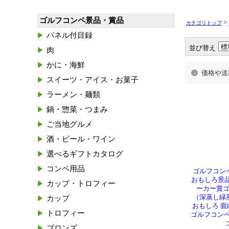
ゴルフコンペ景品・賞品
>
カテゴリトップ
パネル付目録
並び替え
肉
かに・海鮮
価格や送
スイーツ・アイス・お菓子
ラーメン・麺類
鍋・惣菜・つまみ
ご当地グルメ
酒・ビール・ワイン
選べるギフトカタログ
コンペ用品
ゴルフコン
おもしろ景品
カップ・トロフィー
ーカー賞ゴ
（深蒸し緑茶
カップ
おもしろ 面
トロフィー
ゴルフコンペ
ブロンズ