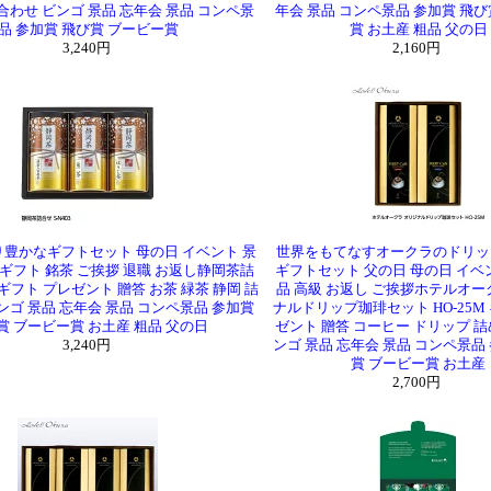
合わせ ビンゴ 景品 忘年会 景品 コンペ景
年会 景品 コンペ景品 参加賞 飛び
品 参加賞 飛び賞 ブービー賞
賞 お土産 粗品 父の日
3,240円
2,160円
豊かなギフトセット 母の日 イベント 景
世界をもてなすオークラのドリッ
茶ギフト 銘茶 ご挨拶 退職 お返し静岡茶詰
ギフトセット 父の日 母の日 イベン
3 ギフト プレゼント 贈答 お茶 緑茶 静岡 詰
品 高級 お返し ご挨拶ホテルオー
ンゴ 景品 忘年会 景品 コンペ景品 参加賞
ナルドリップ珈琲セット HO-25M
賞 ブービー賞 お土産 粗品 父の日
ゼント 贈答 コーヒー ドリップ 詰
3,240円
ンゴ 景品 忘年会 景品 コンペ景品
賞 ブービー賞 お土産
2,700円