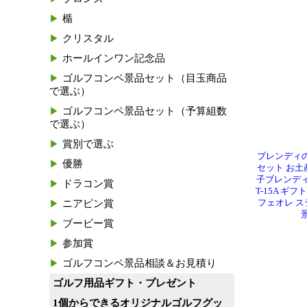
楯
クリスタル
ホールインワン記念品
ゴルフコンペ景品セット（目玉商品
で選ぶ）
ゴルフコンペ景品セット（予算組数
で選ぶ）
賞別で選ぶ
ブレンディ
優勝
セット お土
子ブレンディ
ドラコン賞
T-15A ギ
ニアピン賞
フェオレ ス
ブービー賞
参加賞
ゴルフコンペ景品相談＆お見積り
ゴルフ用品ギフト・プレゼント
1個からできるオリジナルゴルフグッ