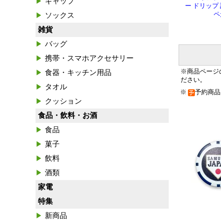
キャップ
ー ドリップ
ペ
ソックス
雑貨
バッグ
携帯・スマホアクセサリー
※商品ページ
食器・キッチン用品
ださい。
タオル
※
予約商
クッション
食品・飲料・お酒
食品
菓子
飲料
酒類
家電
特集
新商品