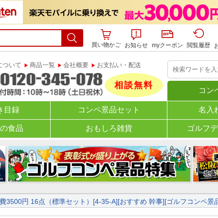
買い物かご
お知らせ
myクーポン
閲覧履歴
について
商品一覧
会社概要
お支払い・配送
相談無料
コン
き目録
ール
コンペ景品セット
ヘッドカバー
ゴルフデ
名入
の食品
ポーチ
暑さ対策グッズ
おもしろ雑貨
ゴルフデ
ブラ