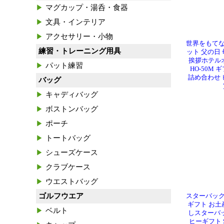
マグカップ・湯呑・食器
文具・インテリア
アクセサリー・小物
世界をもて
練習・トレーニング用具
ット 父の日 
挨拶ホテル
パット練習
HO-50M
詰め合わせ 
バッグ
キャディバッグ
ボストンバッグ
ポーチ
トートバッグ
シューズケース
クラブケース
ウエストバッグ
ゴルフウエア
スターバッ
ギフト お土
ベルト
しスターバ
ヒーギフト S