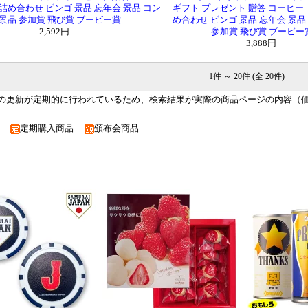
 詰め合わせ ビンゴ 景品 忘年会 景品 コン
ギフト プレゼント 贈答 コーヒー 
景品 参加賞 飛び賞 ブービー賞
め合わせ ビンゴ 景品 忘年会 景品
2,592円
参加賞 飛び賞 ブービー
3,888円
1件 ～ 20件 (全 20件)
の更新が定期的に行われているため、検索結果が実際の商品ページの内容（
品
定期購入商品
頒布会商品