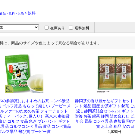
> 飲料
食品・飲料・お酒
在庫あり
送料無料
料は、商品のサイズや色によって異なる場合があります。
ペの参加賞におすすめのお茶 コンペ景品
静岡茶の香り豊かなギフトセット 
 ゴルフ賞品 もらって嬉しい ブービーメ
ント 景品 国産 お茶ギフト 銘茶 ご
ルファーのためのお茶 ティーチョット
返し静岡茶詰合せ S-N251 ギフ
 ティーパック5個入り） 茶来未 参加賞
贈答 お茶 緑茶 静岡 詰め合わせ ビ
白い ゴルフ 食品 急ぎ プレゼント ギフト
年会 景品 コンペ景品 参加賞 飛び
景品 ゴルフコンペ 景品 賞品 コンペ賞品
賞 お土産 粗品 父の日
ゴルフ景品 飛び賞 ブービー賞
1,620円