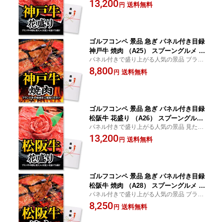
が美しい神戸牛の花盛り 送料無料 パネル付
13,200
品 コンペ賞品 優勝 目録 神戸牛 肉 ギフ
送料無料
円
き目録 ゴルフ賞品 飛び賞 ベスグロ賞 準優
ト もらって嬉しい 景品目録 ゴルフ景品
勝 もらって嬉しい
ゴルフコンペ 景品 急ぎ パネル付き目録
神戸牛 焼肉 （A25） スプーングルメ ゴ
パネル付きで盛り上がる人気の景品 ブラン
ルフコンペ景品 ゴルフコンペ 景品 賞品
ド牛の神戸牛を焼肉で楽しめる パネル付き
8,800
コンペ賞品 優勝 目録 神戸牛 肉 ギフト
送料無料
円
目録 ゴルフ賞品 飛び賞 ベスグロ賞 準優勝
もらって嬉しい 景品目録 ゴルフ景品
もらって嬉しい
ゴルフコンペ 景品 急ぎ パネル付き目録
松阪牛 花盛り （A26） スプーングルメ
パネル付きで盛り上がる人気の景品 見た目
ゴルフコンペ景品 ゴルフコンペ 景品 賞
が美しい松阪牛の花盛り 送料無料 パネル付
13,200
品 コンペ賞品 優勝 目録 松阪牛 肉 ギフ
送料無料
円
き目録 ゴルフ賞品 飛び賞 ベスグロ賞 準優
ト もらって嬉しい 景品目録 ゴルフ景品
勝 もらって嬉しい
ゴルフコンペ 景品 急ぎ パネル付き目録
松阪牛 焼肉 （A28） スプーングルメ ゴ
パネル付きで盛り上がる人気の景品 ブラン
ルフコンペ景品 ゴルフコンペ 景品 賞品
ド牛の松阪牛を焼肉で楽しめる パネル付き
8,250
コンペ賞品 優勝 目録 松阪牛 肉 ギフト
送料無料
円
目録 ゴルフ賞品 飛び賞 ベスグロ賞 準優勝
もらって嬉しい 景品目録 ゴルフ景品
もらって嬉しい