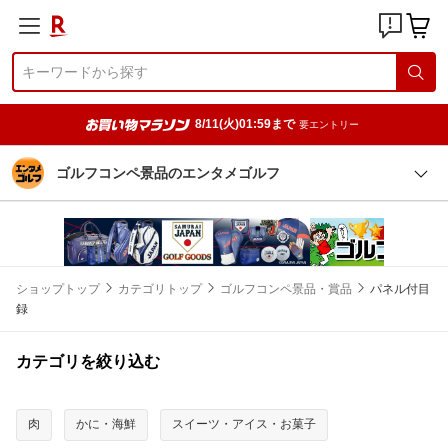
8/11(火)01:59まで
要エントリー
ゴルフコンペ景品のエンタメゴルフ
ショップトップ
カテゴリトップ
ゴルフコンペ景品・賞品
パネル付目
録
カテゴリを絞り込む
肉
かに・海鮮
スイーツ・アイス・お菓子