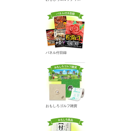
パネル付目録
おもしろゴルフ雑貨