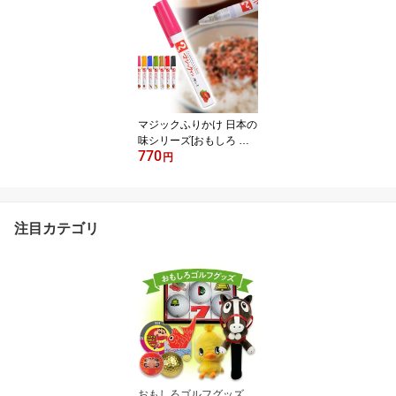
プロゴルファー 高級 ゴ
ルフコンペ景品 ゴルフコ
ンペ 景品 賞品 コンペ賞
品 ゴルフ用品 グッズ ギ
フト プレゼント タイガ
ース 阪神 ゴルフティー
マジックふりかけ 日本の
味シリーズ[おもしろ 食
770
品 雑貨 ペン ふりかけ マ
円
ジックインキ プレゼント
ヘソプロダクション パロ
ディ][ゴルフコンペ景品
ゴルフコンペ 景品 賞品
注目カテゴリ
コンペ賞品][景品 ビンゴ
二次会 運動会 結婚式 イ
ベント パーティ]
おもしろゴルフグッズ