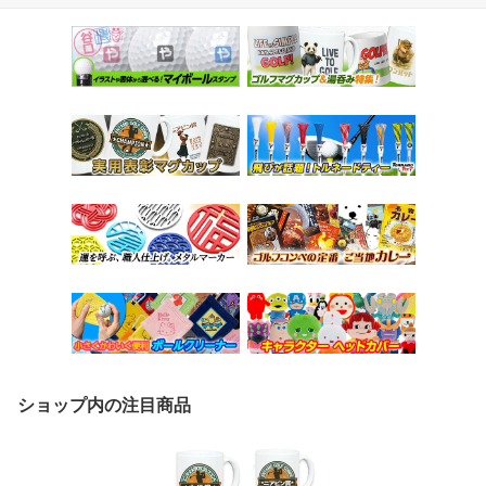
ショップ内の注目商品