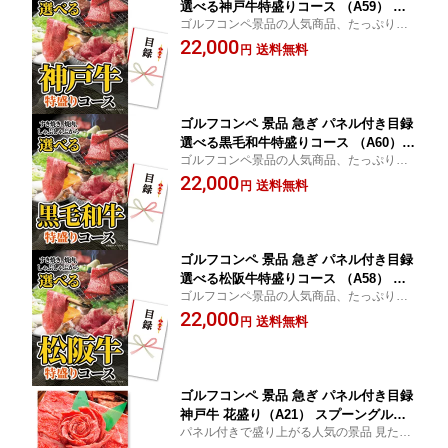
選べる神戸牛特盛りコース （A59） ス
ゴルフコンペ景品の人気商品、たっぷりの
プーングルメ ゴルフコンペ景品 ゴルフ
神戸牛を3種類から選べるパネル付の目録
22,000
コンペ 景品 賞品 コンペ賞品 優勝 目録
送料無料
円
送料無料 パネル付き目録 ゴルフ賞品 飛び
神戸牛 肉 ギフト もらって嬉しい 景品
賞 ベスグロ賞 準優勝 もらって嬉しい
目録 ゴルフ景品
ゴルフコンペ 景品 急ぎ パネル付き目録
選べる黒毛和牛特盛りコース （A60）
ゴルフコンペ景品の人気商品、たっぷりの
スプーングルメ ゴルフコンペ景品 ゴル
黒毛和牛を3種類から選べるパネル付の目録
22,000
フコンペ 景品 賞品 コンペ賞品 優勝 目
送料無料
円
送料無料 パネル付き目録 ゴルフ賞品 飛び
録 黒毛和牛 肉 ギフト もらって嬉しい
賞 ベスグロ賞 準優勝 もらって嬉しい
景品目録 ゴルフ景品
ゴルフコンペ 景品 急ぎ パネル付き目録
選べる松阪牛特盛りコース （A58） ス
ゴルフコンペ景品の人気商品、たっぷりの
プーングルメ ゴルフコンペ景品 ゴルフ
松阪牛を3種類から選べるパネル付の目録
22,000
コンペ 景品 賞品 コンペ賞品 優勝 目録
送料無料
円
送料無料 パネル付き目録 ゴルフ賞品 飛び
松阪牛 肉 ギフト もらって嬉しい 景品
賞 ベスグロ賞 準優勝 もらって嬉しい
目録 ゴルフ景品
ゴルフコンペ 景品 急ぎ パネル付き目録
神戸牛 花盛り（A21） スプーングルメ
パネル付きで盛り上がる人気の景品 見た目
ゴルフコンペ景品 ゴルフコンペ 景品 賞