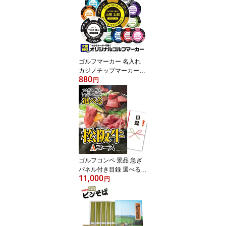
景品 賞品 コンペ賞品 オ
リジナル ドラコン マグ
カップ 名入れ 優勝賞品
記念品 法人コンペ 接待
ゴルフ ゴルフ大会景品
ゴルフマーカー 名入れ
カジノチップマーカー
880
（カジノマーカー） ゴル
円
フマーカー ゴルフコンペ
景品 賞品 参加賞 記念品
販促品 ノベルティ ホー
ルインワン ゴルフ用品
グッズ ギフト プレゼン
ト オリジナル ゴルフ好
き 父の日 誕生日
ゴルフコンペ 景品 急ぎ
パネル付き目録 選べる松
11,000
阪牛Aコース （A55） ス
円
プーングルメ ゴルフコン
ペ景品 ゴルフコンペ 景
品 賞品 コンペ賞品 優勝
目録 松阪牛 肉 ギフト も
らって嬉しい 景品目録