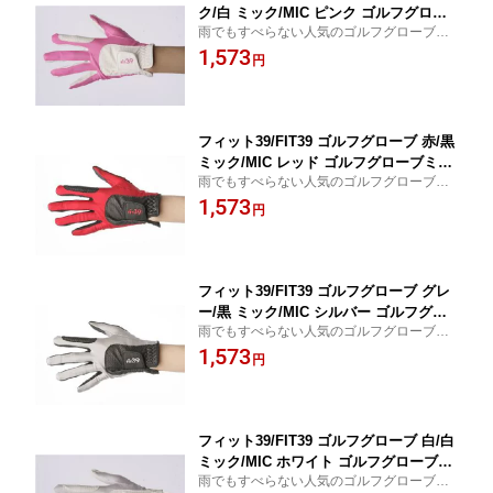
ク/白 ミック/MIC ピンク ゴルフグロー
雨でもすべらない人気のゴルフグローブ、
ブミック ゴルフ手袋 レディース 女性用
フィット39。左手用・右手用あり。 おしゃ
1,573
男女兼用 左手用 右手用 両手用 滑らな
円
れ かわいい おすすめ 母の日 誕生日 敬老の
い 雨 ゴルフ用品 プレゼント ギフト ゴ
日 ゴルフ好き 贈り物
ルフ女子
フィット39/FIT39 ゴルフグローブ 赤/黒
ミック/MIC レッド ゴルフグローブミッ
雨でもすべらない人気のゴルフグローブ、
ク ゴルフ手袋 メンズ レディース 男女
フィット39。左手用・右手用あり。 おしゃ
1,573
兼用 左手用 右手用 両手用 滑らない 雨
円
れ おすすめ 父の日 母の日 誕生日 敬老の日
ゴルフ用品 ゴルフグッズ プレゼント ギ
ゴルフ好き 贈り物
フト
フィット39/FIT39 ゴルフグローブ グレ
ー/黒 ミック/MIC シルバー ゴルフグロ
雨でもすべらない人気のゴルフグローブ、
ーブミック ゴルフ手袋 メンズ レディー
フィット39。左手用・右手用あり。 おしゃ
1,573
ス 男女兼用 左手用 右手用 両手用 滑ら
円
れ おすすめ 父の日 母の日 誕生日 敬老の日
ない 雨 ゴルフ用品 ゴルフグッズ プレ
ゴルフ好き 贈り物
ゼント ギフト
フィット39/FIT39 ゴルフグローブ 白/白
ミック/MIC ホワイト ゴルフグローブミ
雨でもすべらない人気のゴルフグローブ、
ック ゴルフ手袋 メンズ レディース 男