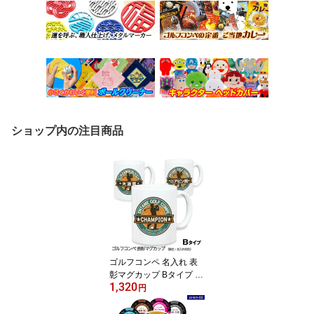
ショップ内の注目商品
ゴルフコンペ 名入れ 表
彰マグカップ Bタイプ 優
1,320
勝 ベスグロ賞 ドラコン
円
賞 ニアピン賞 ゴルフコ
ンペ景品 ゴルフコンペ