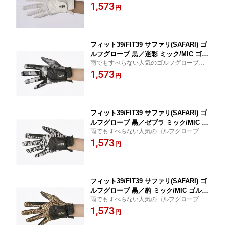
フィット39。左手用・右手用あり。 おしゃ
1,573
女兼用 左手用 右手用 両手用 滑らない
円
れ おすすめ 父の日 母の日 誕生日 敬老の日
雨 ゴルフ用品 ゴルフグッズ プレゼント
ゴルフ好き 贈り物
ギフト
フィット39/FIT39 サファリ(SAFARI) ゴ
ルフグローブ 黒／迷彩 ミック/MIC ゴル
雨でもすべらない人気のゴルフグローブ、
フ 雑貨 ゴルフ用品 グッズ ギフト プレ
フィット39の迷彩デザイン。左手用・右手
1,573
ゼント カモフラ メンズ 滑らない 父の
円
用あり。 おしゃれ おすすめ 誕生日 ゴルフ
日
好き 贈り物 ゴルフ手袋
フィット39/FIT39 サファリ(SAFARI) ゴ
ルフグローブ 黒／ゼブラ ミック/MIC ゴ
雨でもすべらない人気のゴルフグローブ、
ルフ 雑貨 ゴルフ用品 グッズ ギフト プ
フィット39のゼブラデザイン。左手用・右
1,573
レゼント しまうま メンズ レディース
円
手用あり。 おしゃれ おすすめ 誕生日 ゴル
滑らない 父の日
フ好き 贈り物 ゴルフ手袋
フィット39/FIT39 サファリ(SAFARI) ゴ
ルフグローブ 黒／豹 ミック/MIC ゴルフ
雨でもすべらない人気のゴルフグローブ、
雑貨 ゴルフ用品 グッズ ギフト プレゼ
フィット39の豹柄。左手用・右手用あり。
1,573
ント レオパード ヒョウ柄 メンズ レデ
円
おしゃれ かわいい おすすめ 誕生日 ゴルフ
ィース 滑らない 父の日
好き 贈り物 ゴルフ手袋 ゴルフ女子