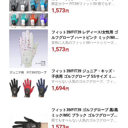
限定カラー FIT39/フィット39 雨でもすべら
ク ゴルフ手袋 メンズ レディース 男女
ない人気のゴルフグローブ おしゃれ おすす
1,573
兼用 左手用 右手用 両手用 滑らない 雨
円
め 父の日 母の日 誕生日 敬老の日 還暦祝い
ゴルフ用品 ゴルフグッズ ゴルフ プレゼ
贈り物 ゴルフ女子 ゴルフ男子
ント ギフト ゴルフ好き
フィット39/FIT39 レディース/女性用 ゴ
ルフグローブ ハートピンク ミック/MIC
女性に人気のフィット39ハートシリーズ。
ハートシリーズ ゴルフ手袋 滑らない 雨
左手/右手/両手用ゴルフグローブ。 おしゃ
1,573
左手用 右手用 両手用 ゴルフ用品 ゴル
円
れ かわいい おすすめ 母の日 誕生日 敬老の
フグッズ プレゼント ギフト ゴルフ女子
日 ゴルフ好き 贈り物
フィット39/FIT39 ジュニア・キッズ・
子供用 ゴルフグローブ SSサイズ ミッ
すべらない人気のゴルフグローブ、フィッ
ク/MIC ゴルフキッズ グローブ ゴルフ手
ト39のジュニア、キッズ、子供、こども用
1,694
袋 滑らない 雨 左手用 右手用 両手用 ゴ
円
小さいサイズ おすすめ 誕生日 贈り物 ジュ
ルフ用品 ゴルフグッズ プレゼント ギフ
ニアゴルフ 練習
ト
フィット39/FIT39 ゴルフグローブ 黒/黒
ミック/MIC ブラック ゴルフグローブミ
雨でもすべらない人気のゴルフグローブ、
ック ゴルフ手袋 メンズ レディース 男
フィット39。左手用・右手用あり。 おしゃ
1,573
女兼用 左手用 右手用 両手用 滑らない
円