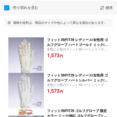
売り切れを含む
標準
価格や送料は、商品のサイズや色によって異なる場合があります。
フィット39/FIT39 レディース/女性用 ゴ
ルフグローブ ハートゴールド ミック/MI
女性に人気のフィット39ハートシリーズ。
C ハートシリーズ ゴルフ手袋 滑らない
左手/右手/両手用ゴルフグローブ。 おしゃ
1,573
雨 左手用 右手用 両手用 ゴルフ用品 ゴ
円
れ かわいい おすすめ 母の日 誕生日 敬老の
ルフグッズ プレゼント ギフト ゴルフ女
日 ゴルフ好き 贈り物
子
フィット39/FIT39 レディース/女性用 ゴ
ルフグローブ ハートシルバー ミック/MI
女性に人気のフィット39ハートシリーズ。
C ハートシリーズ ゴルフ手袋 滑らない
左手/右手/両手用ゴルフグローブ。 おしゃ
1,573
雨 左手用 右手用 両手用 ゴルフ用品 ゴ
円
れ かわいい おすすめ 母の日 誕生日 敬老の
ルフグッズ プレゼント ギフト ゴルフ女
日 ゴルフ好き 贈り物
子
フィット39/FIT39 ゴルフグローブ 限定
カラー ミック/MIC ゴルフグローブミッ