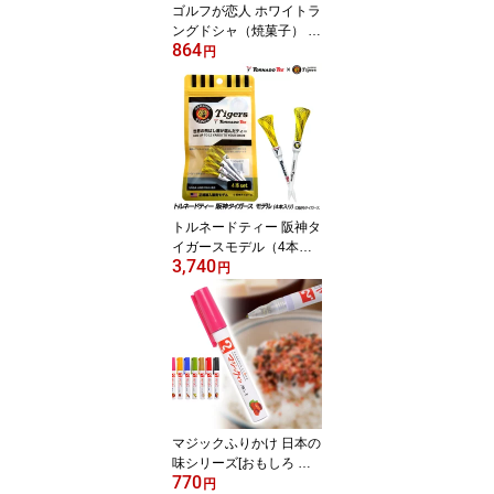
ゴルフが恋人 ホワイトラ
ングドシャ（焼菓子） 参
864
加賞 おもしろ 面白い ゴ
円
ルフ 食品 急ぎ プレゼン
ト ギフト ゴルフコンペ
景品 ゴルフコンペ 景品
賞品 コンペ賞品 ゴルフ
景品 飛び賞 ブービー賞
もらって嬉しい
トルネードティー 阪神タ
イガースモデル（4本入
3,740
り）TORNADO TEE ゴ
円
ルフティー 飛距離アップ
プロゴルファー 高級 ゴ
ルフコンペ景品 ゴルフコ
ンペ 景品 賞品 コンペ賞
品 ゴルフ用品 グッズ ギ
フト プレゼント タイガ
ース 阪神 ゴルフティー
マジックふりかけ 日本の
味シリーズ[おもしろ 食
770
品 雑貨 ペン ふりかけ マ
円