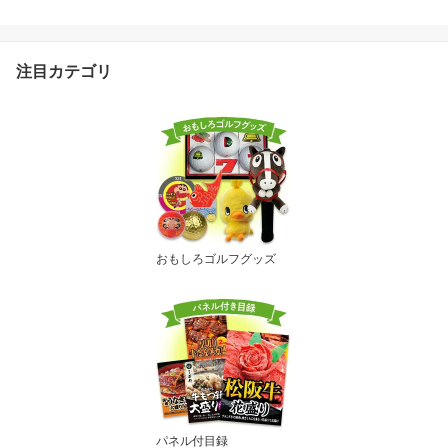
ジックインキ プレゼント
ヘソプロダクション パロ
ディ][ゴルフコンペ景品
ゴルフコンペ 景品 賞品
注目カテゴリ
コンペ賞品][景品 ビンゴ
二次会 運動会 結婚式 イ
ベント パーティ]
おもしろゴルフグッズ
パネル付目録