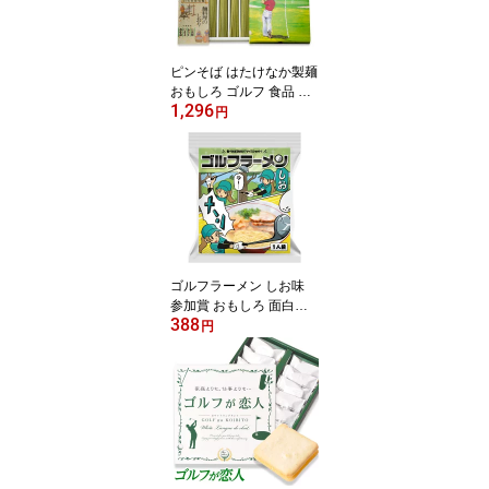
ゴルフ景品
ピンそば はたけなか製麺
おもしろ ゴルフ 食品 急
1,296
ぎ ゴルフコンペ景品 ゴ
円
ルフコンペ 景品 賞品 コ
ンペ賞品 参加賞 ゴルフ
景品 飛び賞 ブービー賞
もらって嬉しい ニアピン
賞 おもしろ景品 ゴルフ
賞品
ゴルフラーメン しお味
参加賞 おもしろ 面白い
388
ゴルフ 食品 急ぎ プレゼ
円
ント ギフト ゴルフコン
ペ景品 ゴルフコンペ 景
品 賞品 コンペ賞品 ゴル
フ景品 飛び賞 ブービー
賞 もらって嬉しい ゴル
フ景品ラーメン