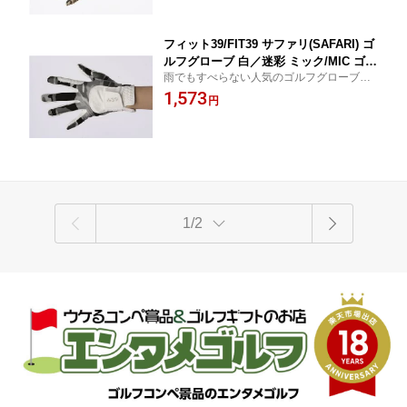
フィット39/FIT39 サファリ(SAFARI) ゴ
ルフグローブ 白／迷彩 ミック/MIC ゴル
雨でもすべらない人気のゴルフグローブ、
フ 雑貨 ゴルフ用品 グッズ ギフト プレ
フィット39の迷彩デザイン。左手用・右手
1,573
ゼント カモフラ メンズ 滑らない 父の
円
用あり。 おしゃれ おすすめ 誕生日 ゴルフ
日
好き 贈り物 ゴルフ手袋
1/2