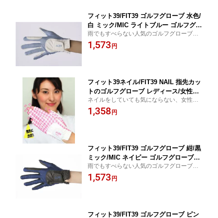
フィット39/FIT39 ゴルフグローブ 水色/
白 ミック/MIC ライトブルー ゴルフグロ
雨でもすべらない人気のゴルフグローブ、
ーブミック ゴルフ手袋 メンズ レディー
フィット39。左手用・右手用あり。 おしゃ
1,573
ス 男女兼用 左手用 右手用 両手用 滑ら
円
れ おすすめ 父の日 母の日 誕生日 敬老の日
ない 雨 ゴルフ用品 ゴルフグッズ プレ
ゴルフ好き 贈り物
ゼント ギフト
フィット39ネイル/FIT39 NAIL 指先カッ
トのゴルフグローブ レディース/女性用
ネイルをしていても気にならない、女性に
ミック/MIC ネイル対応 ゴルフ手袋 滑ら
人気のフィット39ネイルシリーズ。左手/右
1,358
ない 雨 左手用 右手用 両手用 ゴルフ用
円
手/両手用ゴルフグローブ。 おしゃれ おす
品 プレゼント ギフト ゴルフ女子
すめ 母の日 誕生日
フィット39/FIT39 ゴルフグローブ 紺/黒
ミック/MIC ネイビー ゴルフグローブミ
雨でもすべらない人気のゴルフグローブ、
ック ゴルフ手袋 メンズ レディース 男
フィット39。左手用・右手用あり。 おしゃ
1,573
女兼用 左手用 右手用 両手用 滑らない
円
れ おすすめ 父の日 母の日 誕生日 敬老の日
雨 ゴルフ用品 ゴルフグッズ プレゼント
ゴルフ好き 贈り物
ギフト
フィット39/FIT39 ゴルフグローブ ピン