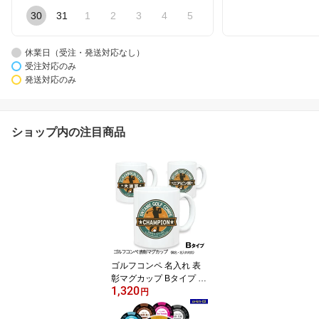
30
31
1
2
3
4
5
休業日（受注・発送対応なし）
受注対応のみ
発送対応のみ
ショップ内の注目商品
ゴルフコンペ 名入れ 表
彰マグカップ Bタイプ 優
1,320
勝 ベスグロ賞 ドラコン
円
賞 ニアピン賞 ゴルフコ
ンペ景品 ゴルフコンペ