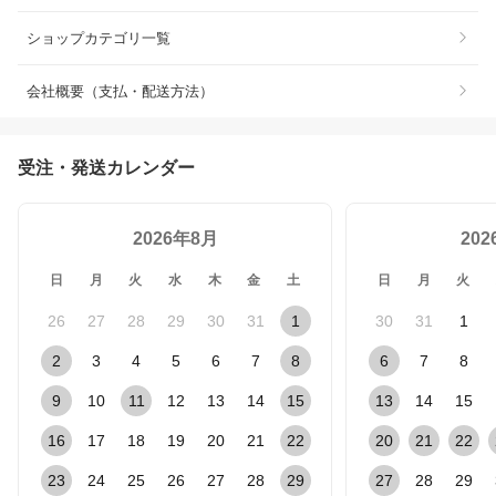
ショップカテゴリ一覧
会社概要（支払・配送方法）
受注・発送カレンダー
2026年8月
20
日
月
火
水
木
金
土
日
月
火
26
27
28
29
30
31
1
30
31
1
2
3
4
5
6
7
8
6
7
8
9
10
11
12
13
14
15
13
14
15
16
17
18
19
20
21
22
20
21
22
23
24
25
26
27
28
29
27
28
29