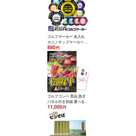
景品 賞品 コンペ賞品 オ
リジナル ドラコン マグ
カップ 名入れ 優勝賞品
記念品 法人コンペ 接待
ゴルフ ゴルフ大会景品
ゴルフマーカー 名入れ
カジノチップマーカー
880
（カジノマーカー） ゴル
円
フマーカー ゴルフコンペ
景品 賞品 参加賞 記念品
販促品 ノベルティ ホー
ルインワン ゴルフ用品
グッズ ギフト プレゼン
ト オリジナル ゴルフ好
き 父の日 誕生日
ゴルフコンペ 景品 急ぎ
パネル付き目録 選べる松
11,000
阪牛Aコース （A55） ス
円
プーングルメ ゴルフコン
ペ景品 ゴルフコンペ 景
品 賞品 コンペ賞品 優勝
目録 松阪牛 肉 ギフト も
らって嬉しい 景品目録