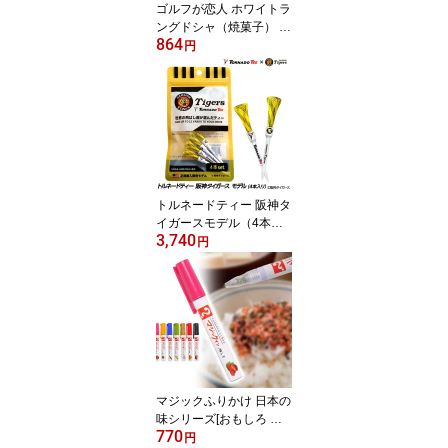
ゴルフが恋人 ホワイトラ
ングドシャ（焼菓子） 参
864
加賞 おもしろ 面白い ゴ
円
ルフ 食品 急ぎ プレゼン
ト ギフト ゴルフコンペ
景品 ゴルフコンペ 景品
賞品 コンペ賞品 ゴルフ
景品 飛び賞 ブービー賞
もらって嬉しい
トルネードティー 阪神タ
イガースモデル（4本入
3,740
り）TORNADO TEE ゴ
円
ルフティー 飛距離アップ
プロゴルファー 高級 ゴ
ルフコンペ景品 ゴルフコ
ンペ 景品 賞品 コンペ賞
品 ゴルフ用品 グッズ ギ
フト プレゼント タイガ
ース 阪神 ゴルフティー
マジックふりかけ 日本の
味シリーズ[おもしろ 食
770
品 雑貨 ペン ふりかけ マ
円