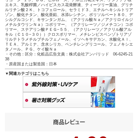
エキス、乳酸桿菌／ハイビスカス花発酵液、ティーツリー葉油、グリチ
ルリチン酸２Ｋ、トコフェロール、セラミド３、エチルヘキシルトリア
ゾン、酸化チタン、酸化亜鉛、水添レシチン、ポリソルベート８０、デ
シルグルコシド、キサンタンガム、（アクリル酸Ｎａ／アクリロイルジ
メチルタウリンＮａ）コポリマー、（アクリレーツ／ジメチコン）コポ
リマー、ステアリン酸ＰＥＧ−５５、（アクリレーツ／アクリル酸アル
キル（Ｃ１０−３０））クロスポリマー、メチレンビスベンゾトリアゾ
リルテトラメチルブチルフェノール、イソヘキサデカン、水酸化Ａｌ、
ＴＥＡ、アルミナ、含水シリカ、ペンチレングリコール、フェノキシエ
タノール、ＰＧ、ケイ酸Ｎａ
・その他：区分：化粧品広告文責：株式会社アンバリッド 06-6245-21
38
・原産国または製造国：日本
▼関連カテゴリはこちら