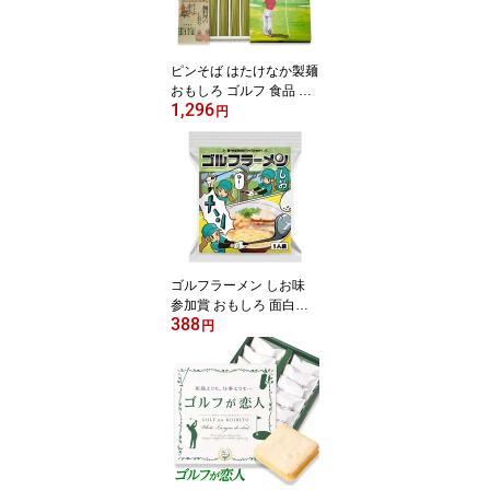
ゴルフ景品
ピンそば はたけなか製麺
おもしろ ゴルフ 食品 急
1,296
ぎ ゴルフコンペ景品 ゴ
円
ルフコンペ 景品 賞品 コ
ンペ賞品 参加賞 ゴルフ
景品 飛び賞 ブービー賞
もらって嬉しい ニアピン
賞 おもしろ景品 ゴルフ
賞品
ゴルフラーメン しお味
参加賞 おもしろ 面白い
388
ゴルフ 食品 急ぎ プレゼ
円
ント ギフト ゴルフコン
ペ景品 ゴルフコンペ 景
品 賞品 コンペ賞品 ゴル
フ景品 飛び賞 ブービー
賞 もらって嬉しい ゴル
フ景品ラーメン