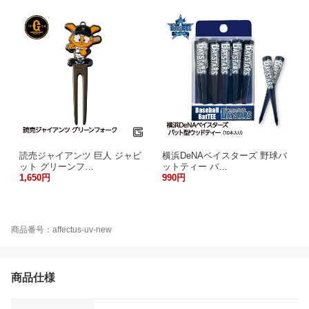
読売ジャイアンツ 巨人 ジャビ
横浜DeNAベイスターズ 野球バ
ット グリーンフ…
ットティー バ…
1,650円
990円
商品番号：affectus-uv-new
商品仕様