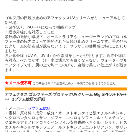
ゴルフ用の日焼け止めのアフェクタスUVクリームがリニューアルして
新登場。
・SPF50+、PA++++になって機能アップ
・近赤外線にも対応しました
紫外線の過酷な環境下、オーストラリアやニュージーランドのプロゴル
ファー達の協力によって開発された日焼け止めクリームです。手のひら
にクリームの塗布感が残らないよう、サラサラの使用感に特にこだわり
ました。
強い紫外線（UV-A、UV-B）から素肌をしっかり守ります。近赤外線に
も対応。べたつかず、汗・水に濡れても白くならない、ウォータープル
ーフタイプです。肌の上で均一にのびて、自然で美しい仕上がりが続き
ます。
★メール便不可
この商品はサイズ超過のためメール便でのお届けはできません。
アフェクタス ゴルファーズ プロテックUVクリーム 60g SPF50+ PA++
++ セプテム総研の詳細
・メーカー：
セプテム総研
・素材・原材料・成分：成分：水、メトキシケイヒ酸エチルヘキシル、
シクロペンタシロキサン、ジフェニルシロキシフェニルトリメチコン、
ジエチルアミノヒドロキシベンゾイル安息香酸ヘキシル、シリカ、ビス
エチルヘキシルオキシフェノールメトキシフェニルトリアジン、ポリシ
リコーン−１５、ＢＧ、セルロース、アルニカ花エキス、ゲンチアナ根