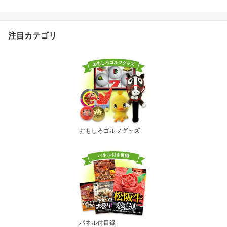
ジックインキ プレゼント
ヘソプロダクション パロ
ディ][ゴルフコンペ景品
ゴルフコンペ 景品 賞品
注目カテゴリ
コンペ賞品][景品 ビンゴ
二次会 運動会 結婚式 イ
ベント パーティ]
おもしろゴルフグッズ
パネル付目録