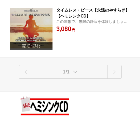
タイムレス・ピース【永遠のやすらぎ】
【ヘミシンクCD】
この瞑想で、無限の静寂を体験しましょ
う。思いは消え去り、深い永遠の安らぎに
3,080
円
癒されます。
1/1