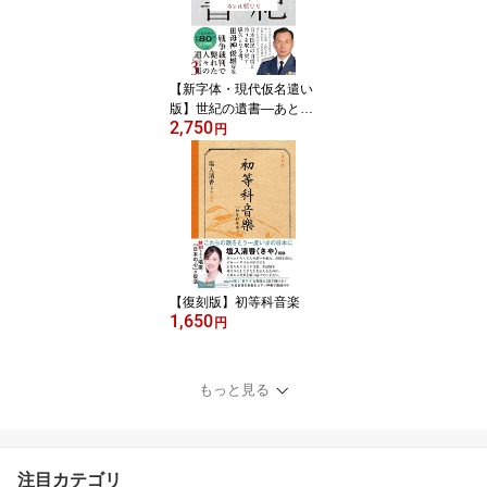
【新字体・現代仮名遣い
版】世紀の遺書―あとは
2,750
頼むぞ
円
【復刻版】初等科音楽
1,650
円
もっと見る
注目カテゴリ