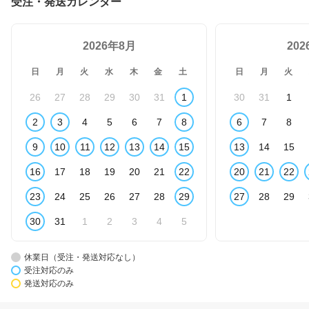
受注・発送カレンダー
2026年8月
20
日
月
火
水
木
金
土
日
月
火
26
27
28
29
30
31
1
30
31
1
2
3
4
5
6
7
8
6
7
8
9
10
11
12
13
14
15
13
14
15
16
17
18
19
20
21
22
20
21
22
23
24
25
26
27
28
29
27
28
29
30
31
1
2
3
4
5
休業日（受注・発送対応なし）
受注対応のみ
発送対応のみ