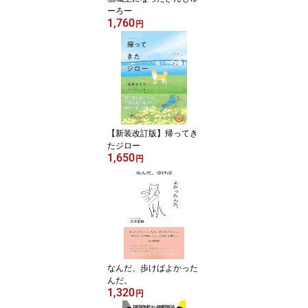
ーろー
1,760
円
【新装改訂版】帰ってき
たジロー
1,650
円
なんだ、歩けばよかった
んだ。
1,320
円