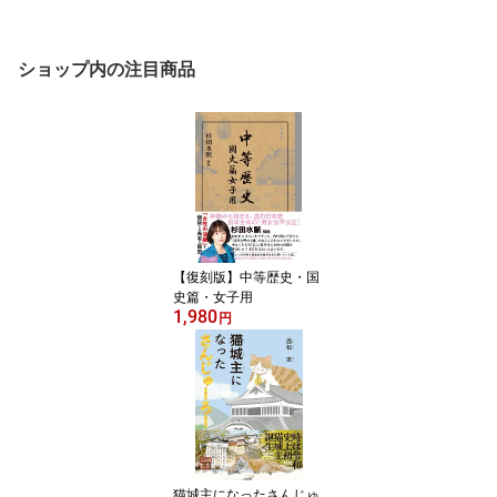
ショップ内の注目商品
【復刻版】中等歴史・国
史篇・女子用
1,980
円
猫城主になったさんじゅ