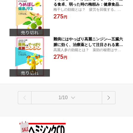
る食卓、弱った時の梅頼み：健康食品の
梅干しの効能とは？ 疲労を回復する。動
効果を解説した書籍
脈硬化を予防する。便秘と下痢を解消す
275
円
る。免疫力を高めガンを予防する。肝臓の
機能を高める。【ウメボシ、うめぼし、し
そ、はちみつ】
難病にはやっぱり高麗ニンジン—五臓六
腑に効く、治療薬として注目される素晴
高麗人参の効能とは？ 薬効の秘密はサポ
らしい薬効：健康食品の効果を解説した
ニン効果。脳卒中・心筋梗塞を予防。男性
275
書籍
円
機能アップする。【漢方薬、高麗人参茶、
朝鮮人参エキス、石鹸、ローヤルゼリー、
サプリメント】
1/10