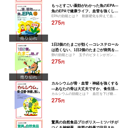
もっとすごい薬効がわかった魚のEPA—
魚のEPAで健康ライフ、血管を強くし、
EPAの効能とは？ 動脈硬化を抑えて血
成人病に効く！：健康食品の効果を解説
栓、血管の老化を防ぐ効果。心臓機能を回
275
した書籍
円
復する。高血圧の改善する。ガン細胞の増
殖をストップする【DHA、αリノレン酸、
サプリメント】
1日2個のたまごが効く—コレステロール
は恐くない、1日2個のたまごが病気を予
卵の効能とは？ 玉子のビタミンがガンを
防する：健康食品の効果を解説した書籍
予防。卵のたんぱく質に血圧を抑制する効
275
円
果。血管を強くして心臓病を予防。ボケな
い脳組織をつくる。貧血予防【たまご、タ
マゴ、玉子】
カルシウムが骨・血管・神経を強くする
—あなたの骨は大丈夫ですか、食生活に
カルシウムの効能とは？ 血圧を下げ糖尿
もっとカルシウムを：健康食品サプリの
病を予防する効果。ガンを撃退する。その
275
効果効能を解説した書籍
円
不足は骨粗鬆症や動脈硬化、老人性痴呆症
を招く【サプリメント、小魚、食品、子
供、マグネシウム】
驚異の自然食品プロポリス—ミツバチが
つくる神秘薬、抜群の効果で注目され始