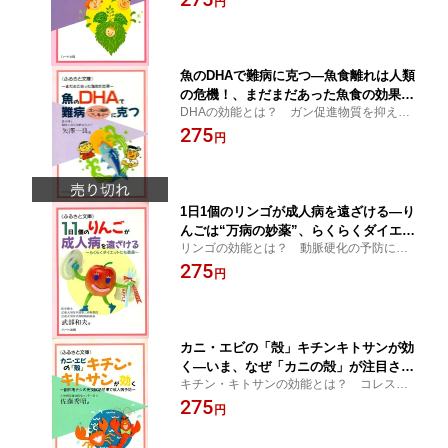
円
レルギー体質を改善する。心筋梗塞や脳梗
塞を防ぐ。【国産しそ油、紫蘇オイル、サ
プリメント】
魚のDHAで難病に克つ—魚食離れは人類
の危機！、まだまだあった魚食の効果：
DHAの効能とは？ ガン促進物質を抑え
健康食品の効果を解説した書籍
る。大腸ガン家系の人には予防効果があ
275
円
る。血液をサラサラにして血圧を下げる。
記憶学習能力を向上させる。【EPA、母
乳、サプリメント】
1日1個のリンゴが成人病を遠ざける—り
んごは“万病の妙薬”、らくらくダイエッ
リンゴの効能とは？ 動脈硬化の予防に効
トにも最適：健康食品の効果を解説した
果がある。りんご繊維が糖尿病を克服し、
275
書籍
円
便秘を解消する。さらに大腸ガンを予防す
る。ダイエットできる。【りんご酢、林檎
ジュース】
カニ・エビの「殻」キチンキトサンが効
く—いま、なぜ「カニの殻」が注目され
キチン・キトサンの効能とは？ コレステ
るのか、副作用ナシの免疫賦活効果で成
ロールを低下させる。脳卒中や心臓病を予
275
人病予防：健康食品の効果を解説した書
円
防する。ガンの抑制効果がある。自然治癒
籍
力をパワーアップする。肝臓を守る。