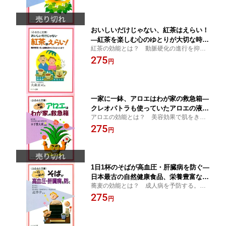
だみ茶、化粧水、石鹸、入浴剤、サプリメ
ント】
おいしいだけじゃない、紅茶はえらい！
—紅茶を楽しむ心のゆとりが大切な時
紅茶の効能とは？ 動脈硬化の進行を抑え
代、精神安定・成人病撃退からダイエッ
る。食中毒を解消。インフルエンザウイル
275
トまで：健康食品の効果を解説した書籍
円
スを退治する。自然に無理なくダイエッ
ト。上手な茶葉の見分け方や美味しい入れ
方もご紹介【効果】
一家に一鉢、アロエはわが家の救急箱—
クレオパトラも使っていたアロエの液汁
アロエの効能とは？ 美容効果で肌をきめ
は有効成分の宝庫、小さなケガから大き
細やかに。炎症を鎮める。胃腸を整える。
275
な症状まで効く：健康食品の効果を解説
円
口臭を防ぐ【アロエベラ、ジュース、クリ
した書籍
ーム、化粧水、軟膏、ジェル、ヨーグル
ト、サプリメント】
1日1杯のそばが高血圧・肝臓病を防ぐ—
日本最古の自然健康食品、栄養豊富な庶
蕎麦の効能とは？ 成人病を予防する。ル
民の味が成人病を予防する：健康食品の
チンが血圧を下げる効果がある。豊富な食
275
効果を解説した書籍
円
物繊維が便秘をよくする。コリンが肝臓の
機能を回復する。【ソバ、そば】