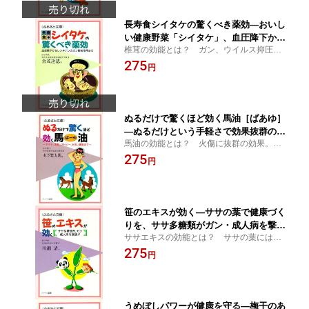
【酢、サプリメント】
長寿食シイタケの驚くべき薬効—おいし
い健康野菜「シイタケ」、血圧降下から
椎茸の効能とは？ ガン、ウイルス抑圧に
レンチナンのガン抑制効果まで：健康食
効果を発揮する。血圧を下げる。コレステ
275
品の効果を解説した書籍
円
ロール排除し動脈硬化を緩和する。骨粗鬆
症を改善【しいたけ茶、栽培、シイタケ
菌、サプリメント】
ぬるだけで驚くほど効く馬油［ばあゆ］
—ぬるだけという手軽さで効果抜群の民
馬油の効能とは？ 火傷に抜群の効果。湿
間薬、ヤケド、美肌、アトピー、水虫、
疹・アトピーは入浴後に塗る。筋肉痛神経
275
腰痛まで：健康食品の効果を解説した書
円
痛を鎮める。便秘や痔に効く【シャンプ
籍
ー、スキンクリーム、石鹸、トリートメン
ト、ボディソープ】
笹のエキスが効く—ササの葉で健康づく
りを、ササ多糖類がガン・成人病を撃
ササエキスの効能とは？ ササの葉には抗
退!!：健康食品の効果を解説した書籍
菌性があり、ガンにも効果がある。意外に
275
円
多いササの含有成分、“ササ多糖類”に薬効が
ある。【笹エキス、サプリメント】
うめぼしパワーが健康を守る—梅干のあ