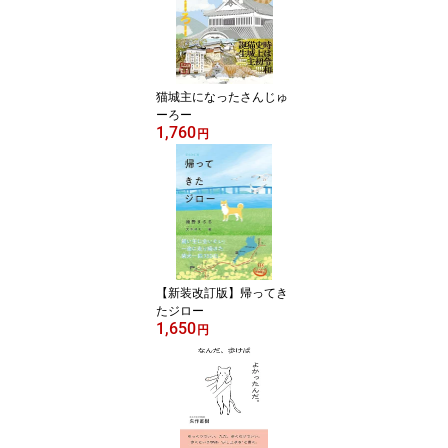
猫城主になったさんじゅ
ーろー
1,760
円
【新装改訂版】帰ってき
たジロー
1,650
円