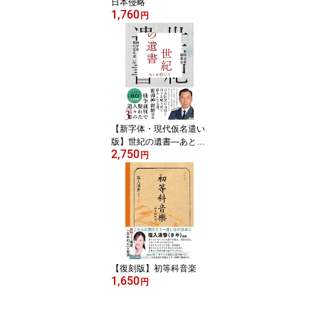
日本侵略
1,760
円
【新字体・現代仮名遣い
版】世紀の遺書―あとは
2,750
頼むぞ
円
【復刻版】初等科音楽
1,650
円