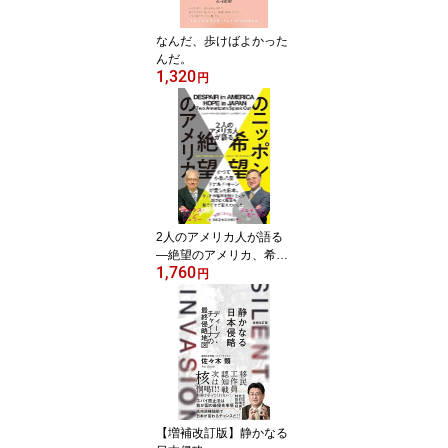
なんだ、歩けばよかった
んだ。
1,320
円
2人のアメリカ人が語る
―絶望のアメリカ、希望
1,760
のニッポン
円
【増補改訂版】静かなる