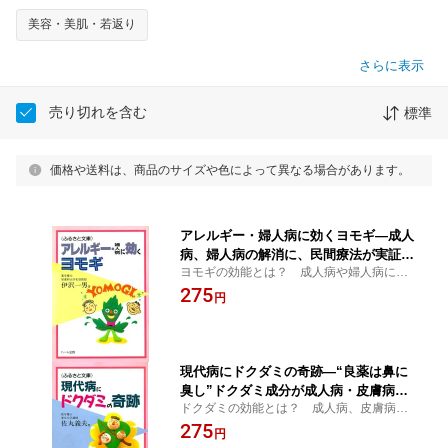
美容・美肌・若返り
さらに表示
売り切れを含む
標準
価格や送料は、商品のサイズや色によって異なる場合があります。
アレルギー・婦人病に効くヨモギ—成人
病、婦人病の解消に、民間療法が実証す
ヨモギの効能とは？ 成人病や婦人病に最
るヨモギの効用：健康食品の効果を解説
適。高血圧を解消する。動脈硬化を防ぐ。
275
した書籍
円
ぜんそくにはヨモギ根酒が効果あり【ヨモ
ギ茶、よもぎ蒸し、クリーム、サプリメン
ト】
現代病にドクダミの奇跡—“良薬は鼻に
臭し”ドクダミ成分が成人病・皮膚病に
ドクダミの効能とは？ 成人病、皮膚病に
効く：健康食品の効果を解説した書籍
効果がある。動脈硬化の進行をストップす
275
円
る。整腸作用で便秘を解消する【国産どく