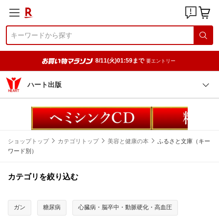
8/11(火)01:59まで
要エントリー
ハート出版
ショップトップ
カテゴリトップ
美容と健康の本
ふるさと文庫（キー
ワード別）
カテゴリを絞り込む
ガン
糖尿病
心臓病・脳卒中・動脈硬化・高血圧