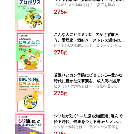
プロポリスの効能とは？ 炎症を鎮め、抵
めたプロポリス：健康食品の効果を解説
抗力をつける効果がある。老化を防ぎ、素
275
した書籍
円
肌美人になる【のど飴、キャンディー、ス
プレー、ローヤルゼリー、原液、カプセ
ル、サプリメント】
こんな人にビタミンC—欠かさず取ろ
う、愛煙家・酒好き・ストレス過多の人
ビタミンCの効能とは？ コラーゲンを合
から妊婦までの必須栄養素：健康食品サ
成し、維持する。抗酸化作用を強める。免
275
プリの効果効能を解説した書籍
円
疫機能を高める効果。動脈硬化を防ぐ。
【粉末、化粧水、パウダー、誘導体、美容
液、サプリメント】
若返りとガン予防にビタミンE—豊かな
時代に豊かな栄養素を、成人病の温床
ビタミンEの効能とは？ 老化を遅らせる。
「過酸化脂質」を抑制する：健康食品サ
血管に弾力をもたせ動脈硬化を予防する。
275
プリの効果効能を解説した書籍
円
心臓疾患を未然に防ぐ効果がある。細胞の
ガン化を防ぐ。【誘導体、オイル、サプリ
メント】
シソ油が効く!!—油脂も効能別に選んで
摂る時代、健康をつくる高α−リノレン
シソ油の効能とは？ 乳ガンや大腸癌を抑
酸：健康食品の効果を解説した書籍
圧する。ガンの転移を防ぐ効果もある。ア
275