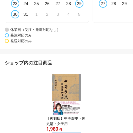
23
24
25
26
27
28
29
27
28
29
30
31
1
2
3
4
5
休業日（受注・発送対応なし）
受注対応のみ
発送対応のみ
ショップ内の注目商品
【復刻版】中等歴史・国
史篇・女子用
1,980
円