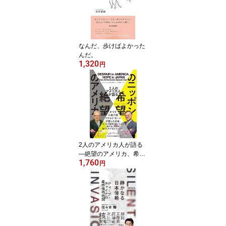
なんだ、歩けばよかった
んだ。
1,320
円
2人のアメリカ人が語る
―絶望のアメリカ、希望
1,760
のニッポン
円