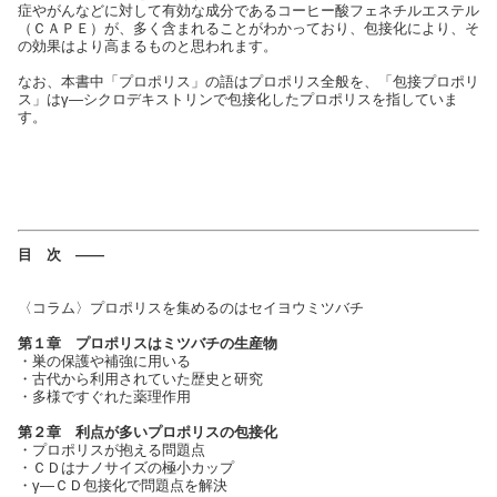
症やがんなどに対して有効な成分であるコーヒー酸フェネチルエステル
（ＣＡＰＥ）が、多く含まれることがわかっており、包接化により、そ
の効果はより高まるものと思われます。
なお、本書中「プロポリス」の語はプロポリス全般を、「包接プロポリ
ス」はγ—シクロデキストリンで包接化したプロポリスを指していま
す。
目 次 ——
〈コラム〉プロポリスを集めるのはセイヨウミツバチ
第１章 プロポリスはミツバチの生産物
・巣の保護や補強に用いる
・古代から利用されていた歴史と研究
・多様ですぐれた薬理作用
第２章 利点が多いプロポリスの包接化
・プロポリスが抱える問題点
・ＣＤはナノサイズの極小カップ
・γ—ＣＤ包接化で問題点を解決