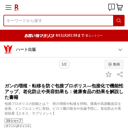
8/11(火)01:59まで
要エントリー
ハート出版
1/2
動画
ガンの増殖・転移を防ぐ包接プロポリス—包接化で機能性
アップ、老化防止や美容効果も：健康食品の効果を解説し
た書籍
包接プロポリスの効能とは？ 癌の増殖や転移を抑制。痛風や高尿酸血症を
改善。インフルエンザに有効。ピロリ菌の除去や虫歯予防に。老化防止や美
容効果【エキス、サプリメント】