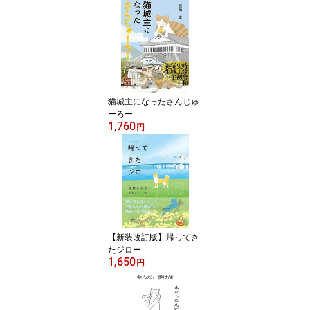
猫城主になったさんじゅ
ーろー
1,760
円
【新装改訂版】帰ってき
たジロー
1,650
円