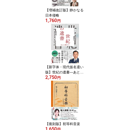
【増補改訂版】静かなる
日本侵略
1,760
円
【新字体・現代仮名遣い
版】世紀の遺書―あとは
2,750
頼むぞ
円
【復刻版】初等科音楽
1,650
円