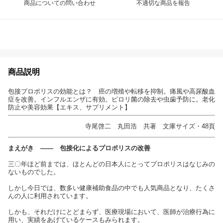
商品についての問い合わせ
不適切な商品を報告
商品説明
包接プロポリスの効能とは？ 癌の増殖や転移を抑制。痛風や高尿酸血
症を改善。インフルエンザに有効。ピロリ菌の除去や虫歯予防に。老化
防止や美容効果【エキス、サプリメント】
寺尾啓二 丸田浩 共著 文庫サイズ・48頁
まえがき —— 包接化によるプロポリスの改善
三〇年ほど前までは、ほとんどの日本人にとってプロポリスはなじみの
ないものでした。
しかし今日では、数多い健康補助食品の中でも人気商品となり、たくさ
んの人に利用されています。
しかも、それだけにとどまらず、医療現場において、医師が治療行為に
用い、実績をあげているケースもみられます。