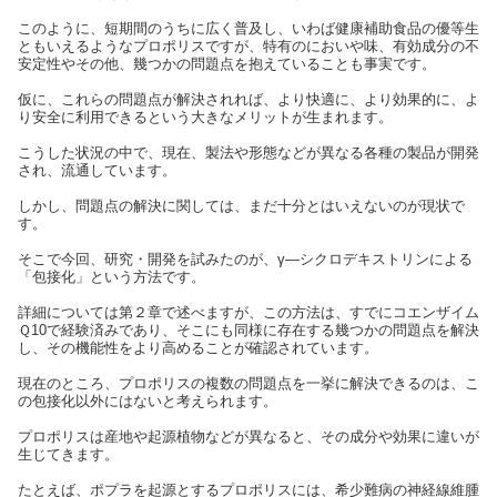
このように、短期間のうちに広く普及し、いわば健康補助食品の優等生
ともいえるようなプロポリスですが、特有のにおいや味、有効成分の不
安定性やその他、幾つかの問題点を抱えていることも事実です。
仮に、これらの問題点が解決されれば、より快適に、より効果的に、よ
り安全に利用できるという大きなメリットが生まれます。
こうした状況の中で、現在、製法や形態などが異なる各種の製品が開発
され、流通しています。
しかし、問題点の解決に関しては、まだ十分とはいえないのが現状で
す。
そこで今回、研究・開発を試みたのが、γ—シクロデキストリンによる
「包接化」という方法です。
詳細については第２章で述べますが、この方法は、すでにコエンザイム
Ｑ10で経験済みであり、そこにも同様に存在する幾つかの問題点を解決
し、その機能性をより高めることが確認されています。
現在のところ、プロポリスの複数の問題点を一挙に解決できるのは、こ
の包接化以外にはないと考えられます。
プロポリスは産地や起源植物などが異なると、その成分や効果に違いが
生じてきます。
たとえば、ポプラを起源とするプロポリスには、希少難病の神経線維腫