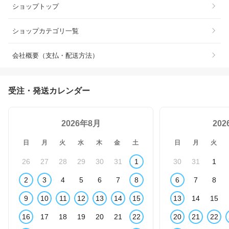
ショップトップ
ショップカテゴリ一覧
会社概要（支払・配送方法）
受注・発送カレンダー
2026年8月
20
日
月
火
水
木
金
土
日
月
火
26
27
28
29
30
31
1
30
31
1
2
3
4
5
6
7
8
6
7
8
9
10
11
12
13
14
15
13
14
15
16
17
18
19
20
21
22
20
21
22