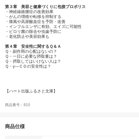
第３章 美容と健康づくりに包接プロポリス
・神経線維腫症の改善効果
・がんの増殖や転移を抑制する
・痛風や高尿酸血症を予防・改善
・インフルエンザに有効、エイズに可能性
・ピロリ菌の除去や虫歯予防に
・老化防止や美容効果も
第４章 安全性に関するＱ＆Ａ
Ｑ・副作用の心配はないの？
Ｑ・一日に必要な摂取量は？
Ｑ・摂取してはいけない人は？
Ｑ・γ—ＣＤの安全性は？
【ハート出版ふるさと文庫】
商品番号：810
商品仕様