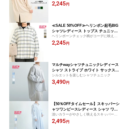
なしを演出
2,245
ル ブルー 綿 綿100% 秋 冬 後ろ姿に恋
円
をした SALE new19/st/sn/sh
≪SALE 50%OFF≫ヘリンボン起毛BIG
シャツレディース トップス チュニック
ヘリンボーンチェック柄がコーデに映えるB
チェック 起毛 BIGシャツ ベージュ ナチ
IGシャツ
2,245
ュラル イエロー 綿100% 綿 SALE new
円
19/st/sh
マルチwayシャツチュニックレディース
シャツ ストライプ ホワイト サックス
シルエットを楽しむシャツチュニック
ナチュラル ミント ブルー ポリエステル
3,490
綿
円
【50％OFFタイムセール】スキッパーシ
ャツワンピースレディース シャツ ワン
淡いカラーがやさしく映えるスキッパーシ
ピース ホワイト サックス ナチュラル
ャツワンピース
2,495
ミント ブルー ストライプ ポリエステル
円
綿