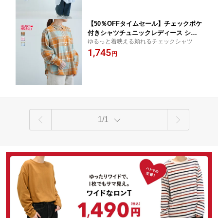
【50％OFFタイムセール】チェックポケ
付きシャツチュニックレディース シャ
ゆるっと着映える頼れるチェックシャツ
ツ チェック ピンク ブルー オレンジ レ
1,745
ーヨン 綿
円
1/1