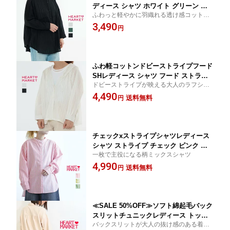
ディース シャツ ホワイト グリーン ブ
ふわっと軽やかに羽織れる透け感コットン
ラック 春 夏 秋 綿100
シャツ
3,490
円
ふわ軽コットンドビーストライプフード
SHレディース シャツ フード ストライ
ドビーストライプが映える大人のラフシャ
プホワイト ブラック 春 夏 秋 綿100
ツ
4,490
送料無料
円
チェックxストライプシャツレディース
シャツ ストライプ チェック ピンク イ
一枚で主役になる柄ミックスシャツ
エロー ブルー 綿100
4,990
送料無料
円
≪SALE 50%OFF≫ソフト綿起毛バック
スリットチュニックレディース トップ
バックスリットが大人の抜け感のある着こ
ス チュニック 無地 グリーン ナチュラ