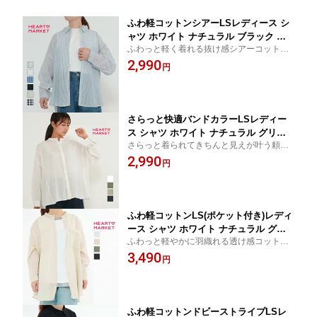
ふわ軽コットンシアーLSレディース シ
ャツ ホワイト ナチュラル ブラック ネ
ふわっと軽く着れる抜け感シアーコットン
イビー 綿
シャツ
2,990
円
さらっと快適バンドカラーLSレディー
ス シャツ ホワイト ナチュラル グリー
さらっと着られてきちんと見えが叶う頼れ
ン チャコール レーヨン
る1枚
2,990
円
ふわ軽コットンLS(ポケット付き)レディ
ース シャツ ホワイト ナチュラル グリ
ふわっと軽やかに羽織れる透け感コットン
ーン ブラック 春 夏 秋 綿100
シャツ
3,490
円
ふわ軽コットンドビーストライプLSレ