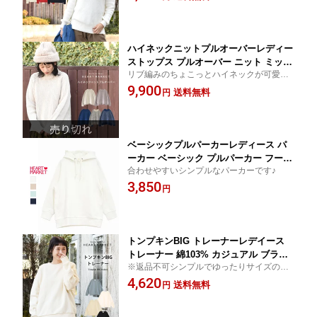
/st/kn 260124-S
ハイネックニットプルオーバーレディー
ストップス プルオーバー ニット ミック
リブ編みのちょこっとハイネックが可愛い
スニット ブルー ベージュ ナチュラル
ざっくりニット。
9,900
ネイビー /st/kn
送料無料
円
ベーシックプルパーカーレディース パ
ーカー ベーシック プルパーカー フード
合わせやすいシンプルなパーカーです♪
パーカー パーカー ホワイト ベージュ
3,850
サックス ネイビー パーカー祭り ベーシ
円
ックアイテム パーカー特集 /st
トンプキンBIG トレーナーレデイース
トレーナー 綿103% カジュアル ブラッ
※返品不可シンプルでゆったりサイズのト
ク サックス ホワイト ナチュラル 無地
レーナーです
4,620
人気 04ss ベーシックアイテム お宝アイ
送料無料
円
テム トップス OUTLET /st/as ss2603