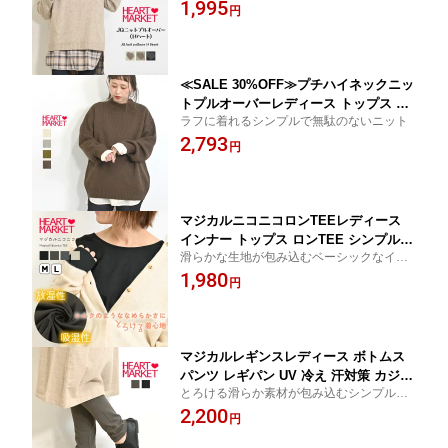
1,995
ット プルオーバー ワンポイント ハート
円
もっちり 柔らかい チャコール ベージュ
SALE商品 salerank/st/kn
≪SALE 30%OFF≫プチハイネックニッ
トプルオーバーレディース トップス ニ
ラフに着れるシンプルで無駄のないニット
ット プルオーバー 長袖 ホワイト グレ
2,793
ージュ ブラウン グリーン ナイロン ア
円
クリル new19/sh/st/kn 260204
マジカルニコニコロンTEEレディース
インナー トップス ロンTEE シンプル
滑らかな生地が包み込むベーシックなイン
ナチュラル チャコール ブラック インク
ナー
1,980
ブルー インナー特集 ニコロン特集 /st s
円
s2603
マジカルレギンスレディース ボトムス
パンツ レギパン UV 冷え 汗対策 カジュ
とろける滑らか素材が包み込むシンプルで
アル 楽ちん M L ブラック チャコール
履き心地抜群なレギンス。
2,200
冬 秋 春 /bt/hb ss2603
円