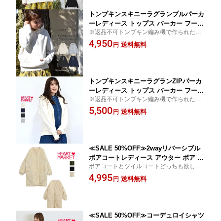
トンプキンスキニーラグランプルパーカ
ーレディース トップス パーカー フード
※返品不可トンプキン編み機で作られた価
フードパーカー ホワイト ブラック ネイ
値あるラグランパーカー
4,950
ビー 白 黒 紺 グレー 灰色 パーカー祭り
送料無料
円
ベーシックアイテム
トンプキンスキニーラグランZIPパーカ
ーレディース トップス パーカー フード
※返品不可トンプキン編み機で作られた価
フードパーカー ホワイト ブラック グレ
値あるラグランパーカー
5,500
ー ネイビー 青 白 黒 灰色 秋の羽織り パ
送料無料
円
ーカー特集 OUTLET /st/as ss2603
≪SALE 50%OFF≫2wayリバーシブル
ボアコートレディース アウター ボア ホ
ボアコートとツイルコートどっちも欲しい
ワイト ブラック カーキ 秋 冬 コート お
を叶える2WAY
4,995
宝アイテム SALE/so
送料無料
円
≪SALE 50%OFF≫コーデュロイシャツ