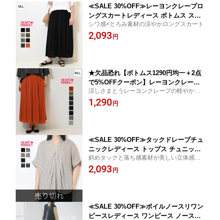
≪SALE 30%OFF≫レーヨンクレープロ
ングスカートレディース ボトムス スカ
シワ感×とろみ素材の涼やかロングスカート
ート ロングスカート ウエストゴム レー
2,093
ヨン 綿/bt/as/ky09
円
★欠品恐れ【ボトムス1290円均一＋2点
で5%OFFクーポン】レーヨンクレープ
涼しさまとうレーヨンクレープの軽やかワ
ワイドパンツレディース ボトムス パン
イドパンツ
1,290
ツ ワイドパンツ ポケット ウエストゴム
円
レーヨン 綿/bt/as/ky09
≪SALE 30%OFF≫タックドレープチュ
ニックレディース トップス チュニック
斜めタックと落ち感素材が美しい立体感を
スキッパーカラー ヘンリーネック シャ
作る柔らかチュニック
2,093
ツ 半袖 ブラック ホワイト チャコール
円
ドット サックス 花柄 ストライプ レー
ヨン/sn/6ko/ky09
≪SALE 30%OFF≫ボイルノースリワン
ピースレディース ワンピース ノースリ