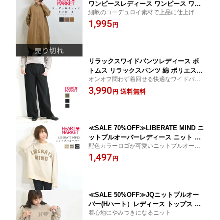
ワンピースレディース ワンピース ワン
細畝のコーデュロイ素材で上品に仕上げた
ピ カジュアル 春 秋 冬 チャコール グレ
シャツワンピ
1,995
ージュ ベージュ コットン 綿 SALE商品
円
トップス SALE残りわずか SALE残りわ
ずか
リラックスワイドパンツレディース ボ
トムス リラックスパンツ 綿 ポリエステ
オンオフ問わず着回せる快適なワイドパン
ル ブラック カーキ チャコール /bt
ツ
3,990
送料無料
円
≪SALE 70%OFF≫LIBERATE MIND ニ
ットプルオーバーレディース ニット 秋
配色カラーロゴが可愛いニットプルオーバ
冬 ナチュラル ホワイト ネイビー カジ
ー
1,497
ュアル ロゴ 綿 アクリル ポリエステル
円
アクリル ナイロン トップス セール在庫
わずか/st/kn
≪SALE 50%OFF≫JQニットプルオー
バー(Hハート）レディース トップス 秋
着心地にやみつきになるニット
冬 ナチュラル FREE フリー 可愛い ニ