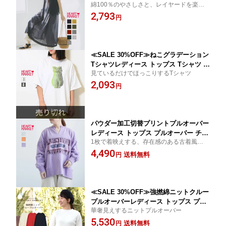
綿100％のやさしさと、レイヤードを楽し
ーブ 無地 ボイル 布帛 綿 カジュアル 春
める軽やかワンピース
2,793
夏 秋/sp/6ko/ky09
円
≪SALE 30%OFF≫ねこグラデーション
Tシャツレディース トップス Tシャツ プ
見ているだけでほっこりするTシャツ
リント ホワイト チャコール 綿 ポリウ
2,093
レタン/st
円
パウダー加工切替プリントプルオーバー
レディース トップス プルオーバー チュ
1枚で着映えする、存在感のある古着風ロゴ
ニック 長袖 オータム オレンジ ライト
プルオーバー
4,490
パープル 綿 ポリウレタン
送料無料
円
≪SALE 30%OFF≫強撚綿ニットクルー
プルオーバーレディース トップス プル
華奢見えするニットプルオーバー
オーバー ナチュラル ネイビー レッド
5,530
ニット knit 人気アイテム お宝アイテム
送料無料
円