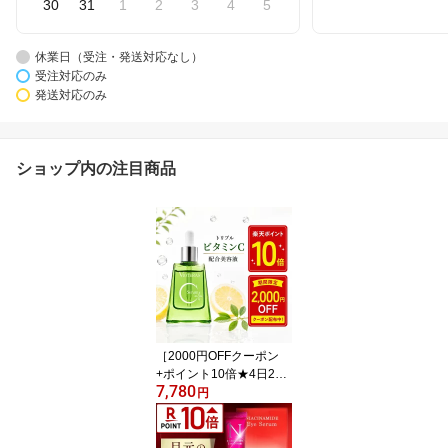
30
31
1
2
3
4
5
休業日（受注・発送対応なし）
受注対応のみ
発送対応のみ
ショップ内の注目商品
［2000円OFFクーポン
+ポイント10倍★4日20:0
7,780
0〜12日9:59マデ］【公
円
式】VIOTERAS Cセラム
美容液 ビタミンC シミ
シミ消し くすみ 美白 毛