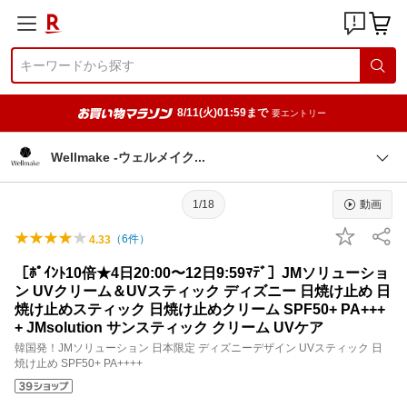
8/11(火)01:59まで
要エントリー
Wellmake -ウェルメイ
ク
1/18
動画
（
6
件）
4.33
［ﾎﾟｲﾝﾄ10倍★4日20:00〜12日9:59ﾏﾃﾞ］JMソリューショ
ン UVクリーム＆UVスティック ディズニー 日焼け止め 日
焼け止めスティック 日焼け止めクリーム SPF50+ PA+++
+ JMsolution サンスティック クリーム UVケア
韓国発！JMソリューション 日本限定 ディズニーデザイン UVスティック 日
焼け止め SPF50+ PA++++