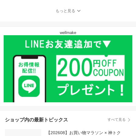
合】 バストクリーム バ
ストアップ クリーム バ
もっと見る
ストケア 育乳 谷間 ボリ
ューム ハリ たれ 美乳 バ
ストケアクリーム バスト
マッサージ 無添加
wellmake
ショップ内の最新トピックス
すべて見る
【202608】お買い物マラソン × 神トク