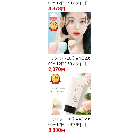
00〜12日9:59マデ］【公
4,378
式】【ジムジルカラーシ
円
ャンプー】白髪染め シャ
ンプー Jjimjil Color Sha
mpo カラーシャンプー
ダークブラウン 白髪ケア
頭皮ケア ノンジアミン
スルホコハク酸ラウレス
2Na セラミド
［ポイント10倍★4日20:
00〜12日9:59マデ］【公
2,370
式トワタッチ】トワタッ
円
～
チ ハートクッションファ
ンデ troistouch クッショ
ンファンデ 6種14g 韓国
コスメ クッションファン
デーション メイク持続
保湿 カバー力 マット 毛
穴カバー 80時間ファン
デ
［ポイント10倍★4日20:
00〜12日9:59マデ］【公
8,800
式】【SupLif シルキーバ
円
～
ストクリーム 特許成分配