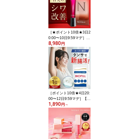
穴 ニキビ そばかす シワ
改善 たるみ 肌荒れ 赤み
乾燥肌 保湿ビタミンC誘
導
［★ポイント10倍★3日2
0:00〜10日9:59マデ］
8,980
【公式】アイクリーム 目
円
の下のたるみ シワ改善
クマ 【医薬部外品 アイ
クリーム ヴィオテラスN
アイセラム】 シワ 目元
目の下 クマ クリーム ま
ぶた ナイアシンアミド
目元美容液 目元ケア 目
元クリーム
［ポイント10倍★4日20:
00〜12日9:59マデ］【公
1,890
式】乳酸菌 サプリ【4兆
円
～
個23種の乳酸菌 ビオフ
ィル】 酪酸菌 ビフィズ
ス菌 サプリメント 乳酸
菌生産物質 納豆菌 イヌ
リン 麹 フラクトオリゴ
糖 オリゴ糖 ナットウキ