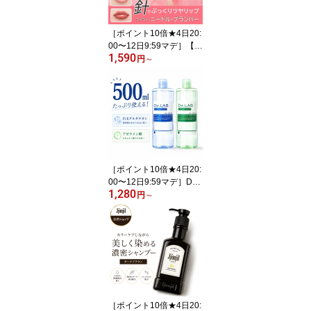
ナーゼ 酵素
［ポイント10倍★4日20:
00〜12日9:59マデ］【公
1,590
式 Ui2.ウイウイ】ニード
円
～
ルプランパー 3000針 リ
ッププランパ— プランパ
ー リップ リップグロス
ニードル 針 ウイウイ う
いうい 電撃チェリー 高
熱フィグ ほてりシアー
［ポイント10倍★4日20:
00〜12日9:59マデ］Dw.
1,280
LAB ドリップトナー ア
円
～
ゼライン酸 白玉グルタチ
オン [ 2個セット送料無
料]ディヴラボ 塗る美容
点滴 化粧水 大容量 500m
L グリシルグリシン 肌荒
れ 毛穴 アゼライン グル
タチオン トナー ディブ
ラボ
［ポイント10倍★4日20: