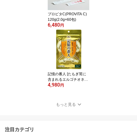
プロビタC(PROVITA C)
120g(2.0g×60包)
6,480
円
記憶の番人 [たもぎ茸に
含まれるエルゴチオネイ
4,980
ン含有]
円
もっと見る
注目カテゴリ