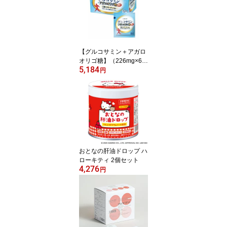
【グルコサミン＋アガロ
オリゴ糖】（226mg×6粒
5,184
×30包入）「2型コラーゲ
円
ン、ビタミンB6、葉酸、
ビタミンB12配合」「独
自製法の新健康成分「ア
ガロオリゴ糖配合」
おとなの肝油ドロップ ハ
ローキティ 2個セット
4,276
円