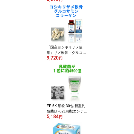
「国産ヨシキリザメ使
用」サメ軟骨・グルコサ
9,720
ミン・コラーゲン配合
円
【軟骨補給】300粒入
（約1ヵ月分）
EF-5K 細粒 30包 新型乳
酸菌EF-621K菌(エンテロ
5,184
コッカスフェカリス菌) 1
円
包に約4500億個