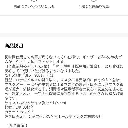
商品についての問い合わせ
不適切な商品を報告
商品説明
長時間使用しても耳が痛くなりにくい仕様で、ギャザーと3本の線状ゴ
ムが、やさしく耳にフィットします。
日本産業規格※（JIS規格）「JIS T9001 | 医療用」適合し、より皆様に
安心してご使用いただけるようになりました。
※JIS規格「JIS T9001」とは
新型コロナウイルスの発生以来、マスクの需要急増に伴う輸入の急増、
マスクメーカー以外の事業者によるマスクの製造・販売によりマスク市
場が拡大・多様化する中、消費者や医療従事者の安心・安全の確保のた
めに制定された、一定の性能基準を判断するマスクの公的な規格及び基
準です。
サイズ：ふつうサイズ(約90x175mm)
枚数：1箱 30枚入
カラー：ホワイト
製造販売元： シップヘルスケアホールディングス株式会社
【 注意事項 】