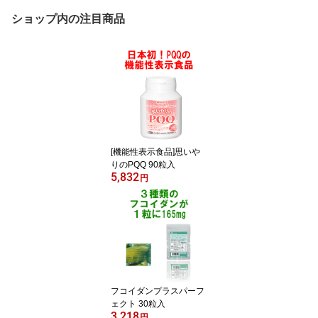
ショップ内の注目商品
[機能性表示食品]思いや
りのPQQ 90粒入
5,832
円
フコイダンプラスパーフ
ェクト 30粒入
3,218
円