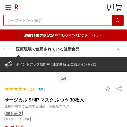
8/11(火)01:59まで
要エントリー
医療現場で使用されている健康食品
ポイントアップ期間中 ! 通常商品 全会員ポイント2倍
1/4
（
3
件）
4.67
サージカル SHIP マスク ふつう 30枚入
医療の現場で活躍する国産、高機能マスク