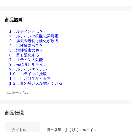
商品説明
１．ルテインとは？
２．ルテインは抗酸化栄養素
３．病気や老化は酸化が原因
４．活性酸素って？
５．活性酸素の色々
６．目も酸化する
７．ルテインの効能
８．光に強いルテイン
９．ルテインエステル
１０．ルテインの摂取
１１．目だけでなく有効
１２．目の悪い人が増えている
商品番号：420
商品仕様
タイトル
目の病気によく効く・ルテイン