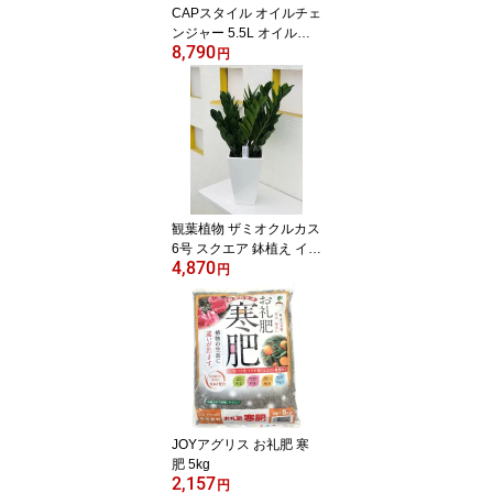
CAPスタイル オイルチェ
ンジャー 5.5L オイル交
8,790
換 上抜き 電源不要 手動
円
式
観葉植物 ザミオクルカス
6号 スクエア 鉢植え イン
4,870
テリア 育てやすい 金運
円
風水 ギフト お祝い 開店
祝
JOYアグリス お礼肥 寒
肥 5kg
2,157
円