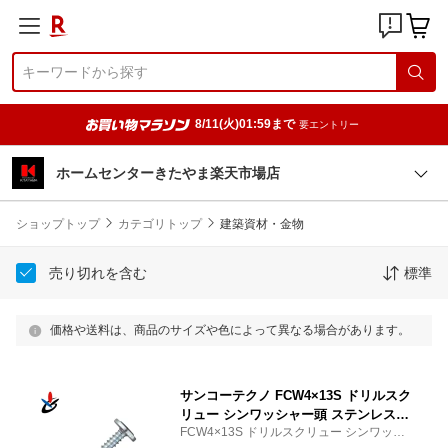
8/11(火)01:59まで
要エントリー
ホームセンターきたやま楽天市場店
ショップトップ
カテゴリトップ
建築資材・金物
売り切れを含む
標準
価格や送料は、商品のサイズや色によって異なる場合があります。
サンコーテクノ FCW4×13S ドリルスク
リュー シンワッシャー頭 ステンレス製
FCW4×13S ドリルスクリュー シンワッシ
並目 1000本入