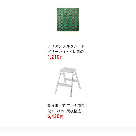
ノリタケ アルタシート
グリーン（トイレ等の陶
1,210
器用） 5×5cm【ゆうパケ
円
ットでの発送】
長谷川工業 アルミ踏台 2
段 SEW-6a 天板幅広 踏
6,430
み台 軽量 コンパクト 折
円
りたたみ 安定 足場 昇降
ハセガワ Hasegawa