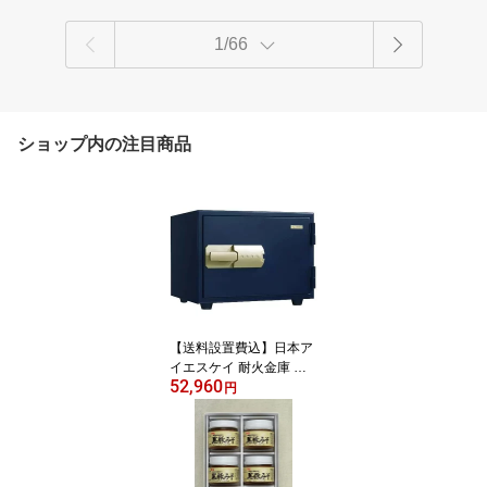
1/66
ショップ内の注目商品
【送料設置費込】日本ア
イエスケイ 耐火金庫 特
52,960
殊マグネットロック式 ネ
円
イビー KS-20MN | 信頼
の日本製 1時間耐火 家庭
用金庫 業務用金庫 特殊
マグネットキー スタイリ
ッシュ 4952417118907