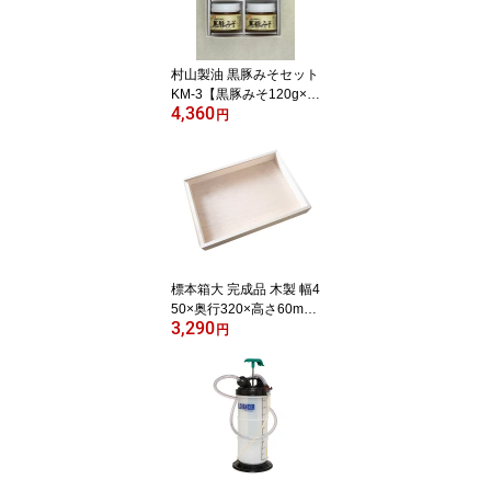
村山製油 黒豚みそセット
KM-3【黒豚みそ120g×
4,360
4、黒豚みそピリ辛120g
円
×2】 | おかず味噌 黒豚み
そ 特産品 お土産 麦みそ
ご飯のお供 ギフト プレ
ゼント 鹿児島
標本箱大 完成品 木製 幅4
50×奥行320×高さ60mm
3,290
自由研究 昆虫採集 貝殻
円
採集 ディスプレイ