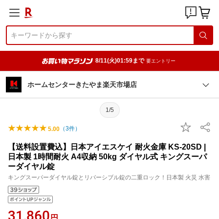
8/11(火)01:59まで
要エントリー
ホームセンターきたやま楽天市場店
1/5
（
3
件）
5.00
【送料設置費込】日本アイエスケイ 耐火金庫 KS-20SD |
日本製 1時間耐火 A4収納 50kg ダイヤル式 キングスーパ
ーダイヤル錠
キングスーパーダイヤル錠とリバーシブル錠の二重ロック！日本製 火災 水害
31,860
円