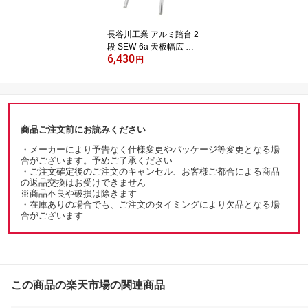
長谷川工業 アルミ踏台 2
段 SEW-6a 天板幅広 踏
6,430
み台 軽量 コンパクト 折
円
りたたみ 安定 足場 昇降
ハセガワ Hasegawa
商品ご注文前にお読みください
・メーカーにより予告なく仕様変更やパッケージ等変更となる場
合がございます。予めご了承ください
・ご注文確定後のご注文のキャンセル、お客様ご都合による商品
の返品交換はお受けできません
※商品不良や破損は除きます
・在庫ありの場合でも、ご注文のタイミングにより欠品となる場
合がございます
この商品の楽天市場の関連商品