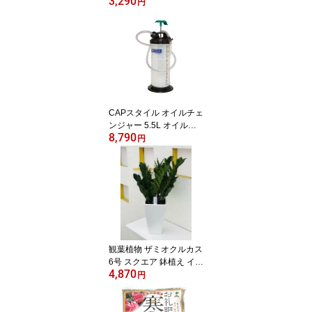
3,290
自由研究 昆虫採集 貝殻
円
採集 ディスプレイ
CAPスタイル オイルチェ
ンジャー 5.5L オイル交
8,790
換 上抜き 電源不要 手動
円
式
観葉植物 ザミオクルカス
6号 スクエア 鉢植え イン
4,870
テリア 育てやすい 金運
円
風水 ギフト お祝い 開店
祝