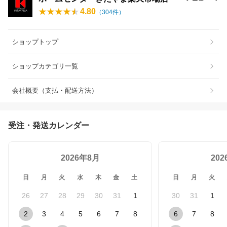
4.80
（
304
件）
ショップトップ
ショップカテゴリ一覧
会社概要（支払・配送方法）
受注・発送カレンダー
2026年8月
20
日
月
火
水
木
金
土
日
月
火
26
27
28
29
30
31
1
30
31
1
2
3
4
5
6
7
8
6
7
8