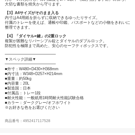
大切な書類を焼失から守ります。
【3】A4サイズがそのまま入る
内寸はA4用紙を折らずに収納できるゆったりサイズ。
付属のトレーを使えば、通帳や印鑑、パスポートなどの小物をきれいに
整理できます。
【4】「ダイヤル×鍵」の2重ロック
複製が困難なリバーシブル錠とダイヤルのダブルロック。
防犯性を極限まで高めた、安心のセーフティボックスです。
━━━━━━━━━━━━━
▼スペック詳細▼
━━━━━━━━━━━━━
■外寸：W480×D430×H368mm
■内寸法：W348×D257×H214mm
■重量：約50kg
■内容量：20L
■製造国：日本
■付属品：トレー1段
■耐火性能：一般紙用1時間耐火性能試験合格
■カラー：ダークグレー/オフホワイト
※お好きな色をお選びください
商品番号：4952417117528