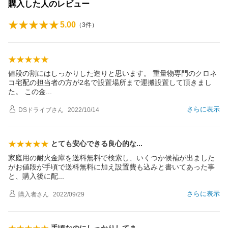
購入した人のレビュー
5.00
（
3
件）
値段の割にはしっかりした造りと思います。 重量物専門のクロネ
コ宅配の担当者の方が2名で設置場所まで運搬設置して頂きまし
た。 この
金
さらに表示
DSドライブ
さん
2022/10/14
とても安心できる良心的
な
家庭用の耐火金庫を送料無料で検索し、いくつか候補が出ました
がお値段が手頃で送料無料に加え設置費も込みと書いてあった事
と、購入後に
配
さらに表示
購入者
さん
2022/09/29