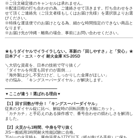
※ご注文確定後のキャンセルは承れません。
※配達日程の打ち合わせの為、ご連絡させて頂きます。打ち合わせをさ
せて頂くご連絡先（ご注文者様もしくはお届け先様）を選択肢よりお選
びください。
※特殊な運送便でのお届けとなる為、細かな時間指定のできない商品と
なります。
※お届け先が沖縄・離島の場合、事前にお問い合わせください。
★もうダイヤルでイライラしない。革新の「回しやすさ」と「安心」★
日本アイ・エス・ケイ 耐火金庫 KS-20SD
＼大切な資産を、日本の技術で守り抜く／
「ダイヤルを何度も回すのが面倒…」
「海外製は少し不安だけど、しっかりした金庫がほしい」
その悩み、「キングスーパーダイヤル」が解決します。
━━━━━━━━━━━━━
▼ここが違う！選ばれる理由▼
━━━━━━━━━━━━━
【1】回す回数が半分！「キングスーパーダイヤル」
従来のダイヤル錠に比べ、解錠時の回転回数を大幅にカット。
「カチカチ」と手応えのある操作感で、番号合わせの煩わしさを解消し
ました。
【2】火災から1時間、中身を守り抜く
JIS一般紙用1時間耐火性能試験に合格。
万が一の火災時も、庫内温度を177℃以下（紙が焦げる手前）に保ち、