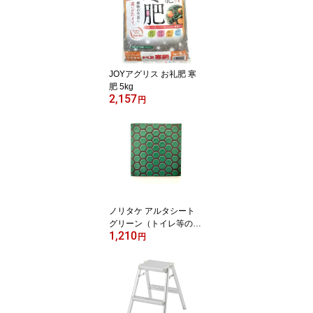
JOYアグリス お礼肥 寒
肥 5kg
2,157
円
ノリタケ アルタシート
グリーン（トイレ等の陶
1,210
器用） 5×5cm【ゆうパケ
円
ットでの発送】