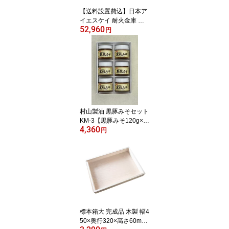
【送料設置費込】日本ア
イエスケイ 耐火金庫 特
52,960
殊マグネットロック式 ネ
円
イビー KS-20MN | 信頼
の日本製 1時間耐火 家庭
用金庫 業務用金庫 特殊
マグネットキー スタイリ
ッシュ 4952417118907
村山製油 黒豚みそセット
KM-3【黒豚みそ120g×
4,360
4、黒豚みそピリ辛120g
円
×2】 | おかず味噌 黒豚み
そ 特産品 お土産 麦みそ
ご飯のお供 ギフト プレ
ゼント 鹿児島
標本箱大 完成品 木製 幅4
50×奥行320×高さ60mm