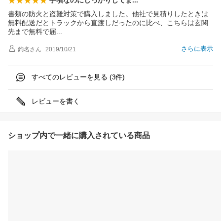
手頃なのにしっかりして
ま
書類の防火と盗難対策で購入しました。他社で見積りしたときは
無料配送だとトラックから直渡しだったのに比べ、こちらは玄関
先まで無料で
届
さらに表示
鉤名
さん
2019/10/21
すべてのレビューを見る (
件)
3
レビューを書く
ショップ内で一緒に購入されている商品