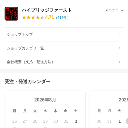
ハイブリッジファースト
メニュー
4.71
（
612
件）
ショップトップ
ショップカテゴリ一覧
会社概要（支払・配送方法）
受注・発送カレンダー
2026年8月
20
日
月
火
水
木
金
土
日
月
火
26
27
28
29
30
31
1
30
31
1