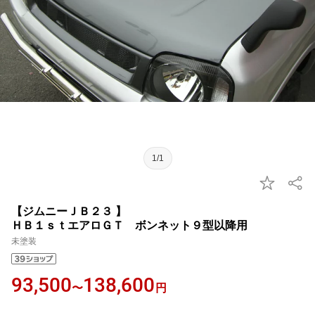
1/1
【ジムニーＪＢ２３ 】
ＨＢ１ｓｔエアロＧＴ ボンネット９型以降用
未塗装
93,500
138,600
〜
円