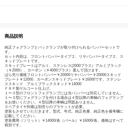
商品説明
純正フォグランプとバックランプが取り付けられるバンパーセットで
す。
セット内容は、フロントバンパータイプ２、リヤバンパータイプ２、ス
キッドプレートです。
スキッドプレートはアルミ、ステンレス(2000プラス）アルミブラック
（￥2000）、カーボン（￥4000プラス）選んで頂けます。
ばら売り価格フロントバンパー￥20000リヤバンパー￥20000スキッド
プレート￥12000、カーボンスキッドプレート￥16000です。ステンレ
ススキッド アルミブラックスキッド￥14000
ＦＲＰ製ゲルコート仕上げ。
１〜３型のフロントフォグランプには当バンパーは対応していません。
１〜３型にフォグランプを付ける場合は４型以降の車輌のフォグランプ
をお使いください。４型以降の車輌は問題ありません。
スペアタイヤ到着は別売りのブラケットが必要。
塗装もさせていただきます。型式、年式、純正色番、純正色を備考欄に
記載してください。
塗装費用（ソリット）￥14000/各（パール）￥16000/各。価格はすべて
税別です。