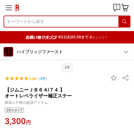
8/11(火)01:59まで
要エントリー
ハイブリッジファースト
1/2
（
3
件）
5.00
【ジムニーＪＢ６４/７４ 】
オートレベライザー補正ステー
車高ＵＰ時の必須アイテム
3,300
円