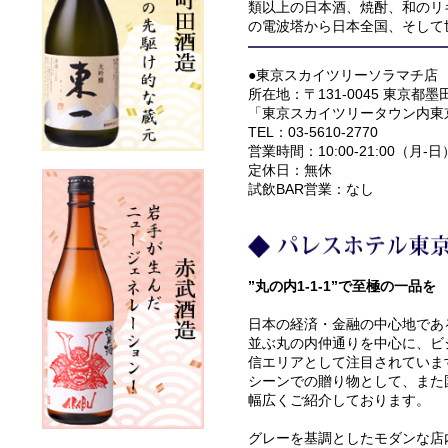
類以上の日本酒、焼酎、和のリ
の電波塔から日本全国、そして
●東京スカイツリーソラマチ店
所在地：〒131-0045 東京都墨
「東京スカイツリータウン内東
TEL：03-5610-2770
営業時間：10:00-21:00（月-日
定休日：無休
試飲BAR営業：なし
”丸の内1-1-1”で至極の一品を
日本の経済・金融の中心地であ
並ぶ丸の内仲通りを中心に、ビ
信エリアとして注目されていま
シーンでの贈り物として、また
幅広くご紹介しております。
グレーを基調としたモダンな店