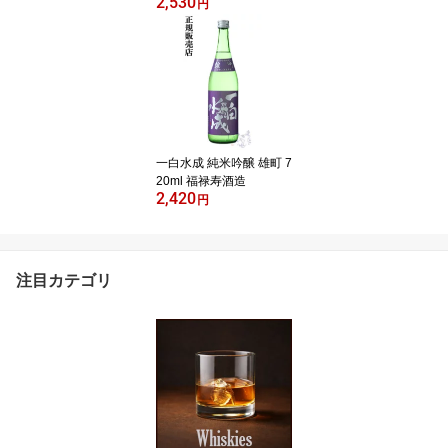
2,530
造
円
一白水成 純米吟醸 雄町 7
20ml 福禄寿酒造
2,420
円
注目カテゴリ