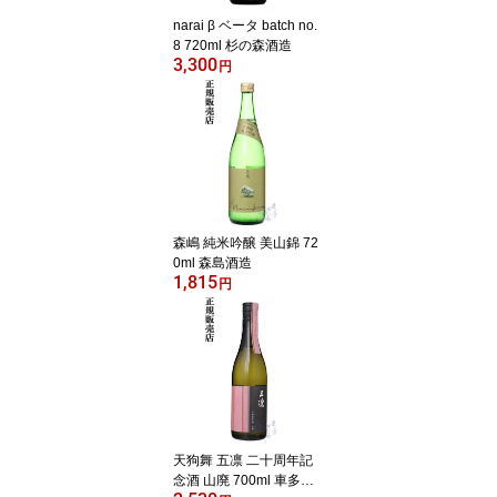
narai β ベータ batch no.
8 720ml 杉の森酒造
3,300
円
森嶋 純米吟醸 美山錦 72
0ml 森島酒造
1,815
円
天狗舞 五凛 二十周年記
念酒 山廃 700ml 車多酒