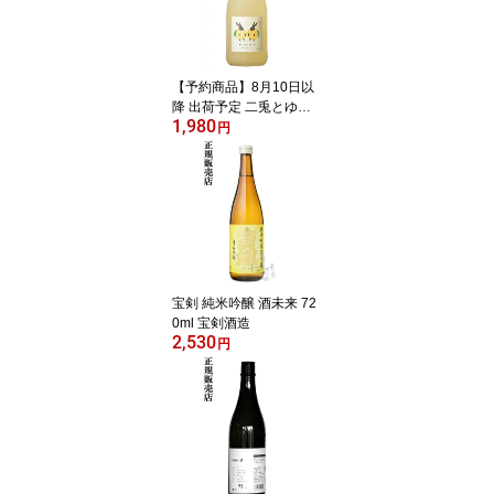
【予約商品】8月10日以
降 出荷予定 二兎とゆず 7
1,980
20ml リキュール 丸石醸
円
造
宝剣 純米吟醸 酒未来 72
0ml 宝剣酒造
2,530
円