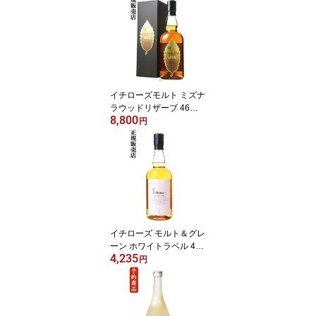
イチローズモルト ミズナ
ラウッドリザーブ 46度 7
8,800
00ml 箱付 ベンチャーウ
円
イスキー 秩父蒸溜所
イチローズ モルト＆グレ
ーン ホワイトラベル 46
4,235
度 700ml ベンチャーウイ
円
スキー 秩父蒸溜所