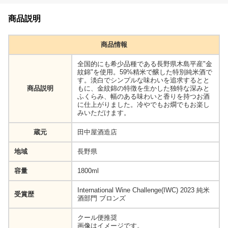
商品説明
商品情報
全国的にも希少品種である長野県木島平産"金
紋錦"を使用。59%精米で醸した特別純米酒で
す。淡白でシンプルな味わいを追求するとと
商品説明
もに、金紋錦の特徴を生かした独特な深みと
ふくらみ、幅のある味わいと香りを持つお酒
に仕上がりました。冷やでもお燗でもお楽し
みいただけます。
蔵元
田中屋酒造店
地域
長野県
容量
1800ml
International Wine Challenge(IWC) 2023 純米
受賞歴
酒部門 ブロンズ
クール便推奨
画像はイメージです。