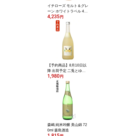
イチローズ モルト＆グレ
ーン ホワイトラベル 46
4,235
度 700ml ベンチャーウイ
円
スキー 秩父蒸溜所
【予約商品】8月10日以
降 出荷予定 二兎とゆず 7
1,980
20ml リキュール 丸石醸
円
造
森嶋 純米吟醸 美山錦 72
0ml 森島酒造
1,815
円