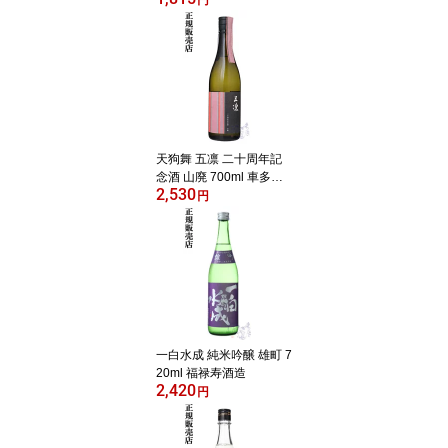
天狗舞 五凛 二十周年記
念酒 山廃 700ml 車多酒
2,530
造
円
一白水成 純米吟醸 雄町 7
20ml 福禄寿酒造
2,420
円