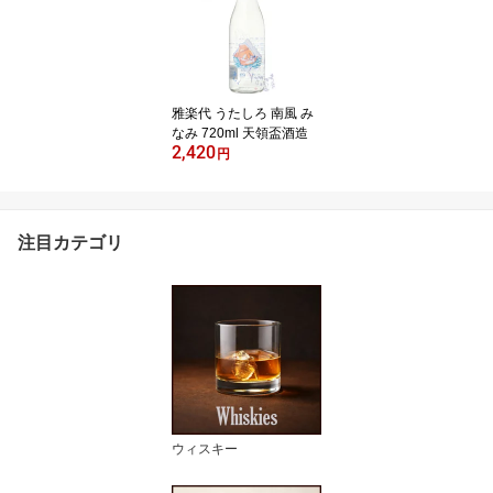
雅楽代 うたしろ 南風 み
なみ 720ml 天領盃酒造
2,420
円
注目カテゴリ
ウィスキー