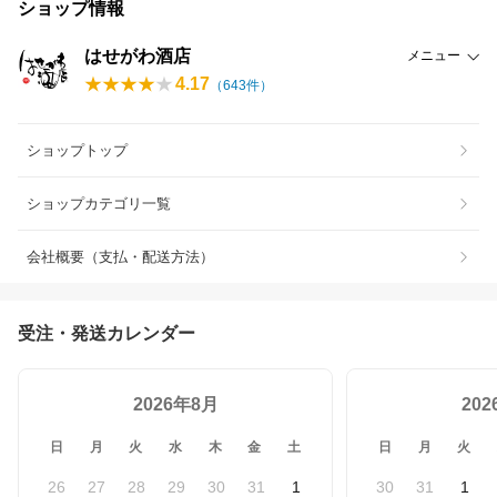
ショップ情報
はせがわ酒店
メニュー
4.17
（
643
件）
ショップトップ
ショップカテゴリ一覧
会社概要（支払・配送方法）
受注・発送カレンダー
2026年8月
20
日
月
火
水
木
金
土
日
月
火
26
27
28
29
30
31
1
30
31
1