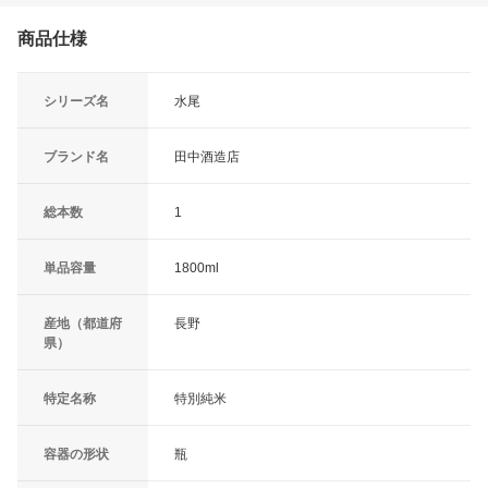
商品仕様
シリーズ名
水尾
ブランド名
田中酒造店
総本数
1
単品容量
1800ml
産地（都道府
長野
県）
特定名称
特別純米
容器の形状
瓶