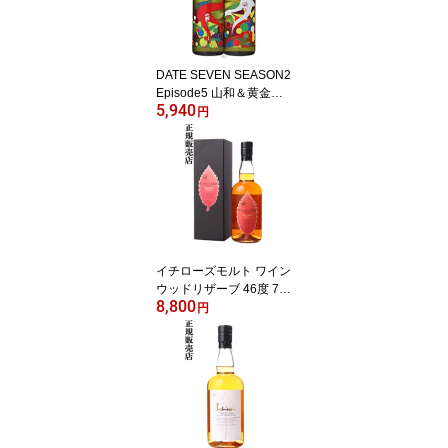
DATE SEVEN SEASON2
Episode5 山和＆黄金澤st
5,940
yle 飲み比べセット 720
円
ml 2本 日本酒 DATE7 宮
城県 1w
イチローズモルト ワイン
ウッドリザーブ 46度 70
8,800
0ml 箱付 ベンチャーウイ
円
スキー 秩父蒸溜所