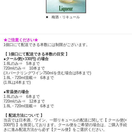
■ 梅酒・リキュール
★ご注意ください★
1個口にて配送できる本数には制限がございます。
【 1個口にて配送できる本数の目安 】
●クール便(+330円) の場合
1.8Lのみ⇒ 5本まで
720mlのみ⇒ 10本まで
(スパークリングワイン750mlを含む場合は8本まで)
1.8L・720ml混載⇒ 6本まで
(1.8Lは4本まで)
●常温便の場合
1.8Lのみ⇒ 6本まで
720mlのみ⇒ 12本まで
1.8L・720ml混載⇒ 6本まで
【 配送方法について 】
当店では日本酒、ワイン、一部リキュールの配送に関して【 クール便(+
330円) 】を推奨しております。クール便をご希望の場合は、ご購入手続
きに進み配送方法から必ず【クール便】をご選択ください。