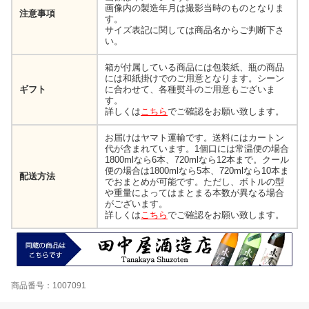
画像内の製造年月は撮影当時のものとなりま
注意事項
す。
サイズ表記に関しては商品名からご判断下さ
い。
箱が付属している商品には包装紙、瓶の商品
には和紙掛けでのご用意となります。シーン
ギフト
に合わせて、各種熨斗のご用意もございま
す。
詳しくは
こちら
でご確認をお願い致します。
お届けはヤマト運輸です。送料にはカートン
代が含まれています。1個口には常温便の場合
1800mlなら6本、720mlなら12本まで。クール
便の場合は1800mlなら5本、720mlなら10本ま
配送方法
でおまとめが可能です。ただし、ボトルの型
や重量によってはまとまる本数が異なる場合
がございます。
詳しくは
こちら
でご確認をお願い致します。
商品番号：1007091