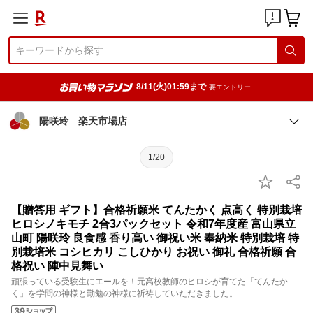
8/11(火)01:59まで
要エントリー
陽咲玲 楽天市場店
1/20
【贈答用 ギフト】合格祈願米 てんたかく 点高く 特別栽培
ヒロシノキモチ 2合3パックセット 令和7年度産 富山県立
山町 陽咲玲 良食感 香り高い 御祝い米 奉納米 特別栽培 特
別栽培米 コシヒカリ こしひかり お祝い 御礼 合格祈願 合
格祝い 陣中見舞い
頑張っている受験生にエールを！元高校教師のヒロシが育てた「てんたか
く」を学問の神様と勤勉の神様に祈祷していただきました。