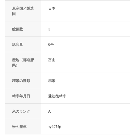
原産国／製造
日本
国
総個数
3
総容量
6合
産地（都道府
富山
県）
精米の種類
精米
精米年月日
受注後精米
米のランク
A
米の産年
令和7年