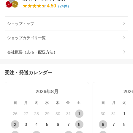
4.50
（
24
件）
ショップトップ
ショップカテゴリ一覧
会社概要（支払・配送方法）
受注・発送カレンダー
2026年8月
20
日
月
火
水
木
金
土
日
月
火
26
27
28
29
30
31
1
30
31
1
2
3
4
5
6
7
8
6
7
8