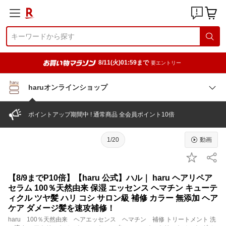
8/11(火)01:59まで
要エントリー
haruオンラインショップ
ポイントアップ期間中 ! 通常商品 全会員ポイント10倍
1/20
動画
【8/9までP10倍】【haru 公式】ハル｜ haru ヘアリペア
セラム 100％天然由来 保湿 エッセンス ヘマチン キューテ
ィクル ツヤ髪 ハリ コシ サロン級 補修 カラー 無添加 ヘア
ケア ダメージ髪を速攻補修！
haru 100％天然由来 ヘアエッセンス ヘマチン 補修 トリートメント 洗