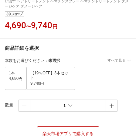
い流す ヘアトリートメント ヘマチンスプレー ヘマチントリートメント ダメ
ージケア ダメージヘア
4,690
9,740
〜
円
商品詳細を選択
本数をお選びください
：
未選択
すべて見る
1本
【19％OFF】3本セッ
ト
4,690円
9,740円
数量
1
楽天市場アプリで購入する