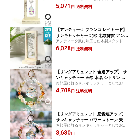
サンキャッチャーです。 窓辺やデスク周り
5,071
小物 アンティーク 開運 風水 アスフォ
送料無料
円
のインテリア雑貨として！ 通販 人気 おす
ー クリスタル おしゃれ かわいい 誕生
すめ シャビー 新築祝い 結婚祝い 引越し祝
日 プレゼント ギフト
い
【アンティーク ブランコ レイヤード】
サンキャッチャー 北欧 北欧雑貨 アンテ
アンティーク風に加工した木製スタンドの
ィーク 木製 スタンド 置物 置き型 玄関
サンキャッチャーです。窓辺やデスク周り
6,028
デスク 開運 風水 小物 クリスタルガラ
送料無料
円
のインテリア雑貨として！ 通販 人気 シャ
ス プレシオサ クリスタル おしゃれ か
ビー 結婚祝い 引越し祝い 新築祝い おすす
わいい 誕生日 プレゼント ギフト
め
【リングアミュレット 金運アップ】 サ
ンキャッチャー 天然 水晶 シトリン 開
お部屋に飾るサンキャッチャーとしてお使
運 風水 パワーストーン 天然石 かわい
いになる事はもちろん、外出時にはカバン
4,708
い おしゃれ インテリア 北欧 雑貨 クリ
送料無料
円
等に付けて アクセサリーとしてもお使い頂
スタルガラス チャーム プレシオサ 誕生
けます。 ハルコレ 結婚祝い 引越し祝い 新
日 プレゼント ギフト 人気 おすすめ 通
築祝い
販
【リングアミュレット 恋愛運アップ】
サンキャッチャー パワーストーン 天然
お部屋に飾るサンキャッチャーとしてお使
石 天然 水晶 ローズクオーツ 開運 風水
いになる事はもちろん、外出時にはカバン
3,630
北欧 インテリア 雑貨 クリスタル ボー
円
等に付けてアクセサリーとしてもお使い頂
ル プレシオサ おしゃれ チャーム かわ