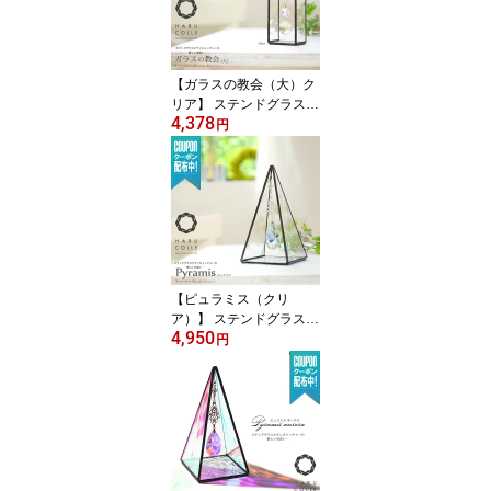
おしゃれ かわいい 誕生
日 プレゼント ギフト 教
会
【ガラスの教会（大）ク
リア】 ステンドグラス
4,378
サンキャッチャー インテ
円
リア 北欧 雑貨 北欧雑貨
スタンド クリスタルガラ
ス 置物 置き型 デスク 小
物 風水 クリスタル 開運
玄関 プレシオサ おしゃ
れ かわいい プレゼント
ギフト 誕生日
【ピュラミス（クリ
ア）】 ステンドグラス
4,950
サンキャッチャー インテ
円
リア 北欧 雑貨 置物 置き
型 玄関 デスク スタンド
小物 クリスタルガラス
風水 開運 アスフォー ク
リスタル おしゃれ かわ
いい 誕生日 プレゼント
ギフト ピラミッド