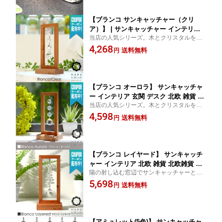
【ブランコ サンキャッチャー（クリ
ア）】 | サンキャッチャー インテリア
当店の人気シリーズ。木とクリスタルを組
北欧 雑貨 北欧雑貨 開運 風水 スタンド
み合わせた置き型のサンキャッチャーで
4,268
置物 木製 小物 玄関 デスク クリスタル
送料無料
円
す。木の温もりとクリスタルの輝きが、お
ガラス プレシオサ クリスタル ボール
部屋に安らぎをもたらします。 人気 おすす
おしゃれ かわいい 誕生日 プレゼント
め 通販
ギフト 引越し祝い 新築祝い
【ブランコ オーロラ】 サンキャッチャ
ー インテリア 玄関 デスク 北欧 雑貨 北
当店の人気シリーズ。木とクリスタルを組
欧雑貨 スタンド 置物 小物 木製 開運 風
み合わせた置き型のサンキャッチャーで
4,598
水 クリスタルガラス プレシオサ クリス
送料無料
円
す。木の温もりとクリスタルの輝きが、お
タル ボール おしゃれ かわいい プレゼ
部屋に安らぎをもたらします。 通販 人気
ント ギフト 結婚祝い 引越し祝い 新築
おすすめ
祝い
【ブランコ レイヤード】 サンキャッチ
ャー インテリア 北欧 雑貨 北欧雑貨 木
陽の射し込む窓辺でサンキャッチャーとし
製 開運 風水 スタンド 置物 玄関 デスク
て、玄関先やデスク周りに飾ってクリスタ
5,698
小物 クリスタルガラス プレシオサ クリ
送料無料
円
ルの煌きをお楽しみください。 通販 人気
スタル ボール おしゃれ かわいい ボー
おすすめ スタンド 置物 木製 デスク
ル 誕生日 プレゼント ギフト 結婚祝い
新築祝い 開店祝い
【アミュレット(5色)】 サンキャッチャ