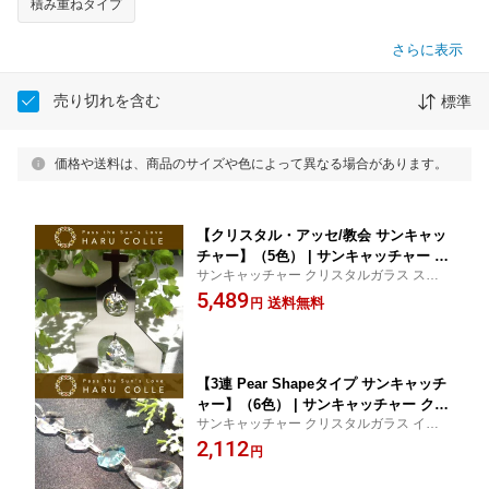
積み重ねタイプ
さらに表示
売り切れを含む
標準
価格や送料は、商品のサイズや色によって異なる場合があります。
【クリスタル・アッセ/教会 サンキャッ
チャー】（5色） | サンキャッチャー ス
サンキャッチャー クリスタルガラス スタン
タンド クリスタルガラス クリスタル 置
ド インテリア 北欧 雑貨 ステンレス かわい
5,489
物 プレゼントやギフトに！
送料無料
円
い プレゼント ギフト 結婚祝い 引越し祝い
新築祝い 窓辺 風水 カラー
【3連 Pear Shapeタイプ サンキャッチ
ャー】（6色） | サンキャッチャー クリ
サンキャッチャー クリスタルガラス インテ
スタルガラス クリスタル プレゼントや
リア 北欧 雑貨 かわいい プレゼント ギフト
2,112
ギフトに
円
結婚祝い 引越し祝い 新築祝い 窓辺 風水