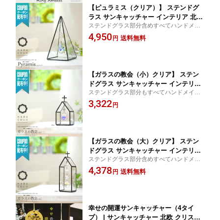
【ピュラミス（クリア）】 ステンドグ
ラス サンキャッチャー インテリア 北欧
ステンドグラス部分含めすべてハンドメイ
雑貨 置物 置き型 玄関 デスク スタンド
ドです。トップ部分にクリスタルガラスを
4,950
小物 クリスタルガラス 風水 開運 アス
送料無料
円
使った神秘的なインテリア雑貨！ 通販 人気
フォー クリスタル おしゃれ かわいい
おすすめ 結婚祝い 新築祝い 開店祝い
誕生日 プレゼント ギフト ピラミッド
【ガラスの教会（小）クリア】 ステン
ドグラス サンキャッチャー インテリア
ステンドグラス部分もすべてハンドメイ
置物 置き型 スタンド 小物 デスク 玄関
ド。 トップ部分にクリスタルガラスを使っ
3,322
北欧 雑貨 北欧雑貨 プレシオサ クリス
円
たおしゃれでかわいいインテリア雑貨で
タル 風水 開運 おしゃれ かわいい 誕生
す。 サンキャッチャー 通販 人気 新築祝い
日 プレゼント ギフト 教会
開店祝い
【ガラスの教会（大）クリア】 ステン
ドグラス サンキャッチャー インテリア
ステンドグラス部分含めすべてハンドメイ
北欧 雑貨 北欧雑貨 スタンド クリスタ
ドです。クリスタルガラスを使ったおしゃ
4,378
ルガラス 置物 置き型 デスク 小物 風水
送料無料
円
れでかわいいインテリア雑貨！ 通販 人気
クリスタル 開運 玄関 プレシオサ おし
おすすめ 結婚祝い 引越し祝い 新築祝い
ゃれ かわいい プレゼント ギフト 誕生
日
幸せの開運サンキャッチャー（4タイ
プ） | サンキャッチャー 北欧 クリスタ