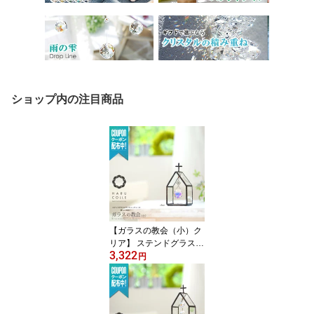
ショップ内の注目商品
【ガラスの教会（小）ク
リア】 ステンドグラス
3,322
サンキャッチャー インテ
円
リア 置物 置き型 スタン
ド 小物 デスク 玄関 北欧
雑貨 北欧雑貨 プレシオ
サ クリスタル 風水 開運