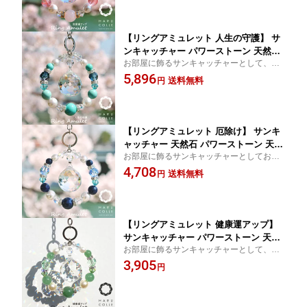
けます。 人気 おすすめ 通販 結婚祝い 引越
いい 誕生日 プレゼント ギフト
し祝い 新築祝い
【リングアミュレット 人生の守護】 サ
ンキャッチャー パワーストーン 天然石
お部屋に飾るサンキャッチャーとして、ま
天然 水晶 マグネサイトターコイズ 開運
た、外出時にはカバン等に付けて アクセサ
5,896
風水 北欧 雑貨 インテリア クリスタル
送料無料
円
リーとしてもお使い頂けます。 人気 おすす
ボール プレシオサ 誕生日 チャーム か
め 通販 結婚祝い 引越し祝い 新築祝い
わいい おしゃれ プレゼント ギフト
【リングアミュレット 厄除け】 サンキ
ャッチャー 天然石 パワーストーン 天然
お部屋に飾るサンキャッチャーとしてお使
水晶 開運 風水 ラピスラズリ 北欧 雑貨
いになる事はもちろん、外出時にはカバン
4,708
インテリア チャーム クリスタル ボール
送料無料
円
等に付けて アクセサリーとしてもお使い頂
プレシオサ グッズ かわいい おしゃれ
けます。 ハルコレ 結婚祝い 新築祝い 開店
誕生日 プレゼント ギフト人気 おすすめ
祝い
通販
【リングアミュレット 健康運アップ】
サンキャッチャー パワーストーン 天然
お部屋に飾るサンキャッチャーとして、ま
石 天然 水晶 アベンチュリン 開運 風水
た、外出時にはカバン等に付けて アクセサ
3,905
北欧 雑貨 インテリア クリスタル ボー
円
リーとしてもお使い頂けます。 人気 おすす
ル プレシオサ おしゃれ かわいい チャ
め 通販 結婚祝い 引越し祝い 新築祝い 開店
ーム 誕生日 プレゼント ギフト
祝い