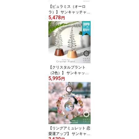
【ピュラミス（オーロ
ラ）】 サンキャッチャー
5,478
ステンドグラス インテリ
円
ア 置物 置き型 小物 玄関
デスク 北欧 雑貨 北欧雑
貨 スタンド アスフォー
クリスタル おしゃれ か
わいい ピラミッド クリ
スタルガラス 風水 開運
誕生日 プレゼント ギフ
ト
【クリスタルプラント
（2色）】 サンキャッチ
5,995
ャー 北欧 雑貨 クリスタ
円
ル 置物 置き型 風水 開運
小物 玄関 デスク 北欧雑
貨 木製 インテリア 観葉
植物 フェイク プランツ
スタンド ガラス おしゃ
れ かわいい 誕生日 プレ
ゼント ギフト 引越し祝
い 新築祝い 開店祝い
【リングアミュレット 恋
愛運アップ】 サンキャッ