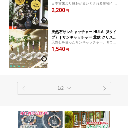
日本古来より縁起が良いとされる動物 4 種
ルガラス クリスタル 開運招福 恋愛運
類を厳選。 開運だけでなく、金運、健康
2,200
金運 勝負運 健康運 プレゼントやギフト
円
運、勝負運をテーマに完全オリジナルデザ
に！
イン。 ディテールにこだわった和風サンキ
ャッチャーです。
天然石サンキャッチャー HULA（8タイ
プ） | サンキャッチャー 北欧 クリスタ
天然石を使ったサンキャッチャー。 8つの
ル パワーストーン 開運 恋愛運 金運 勝
開運をテーマに完全オリジナルデザインの
1,540
負運 健康運 天然 水晶 誕生日 誕生石 プ
円
パワーストーンサンキャッチャーです。 人
レゼント ギフト
気 おすすめ 通販
1/2