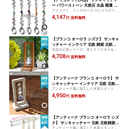
ー パワーストーン 天然石 水晶 開運 風
アメジスト、インカローズ ラピスラズリ、
水 アスフォー クリスタルガラス 厄除け
ブルーレース ブルーレース、カルセドニー
4,147
健康運 恋愛運 金運 人間関係 仕事運 お
送料無料
円
アベンチュリン、ムーンストーン シトリ
守り インテリア 雑貨 北欧 北欧雑貨 誕
ン、カーネリアンを使ったお部屋を飾るお
生日 プレゼント ギフト 結婚祝い 新築
守り
祝い 人気 おすすめ 通販
【ブランコ オーロラ シズク】 サンキャ
ッチャー インテリア 北欧 雑貨 北欧雑
当店の人気シリーズ。木とクリスタルを組
貨 玄関 デスク スタンド 置物 小物 木製
み合わせた置き型のサンキャッチャー。木
4,708
開運 風水 クリスタルガラス アスフォー
送料無料
円
の温もりとクリスタルの輝きが、お部屋に
クリスタル かわいい おしゃれ 誕生日
安らぎをもたらします。 おすすめ 人気 通
プレゼント ギフト 結婚祝い 引越し祝い
販
新築祝い 開店祝い
【アンティーク ブランコ オーロラ】 サ
ンキャッチャー インテリア 北欧 北欧雑
アンティーク風に加工した木製スタンドの
貨 木製 スタンド 置物 置き型 デスク 玄
サンキャッチャーです。 窓辺やデスク周り
4,950
関 開運 風水 アンティーク プレシオサ
送料無料
円
のインテリア雑貨として！ 通販 人気 おす
クリスタルボール おしゃれ かわいい 誕
すめ シャビー 新築祝い 引越し祝い 結婚祝
生日 プレゼント ギフト
い
【アンティーク ブランコ オーロラ シズ
ク】 サンキャッチャー 北欧 北欧雑貨
アンティーク風に加工した木製スタンドの
スタンド 置物 置き型 玄関 デスク 木製