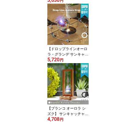
3,630
チャー パワーストーン
円
天然石 天然 水晶 ローズ
クオーツ 開運 風水 北欧
インテリア 雑貨 クリス
タル ボール プレシオサ
おしゃれ チャーム かわ
いい 誕生日 プレゼント
ギフト
【ドロップラインオーロ
ラ・グランデ サンキャッ
5,720
チャー 40mm】 | クリス
円
タル ボール 吊り下げ モ
ビール 北欧 北欧雑貨 イ
ンテリア 開運 風水 窓辺
クリスタルガラス プレシ
オサ 誕生日 プレゼント
ギフト
【ブランコ オーロラ シ
ズク】 サンキャッチャー
4,708
インテリア 北欧 雑貨 北
円
欧雑貨 玄関 デスク スタ
ンド 置物 小物 木製 開運
風水 クリスタルガラス