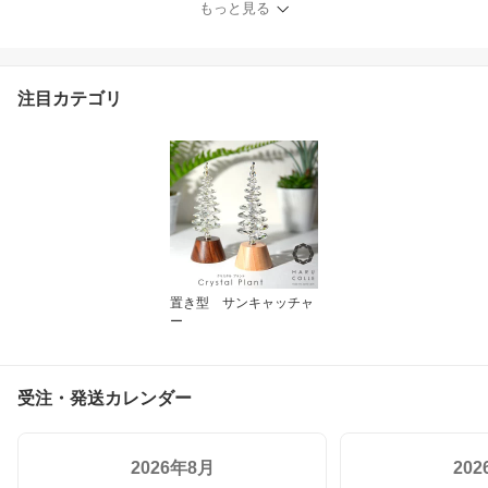
もっと見る
アスフォー クリスタル
かわいい おしゃれ 誕生
日 プレゼント ギフト 結
婚祝い 引越し祝い 新築
注目カテゴリ
祝い 開店祝い
置き型 サンキャッチャ
ー
受注・発送カレンダー
2026年8月
20